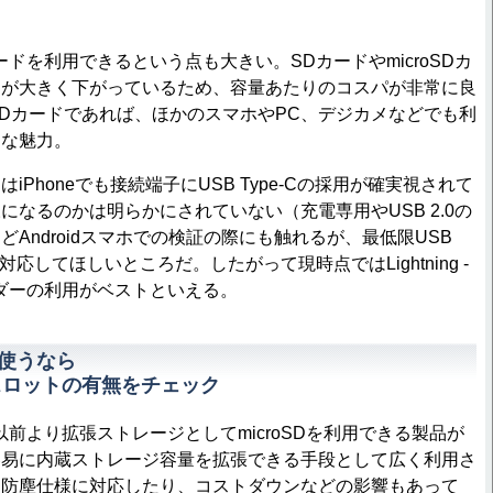
ドを利用できるという点も大きい。SDカードやmicroSDカ
価が大きく下がっているため、容量あたりのコスパが非常に良
roSDカードであれば、ほかのスマホやPC、デジカメなどでも利
きな魅力。
Phoneでも接続端子にUSB Type-Cの採用が確実視されて
になるのかは明らかにされていない（充電専用やUSB 2.0の
Androidスマホでの検証の際にも触れるが、最低限USB
ps)には対応してほしいところだ。したがって現時点ではLightning -
ダーの利用がベストといえる。
で使うなら
ドスロットの有無をチェック
、以前より拡張ストレージとしてmicroSDを利用できる製品が
容易に内蔵ストレージ容量を拡張できる手段として広く利用さ
は防塵仕様に対応したり、コストダウンなどの影響もあって