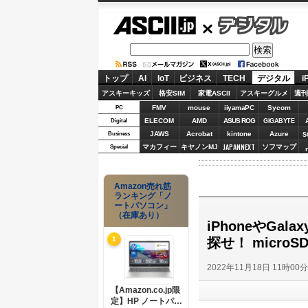
ASCII.jp
デジタル
トップ
AI
IoT
ビジネス
TECH
デジタル
i
アスキーキッズ
格安SIM
家電ASCII
アスキーグルメ
週刊
FMV
mouse
iiyamaPC
Sycom
PC
ELECOM
AMD
ASUS ROG
Digital
GIGABYTE
JAWS
Acrobat
kintone
Azure
Business
S
JAPANNEXT
マカフィー
キヤノンMJ
ソフマップ
Special
Amazon売れ筋
ランキング「ノ
ートパソコン」
（在庫あり）
iPhoneやG
探せ！ micro
1
2022年11月18日 11時00
【Amazon.co.jp限
定】HP ノートパソ