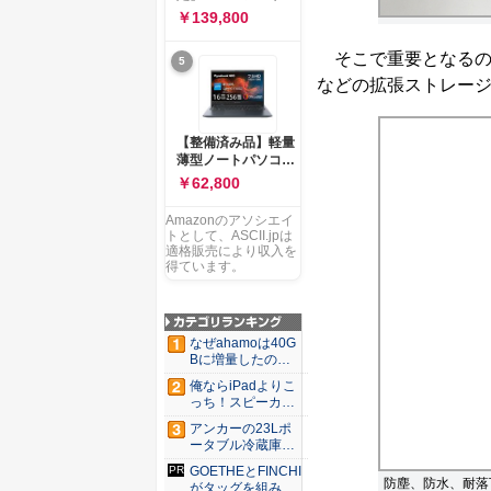
ー 83K9003JJP ノー
ソコン Vivobook 15
￥139,800
トPC
M1502NAQ 15.6イ
ンチ AMD Ryzen 7
そこで重要となるのが
5
170 メモリ16GB
SSD 512GB
などの拡張ストレー
Microsoft 365
Personal (24か月版)
搭載 Windows 11 重
【整備済み品】軽量
量1.7kg Wi-Fi 6E ク
薄型ノートパソコン
ワイエットブルー
dynabook G83 ■
￥62,800
M1502NAQ-
13.3型
R7165BUWS
FHD(1920x1080) -
Amazonのアソシエイ
高性能第11世代Core
トとして、ASCII.jpは
i5-1135G7 - メモリ
適格販売により収入を
16GB - SSD 256GB
得ています。
- Webカメラ -
WiFi&Bluetooth -
USB Type-C - MS
Office 2021 - Win11
なぜahamoは40G
搭載
Bに増量したの
か ...
俺ならiPadよりこ
っち！スピーカー
9個...
アンカーの23Lポ
ータブル冷蔵庫が
Ama...
GOETHEとFINCHI
防塵、防水、耐落下性
がタッグを組み...