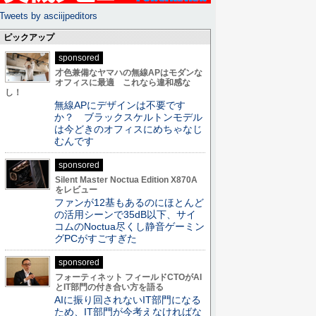
Tweets by asciijpeditors
ピックアップ
sponsored
才色兼備なヤマハの無線APはモダンな
オフィスに最適 これなら違和感な
し！
無線APにデザインは不要です
か？ ブラックスケルトンモデル
は今どきのオフィスにめちゃなじ
むんです
sponsored
Silent Master Noctua Edition X870A
をレビュー
ファンが12基もあるのにほとんど
の活用シーンで35dB以下、サイ
コムのNoctua尽くし静音ゲーミン
グPCがすごすぎた
sponsored
フォーティネット フィールドCTOがAI
とIT部門の付き合い方を語る
AIに振り回されないIT部門になる
ため、IT部門が今考えなければな