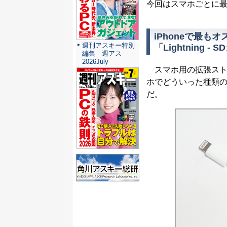
今回はスマホごとに
iPhoneで最も
週刊アスキー特別
「Lightning
編集 週アス
2026July
スマホ用の拡張スト
ホでどういった種類
だ。