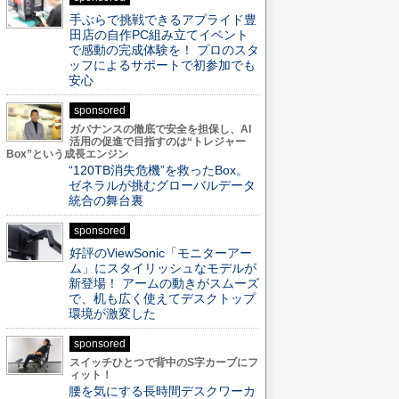
手ぶらで挑戦できるアプライド豊
田店の自作PC組み立てイベント
で感動の完成体験を！ プロのスタ
ッフによるサポートで初参加でも
安心
sponsored
ガバナンスの徹底で安全を担保し、AI
活用の促進で目指すのは“トレジャー
Box”という成長エンジン
“120TB消失危機”を救ったBox。
ゼネラルが挑むグローバルデータ
統合の舞台裏
sponsored
好評のViewSonic「モニターアー
ム」にスタイリッシュなモデルが
新登場！ アームの動きがスムーズ
で、机も広く使えてデスクトップ
環境が激変した
sponsored
スイッチひとつで背中のS字カーブにフ
ィット！
腰を気にする長時間デスクワーカ