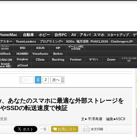
Phone/Mac
自動車
ホビー
自作PC
AV
アキバ
スマホ
ゲ
スタートアップ
アスキー
TeamLeaders
プログラミング+
SDGs
地方活性
PUACL2026
ChallengersJP
パソコン
ゲーミングPC
MSI
ASUS
HP
STORM
SEVEN
ASRock
HUAWEI
ViewSonic
Belkin
ソフトバンクの
Dropbox
CData
Backlog
Fortinet
ヤマハ
Zoom
ORACOM
IoT
brand
pCloud
new ME!
前へ
1
2
次へ
alaxy、あなたのスマホに最適な外部ストレージを
SDやSSDの転送速度で検証
分更新
文● 平澤寿康 編集●ASCII
お気に入り
一覧