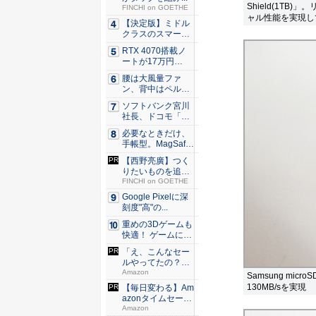
Shield(1TB)
FINCHI on GOETHE
ャル性能を実現し
【決定版】ミドル
クラスのスマート
フォンの...
RTX 4070搭載ノ
ートが17万円
台。...
腰は大風量ファ
ン、背中はペルチ
ェ冷却。ダ...
ソフトバンク宮川
社長、ドコモ「ah
amo...
必要なときだけ、
手帳型。MagSaf
e・...
【西野亮廣】つく
りたいものを追求
できる環...
FINCHI on GOETHE
Google Pixelに深
刻度"高"の...
重めの3Dゲームも
快適！ ゲームに強
いH...
「え、こんなセー
ルやってたの？」
80％O...
Amazon
Samsung micr
130MB/sを実現
【毎日変わる】Am
azonタイムセール
が...
Amazon