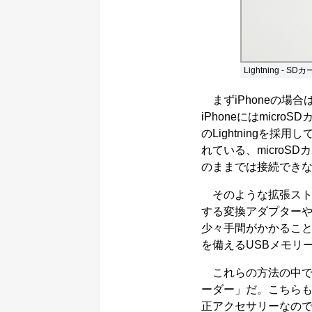
Lightning -
まずiPhoneの場
iPhoneにはmic
のLightningを
れている、microS
のままでは接続でき
そのような拡張ストレー
する変換アダプター
少々手間がかかることが
を備えるUSBメモリ
これらの方法の中で一番
ーダー」だ。こちらも
正アクセサリーなので