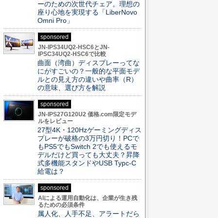
ーのための次世代チェア。理想の
座り心地を実現する「LiberNovo
Omni Pro」
sponsored
JN-IPS34UQ2-HSC6とJN-
IPSC34UQ2-HSC6で比較
曲面（湾曲）ディスプレーってな
にがすごいの？一般的な平面モデ
ルとの見え方の違いや曲率（R）
の意味、選び方を解説
sponsored
JN-IPS27G120U2 価格.com限定モデ
ルをレビュー
27型4K・120Hzゲーミングディス
プレーが破格の3万円切り！PCで
もPS5でもSwitch 2でも使えるモ
デルだけど買っても大丈夫？昇降
式多機能スタンドやUSB Typc-C
給電は？
sponsored
AIによる運用自動化は、企業が生き残
るための必須条件
属人化、人手不足、アラートだら