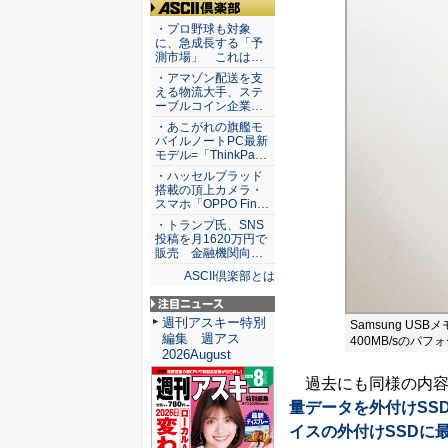
ASCII倶楽部
・プロ野球も対象
に、急成長する「予
測市場」 これは…
・アマゾン配送を支
える物流大手、ステ
ーブルコイン企業…
・あこがれの旗艦モ
バイルノートPC最新
モデル=「ThinkPa…
・ハッセルブラッド
搭載の頂上カメラ・
スマホ「OPPO Fin…
・トランプ氏、SNS
投稿を月1620万円で
販売 金融機関向…
ASCII倶楽部とは
注目ニュース
週刊アスキー特別
Samsung USB
編集 週アス
400MB/sのパ
2026August
過去にも同様の内容
量データを外付けSSD
イスの外付けSSDに最適