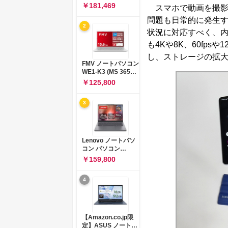
コン 15-fd 15.6イン
￥181,469
スマホで動画を撮影
チ インテル Core 5
問題も日常的に発生
120U メモリ16GB
2
SSD512GB
状況に対応すべく、
Windows 11
も4Kや8K、60fps
Microsoft Office
2024搭載 WPS
し、ストレージの拡
Office搭載 カメラシ
FMV ノートパソコン
ャッター 指紋認証 薄
WE1-K3 (MS 365
型 Copilotキー搭載
Personal/Copilotキ
￥125,800
ナチュラルシルバー
ー搭載/Win 11/15.6
(BJ0M5PA-AAAI)
型/Core
3
i5/16GB/SSD
512GB/ホワイト)
FMVWK3E15W_AZ
Lenovo ノートパソ
コン パソコン
IdeaPad Slim 3 14.0
￥159,800
インチ AMD
Ryzen™ 5 8640HS
4
メモリ16GB
SSD512GB
Microsoft 365 試用
版 Windows11 バッ
テリー駆動12.6時間
【Amazon.co.jp限
重量1.39kg ルナグレ
定】ASUS ノートパ