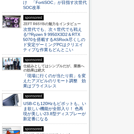
け 「FortiSOC」が目指す次世代
SOC改革
sponsored
ZEFT R65YBの魅力をインタビュー
次世代でも、次々世代でも戦え
る!?Ryzen 9 9950X3D2＆RTX
5070を搭載するASRock尽くしの
ド安定ゲーミングPCはクリエイ
ティブな作業もどんとこい
sponsored
仕組みとしてはシンプルだが、業務へ
の効果は絶大
「現場に行くのが当たり前」を変
えたアズビルのリモート調整 効
果はプライスレス
sponsored
USB-Cも120Hzもピボットも。い
ま欲しい機能が全部入り！ 色再
現が美しい23.8型ディスプレーが
新定番になる
sponsored