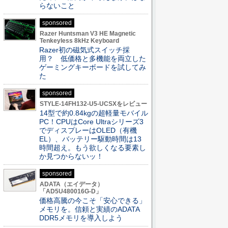
らないこと
sponsored
Razer Huntsman V3 HE Magnetic
Tenkeyless 8kHz Keyboard
Razer初の磁気式スイッチ採
用？ 低価格と多機能を両立した
ゲーミングキーボードを試してみ
た
sponsored
STYLE-14FH132-U5-UCSXをレビュー
14型で約0.84kgの超軽量モバイル
PC！CPUはCore Ultraシリーズ3
でディスプレーはOLED（有機
EL）、バッテリー駆動時間は13
時間超え。もう欲しくなる要素し
か見つからないッ！
sponsored
ADATA（エイデータ）
「AD5U480016G-D」
価格高騰の今こそ「安心できる」
メモリを。信頼と実績のADATA
DDR5メモリを導入しよう