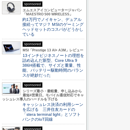
sponsored
エムエスアイコンピュータージャパン
「MAESTRO 500 WIRELESS」
約1万円でノイキャン、デュアル
接続ってマジ？ MSIのゲーミング
ヘッドセットのコスパがどうかし
ている
sponsored
MSI「Prestige 13 AI+ A3M」レビュー
13インチビジネスノートの理想を
詰め込んだ新型、Core Ultra 9
386H搭載で、サイズと重量、性
能、バッテリー駆動時間のバラン
スが絶妙だった
sponsored
シリーズ最小・最軽量、申し込みから
最短4営業日。モバイル通信対応でキャ
ッシュレス導入のハードルを下げる
キャッシュレス決済の利用シーン
を広げる 三井住友カードの
「stera terminal light」とソフト
バンクのIoT回線
sponsored