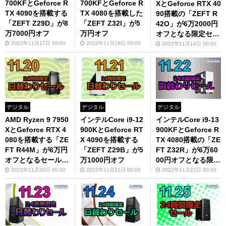
700KFとGeforce R
700KFとGeforce R
XとGeforce RTX 40
TX 4090を搭載する
TX 4080を搭載した
90搭載の「ZEFT R
「ZEFT Z29D」が8
「ZEFT Z32I」が5
42O」が6万2000円
万7000円オフ
万円オフ
オフとなる限定セー
ルを開催！
2022年11月17日 00:00
2022年11月18日 00:00
2022年11月19日 00:00
デジタル
デジタル
デジタル
AMD Ryzen 9 7950
インテルCore i9-12
インテルCore i9-13
XとGeforce RTX 4
900KとGeforce RT
900KFとGeforce R
080を搭載する「ZE
X 4090を搭載する
TX 4080搭載の「ZE
FT R44M」が6万円
「ZEFT Z29B」が5
FT Z32R」が6万60
オフとなるセール開
万1000円オフ
00円オフとなる限定
催
セールを開催！
2022年11月20日 00:00
2022年11月21日 00:00
2022年11月22日 00:00