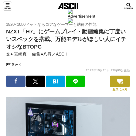
1920×1080ドットならコアなゲーマーも納得の性能
NZXT「H7」にゲームプレイ・動画編集に丁度い
いスペックを搭載、万能モデルがほしい人にイチ
オシなBTOPC
文● 宮崎真一 編集●八尋／ASCII
[PC表示へ]
2022年10月24日 13時00分更新
お気に入り