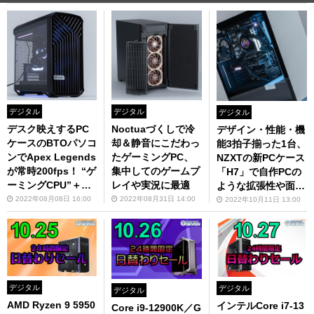
デジタル
デジタル
デジタル
デスク映えするPC
Noctuaづくしで冷
デザイン・性能・機
ケースのBTOパソコ
却＆静音にこだわっ
能3拍子揃った1台、
ンでApex Legends
たゲーミングPC、
NZXTの新PCケース
が常時200fps！ “ゲ
集中してのゲームプ
「H7」で自作PCの
ーミングCPU”＋RT
レイや実況に最適
ような拡張性や面白
X 3070 Tiの実力
さもあるBTOゲーミ
2022年08月08日 16:00
2022年08月31日 14:00
2022年10月11日 13:00
は？
ングPC
デジタル
デジタル
デジタル
AMD Ryzen 9 5950
インテルCore i7-13
Core i9-12900K／G