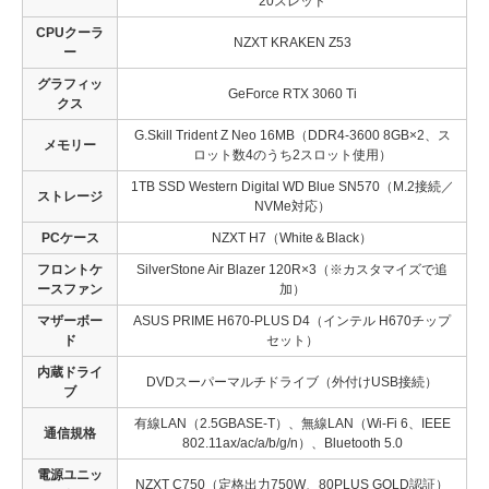
20スレッド
CPUクーラ
NZXT KRAKEN Z53
ー
グラフィッ
GeForce RTX 3060 Ti
クス
G.Skill Trident Z Neo 16MB（DDR4-3600 8GB×2、ス
メモリー
ロット数4のうち2スロット使用）
1TB SSD Western Digital WD Blue SN570（M.2接続／
ストレージ
NVMe対応）
PCケース
NZXT H7（White＆Black）
フロントケ
SilverStone Air Blazer 120R×3（※カスタマイズで追
ースファン
加）
マザーボー
ASUS PRIME H670-PLUS D4（インテル H670チップ
ド
セット）
内蔵ドライ
DVDスーパーマルチドライブ（外付けUSB接続）
ブ
有線LAN（2.5GBASE-T）、無線LAN（Wi-Fi 6、IEEE
通信規格
802.11ax/ac/a/b/g/n）、Bluetooth 5.0
電源ユニッ
NZXT C750（定格出力750W、80PLUS GOLD認証）