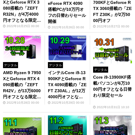
XとGeforce RTX 3
700KFとGeforce R
eForce RTX 4090
080搭載の「ZEFT
TX 3060搭載の「ZE
搭載PCが10万円オ
R32N」が4万4000
FT Z30K」が2万50
フの日替わりセール
円オフとなる限定セ
00円オフ
開催
ールを開催！
2022年10月25日 00:00
2022年10月27日 00:00
2022年10月26日 00:00
デジタル
デジタル
デジタル
AMD Ryzen 9 7950
インテルCore i9-13
Core i9-13900KF搭
XとGeforce RTX 4
900KFとGeforce R
載パソコンが6万10
090搭載の「ZEFT
TX 4090搭載の「ZE
00円オフとなる日替
R42V」が13万6000
FT Z30AL」が12万
わり限定セール
円オフとなる限定セ
4000円オフとなる
ールを開催！
限定セールを開催！
2022年10月28日 00:00
2022年10月29日 00:00
2022年10月31日 10:10