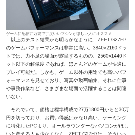
ゲームに配信に万能で丁度いいマシンがほしい人にオススメ
以上のテスト結果から明らかなように、ZEFT G27H7
のゲームパフォーマンスは非常に高い。3840×2160ドッ
トでは、力不足の場面が露呈するものの、2560×1440ド
ット以下の解像度であれば、ほとんどのゲームが快適に
プレイ可能だ。しかも、ゲーム以外の用途でも高いパフ
ォーマンスを見せており、写真や動画編集、それに仕事
や事務作業など、さまざまな場面で活躍することは間違
いない。
それでいて、価格は標準構成で27万1800円からと30万
円を切っており、お買い得感はかなり高い。ゲーミング
に特化したPCより、オールラウンダーなパソコンがほし
いと考える人も少なくなく、ZEFT G27H7は、そういっ