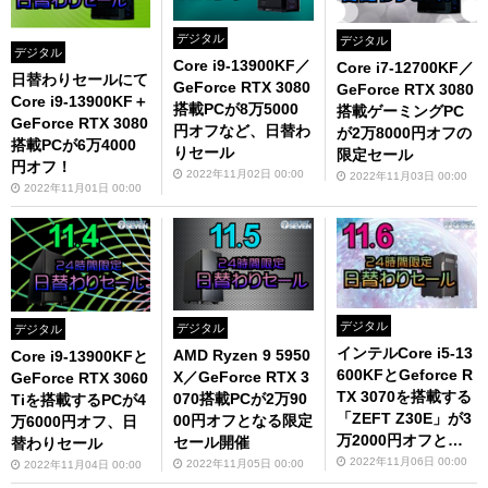
デジタル
デジタル
デジタル
Core i9-13900KF／
Core i7-12700KF／
日替わりセールにて
GeForce RTX 3080
GeForce RTX 3080
Core i9-13900KF＋
搭載PCが8万5000
搭載ゲーミングPC
GeForce RTX 3080
円オフなど、日替わ
が2万8000円オフの
搭載PCが6万4000
りセール
限定セール
円オフ！
2022年11月02日 00:00
2022年11月03日 00:00
2022年11月01日 00:00
デジタル
デジタル
デジタル
インテルCore i5-13
AMD Ryzen 9 5950
Core i9-13900KFと
600KFとGeforce R
X／GeForce RTX 3
GeForce RTX 3060
TX 3070を搭載する
070搭載PCが2万90
Tiを搭載するPCが4
「ZEFT Z30E」が3
00円オフとなる限定
万6000円オフ、日
万2000円オフとな
セール開催
替わりセール
るセール開催！
2022年11月06日 00:00
2022年11月05日 00:00
2022年11月04日 00:00