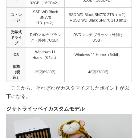
ー
32GB（16GB×2）
32GB（16GB×2）
SSD WD Black
ストレ
SSD WD Black SN770 2TB（m.2）
SN770
ージ
＋SSD WD Black SN770 2TB (m.2)
1TB（m.2）
光学式
DVDマルチ ブラッ
DVDマルチ ブラック（外付け
ドライ
ク（外付けUSB）
USB）
ブ
Windows 11
OS
Windows 11 Home（64bit）
Home（64bit）
価格
（税
29万8980円
48万3780円
込）
ここから、それぞれがカスタマイズしたポイントが以
下になる。
ジサトライッペイカスタムモデル