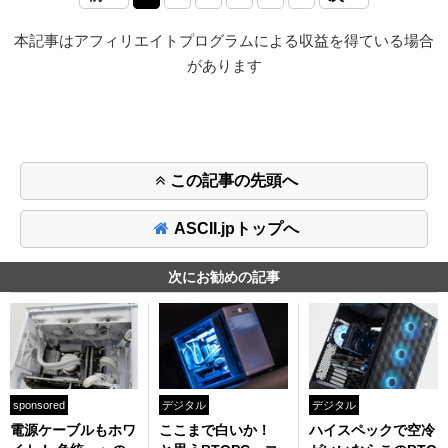
本記事はアフィリエイトプログラムによる収益を得ている場合
があります
この記事の先頭へ
ASCII.jpトップへ
次にお勧めの記事
sponsored
デジタル
デジタル
電源ケーブルもホワ
ここまで白いか！
ハイスペックで空冷