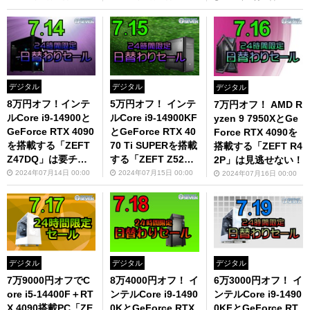
デジタル
デジタル
デジタル
8万円オフ！インテ
5万円オフ！ インテ
7万円オフ！ AMD R
ルCore i9-14900と
ルCore i9-14900KF
yzen 9 7950XとGe
GeForce RTX 4090
とGeForce RTX 40
Force RTX 4090を
を搭載する「ZEFT
70 Ti SUPERを搭載
搭載する「ZEFT R4
Z47DQ」は要チェ
する「ZEFT Z52C
2P」は見逃せない！
ック！
Q」が特別価格
2024年07月14日 00:00
2024年07月15日 00:00
2024年07月16日 00:00
デジタル
デジタル
デジタル
7万9000円オフでC
8万4000円オフ！ イ
6万3000円オフ！ イ
ore i5-14400F＋RT
ンテルCore i9-1490
ンテルCore i9-1490
X 4090搭載PC「ZE
0KとGeForce RTX
0KFとGeForce RT