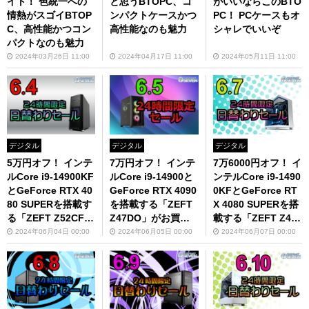
イト！ 色統一への
と思うBTOPC、コ
がいいならこのBTO
情熱がスゴイBTOP
ンパクトケースかつ
PC！ PCケースもオ
C、高性能かつコン
高性能なのも魅力
シャレでいいぞ
パクトなのも魅力
2024年03月26日 11:00
2024年04月17日 11:00
2024年05月11日 11:00
デジタル
デジタル
デジタル
5万円オフ！ インテ
7万円オフ！ インテ
7万6000円オフ！ イ
ルCore i9-14900KF
ルCore i9-14900と
ンテルCore i9-1490
とGeForce RTX 40
GeForce RTX 4090
0KFとGeForce RT
80 SUPERを搭載す
を搭載する「ZEFT
X 4080 SUPERを搭
る「ZEFT Z52CF」
Z47DO」がお買い
載する「ZEFT Z45
が超お得
得
CA」は見逃せな
2024年06月04日 00:00
2024年06月05日 00:00
2024年06月07日 00:00
い！