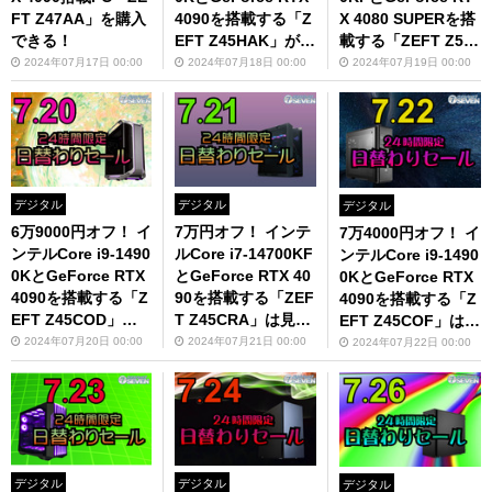
FT Z47AA」を購入
4090を搭載する「Z
X 4080 SUPERを搭
できる！
EFT Z45HAK」が超
載する「ZEFT Z50
お得
T」は要チェック！
2024年07月17日 00:00
2024年07月18日 00:00
2024年07月19日 00:00
デジタル
デジタル
デジタル
6万9000円オフ！ イ
7万円オフ！ インテ
7万4000円オフ！ イ
ンテルCore i9-1490
ルCore i7-14700KF
ンテルCore i9-1490
0KとGeForce RTX
とGeForce RTX 40
0KとGeForce RTX
4090を搭載する「Z
90を搭載する「ZEF
4090を搭載する「Z
EFT Z45COD」が
T Z45CRA」は見逃
EFT Z45COF」は超
特別価格
せない！
お得
2024年07月20日 00:00
2024年07月21日 00:00
2024年07月22日 00:00
デジタル
デジタル
デジタル