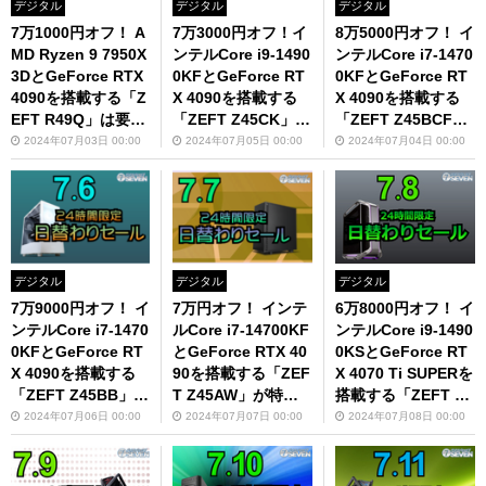
デジタル
デジタル
デジタル
7万1000円オフ！ A
7万3000円オフ！イ
8万5000円オフ！ イ
MD Ryzen 9 7950X
ンテルCore i9-1490
ンテルCore i7-1470
3DとGeForce RTX
0KFとGeForce RT
0KFとGeForce RT
4090を搭載する「Z
X 4090を搭載する
X 4090を搭載する
EFT R49Q」は要チ
「ZEFT Z45CK」は
「ZEFT Z45BCF」
ェック！
要チェック！
が超お得
2024年07月03日 00:00
2024年07月05日 00:00
2024年07月04日 00:00
デジタル
デジタル
デジタル
7万9000円オフ！ イ
7万円オフ！ インテ
6万8000円オフ！ イ
ンテルCore i7-1470
ルCore i7-14700KF
ンテルCore i9-1490
0KFとGeForce RT
とGeForce RTX 40
0KSとGeForce RT
X 4090を搭載する
90を搭載する「ZEF
X 4070 Ti SUPERを
「ZEFT Z45BB」が
T Z45AW」が特別
搭載する「ZEFT Z5
お買い得
価格
1G」がオススメ
2024年07月06日 00:00
2024年07月07日 00:00
2024年07月08日 00:00