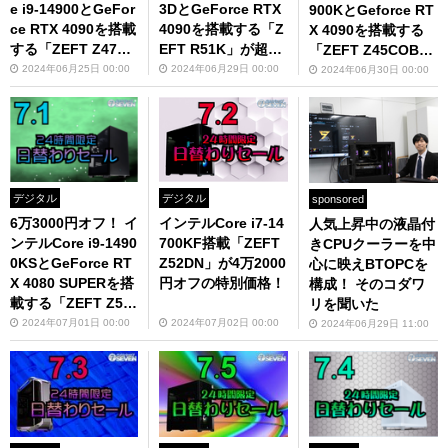
e i9-14900とGeFor
3DとGeForce RTX
900KとGeforce RT
ce RTX 4090を搭載
4090を搭載する「Z
X 4090を搭載する
する「ZEFT Z47D
EFT R51K」が超お
「ZEFT Z45COB」
R」が超お得
得
は見逃せない！
2024年06月25日 00:00
2024年06月29日 00:00
2024年06月30日 00:00
デジタル
デジタル
sponsored
6万3000円オフ！ イ
インテルCore i7-14
人気上昇中の液晶付
ンテルCore i9-1490
700KF搭載「ZEFT
きCPUクーラーを中
0KSとGeForce RT
Z52DN」が4万2000
心に映えBTOPCを
X 4080 SUPERを搭
円オフの特別価格！
構成！ そのコダワ
載する「ZEFT Z51
リを聞いた
P」が超お得
2024年07月01日 00:00
2024年07月02日 00:00
2024年06月29日 11:00