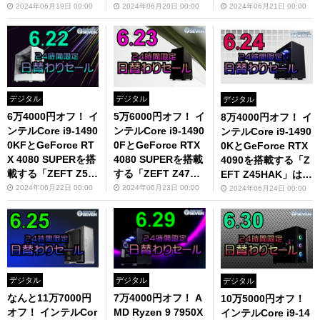
円オフ！
ない！
せない！
2024年06月19日 00:00
2024年06月20日 00:00
2024年06月21日 00:00
デジタル
デジタル
デジタル
6万4000円オフ！ イ
5万6000円オフ！ イ
8万4000円オフ！ イ
ンテルCore i9-1490
ンテルCore i9-1490
ンテルCore i9-1490
0KFとGeForce RT
0FとGeForce RTX
0KとGeForce RTX
X 4080 SUPERを搭
4080 SUPERを搭載
4090を搭載する「Z
載する「ZEFT Z50
する「ZEFT Z47C
EFT Z45HAK」は要
AB」がお買い得！
S」がおすすめ
チェック！
2024年06月22日 00:00
2024年06月23日 00:00
2024年06月24日 00:00
デジタル
デジタル
デジタル
なんと11万7000円
7万4000円オフ！ A
10万5000円オフ！
オフ！ インテルCor
MD Ryzen 9 7950X
インテルCore i9-14