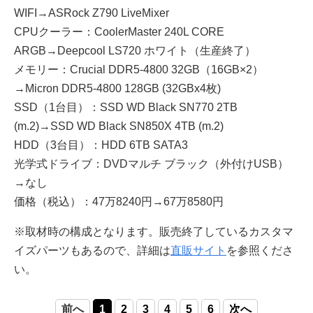
WIFI→ASRock Z790 LiveMixer
CPUクーラー：CoolerMaster 240L CORE
ARGB→Deepcool LS720 ホワイト（生産終了）
メモリー：Crucial DDR5-4800 32GB（16GB×2）
→Micron DDR5-4800 128GB (32GBx4枚)
SSD（1台目）：SSD WD Black SN770 2TB
(m.2)→SSD WD Black SN850X 4TB (m.2)
HDD（3台目）：HDD 6TB SATA3
光学式ドライブ：DVDマルチ ブラック（外付けUSB）
→なし
価格（税込）：47万8240円→67万8580円
※取材時の構成となります。販売終了しているカスタマ
イズパーツもあるので、詳細は
直販サイト
を参照くださ
い。
前へ
1
2
3
4
5
6
次へ