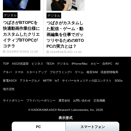
デジタル
デジタル
つばさがBTOPCを
つばさがカスタムし
快適動画作業仕様に
た配信・ゲーム・動
カスタムしたクリエ
画編集を仕事でガッ
イティブBTOPCが
ツリやるためのBTO
コチラ
PCの実力とは？
2024年07月30日 11:00
2024年08月16日 11:00
TOP
ASCII倶楽部
ビジネス
TECH
デジタル
iPhone/Mac
ホビー
自作PC
AV
アキバ
スマホ
スタートアップ
プログラミング+
ゲーム
格安SIM
倶楽部情報局
家電ASCII
アスキーグルメ
MITTR
IoT
サイバーセキュリティ小説コンテスト
SDGs
地方活性
サイトポリシー
プライバシーポリシー
運営会社
お問い合わせ
広告掲載
© KADOKAWA ASCII Research Laboratories, Inc. 2026
表示形式
PC
スマートフォン