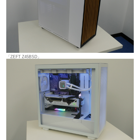
「ZEFT Z45BSD」