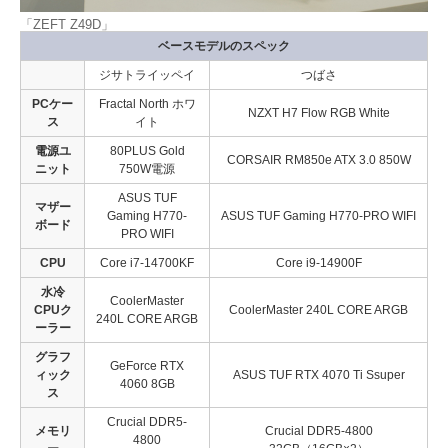
「ZEFT Z49D」
ベースモデルのスペック
ジサトライッペイ
つばさ
PCケー
Fractal North ホワ
NZXT H7 Flow RGB White
ス
イト
電源ユ
80PLUS Gold
CORSAIR RM850e ATX 3.0 850W
ニット
750W電源
ASUS TUF
マザー
Gaming H770-
ASUS TUF Gaming H770-PRO WIFI
ボード
PRO WIFI
CPU
Core i7-14700KF
Core i9-14900F
水冷
CoolerMaster
CPUク
CoolerMaster 240L CORE ARGB
240L CORE ARGB
ーラー
グラフ
GeForce RTX
ィック
ASUS TUF RTX 4070 Ti Ssuper
4060 8GB
ス
Crucial DDR5-
メモリ
Crucial DDR5-4800
4800