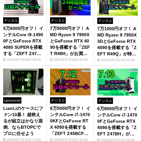
デジタル
デジタル
デジタル
5万6000円オフ！ イ
7万9000円オフ！ A
7万1000円オフ！ A
ンテルCore i9-1490
MD Ryzen 9 7900X
MD Ryzen 9 7950X
0FとGeForce RTX
とGeForce RTX 40
3DとGeForce RTX
4080 SUPERを搭載
90を搭載する「ZEF
4090を搭載する「Z
する「ZEFT Z47C
T R48H」がお買い
EFT R49Q」が特別
S」が超お得
得
価格
2024年07月09日 00:00
2024年07月10日 00:00
2024年07月11日 00:00
sponsored
デジタル
デジタル
LianLiのケースにフ
8万5000円オフ！ イ
6万8000円オフ！ イ
ァン10基！ 超映え
ンテルCore i7-1470
ンテルCore i7-1470
るが組立はかなり面
0KFとGeForce RT
0FとGeForce RTX
倒、ならBTOPCで
X 4090を搭載する
4090を搭載する「Z
プロに任せよう
「ZEFT Z45BCF」
EFT Z47BH」が超
がおすすめ
お得
2024年07月22日 11:00
2024年07月12日 00:00
2024年07月13日 00:00