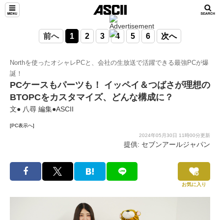
前へ
1
2
3
4
5
6
次へ
Northを使ったオシャレPCと、会社の生放送で活躍できる最強PCが爆
誕！
PCケースもパーツも！ イッペイ＆つばさが理想の
BTOPCをカスタマイズ、どんな構成に？
文● 八尋 編集●ASCII
[PC表示へ]
2024年05月30日 11時00分更新
提供: セブンアールジャパン
お気に入り