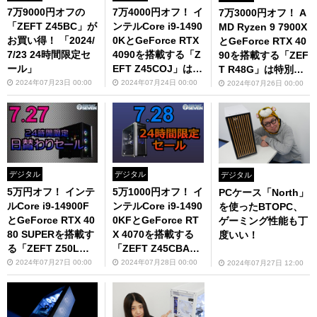
7万9000円オフの
7万4000円オフ！ イ
7万3000円オフ！ A
「ZEFT Z45BC」が
ンテルCore i9-1490
MD Ryzen 9 7900X
お買い得！ 「2024/
0KとGeForce RTX
とGeForce RTX 40
7/23 24時間限定セ
4090を搭載する「Z
90を搭載する「ZEF
ール」
EFT Z45COJ」は要
T R48G」は特別価
チェック
格
2024年07月23日 00:00
2024年07月24日 00:00
2024年07月26日 00:00
デジタル
デジタル
デジタル
5万円オフ！ インテ
5万1000円オフ！ イ
PCケース「North」
ルCore i9-14900F
ンテルCore i9-1490
を使ったBTOPC、
とGeForce RTX 40
0KFとGeForce RT
ゲーミング性能も丁
80 SUPERを搭載す
X 4070を搭載する
度いい！
る「ZEFT Z50L」
「ZEFT Z45CBA」
は見逃せない！
は超お得
2024年07月27日 00:00
2024年07月28日 00:00
2024年07月27日 12:00