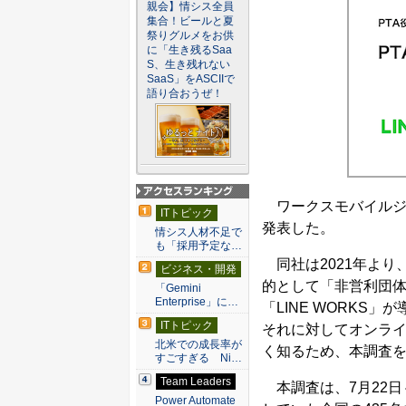
親会】情シス全員
集合！ビールと夏
祭りグルメをお供
に「生き残るSaa
S、生き残れない
SaaS」をASCIIで
語り合おうぜ！
ワークスモバイルジャ
アクセスランキン
ITトピック
グ
発表した。
情シス人材不足で
も「採用予定な…
同社は2021年より
ビジネス・開発
的として「非営利団体
「Gemini
Enterprise」に…
「LINE WORKS
ITトピック
それに対してオンラ
北米での成長率が
く知るため、本調査
すごすぎる Ni…
Team Leaders
本調査は、7月22日
Power Automate