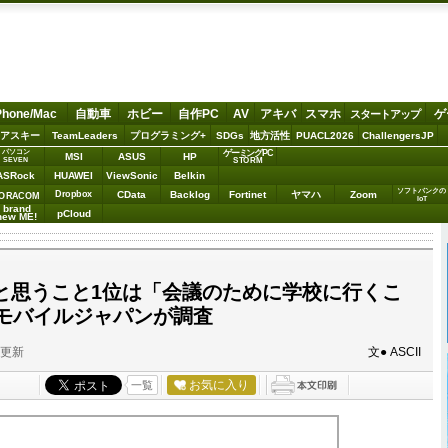
Phone/Mac
自動車
ホビー
自作PC
AV
アキバ
スマホ
ゲ
スタートアップ
アスキー
TeamLeaders
プログラミング+
SDGs
地方活性
PUACL2026
ChallengersJP
パソコン
ゲーミングPC
MSI
ASUS
HP
STORM
SEVEN
ASRock
HUAWEI
ViewSonic
Belkin
ソフトバンクの
Dropbox
CData
Backlog
Fortinet
ヤマハ
Zoom
ORACOM
IoT
brand
pCloud
new ME!
だと思うこと1位は「会議のために学校に行くこ
モバイルジャパンが調査
分更新
文● ASCII
お気に入り
一覧