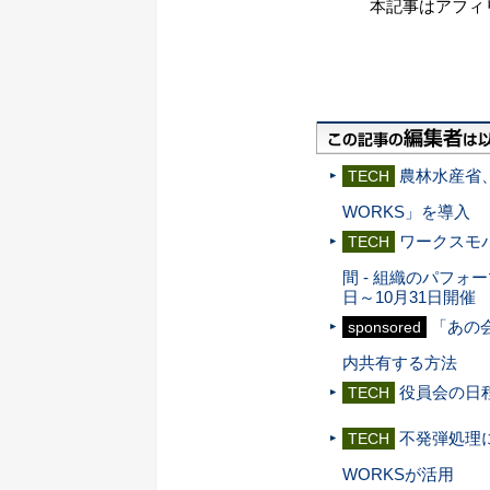
本記事はアフィ
農林水産省
TECH
WORKS」を導入
ワークスモ
TECH
間 - 組織のパフ
日～10月31日開催
「あの会
sponsored
内共有する方法
役員会の日程
TECH
不発弾処理
TECH
WORKSが活用