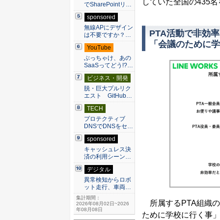
していた全国の435
でSharePointリ…
sponsored
無線APにデザイン
PTA活動で非効
は不要ですか？…
「会議のために学
YouTube
ぶっちゃけ、あの
SaaSってどう!?…
ビジネス・開発
脱・巨大プルリク
エスト GitHub…
TECH
プロテクティブ
DNSでDNSをセ…
sponsored
キャッシュレス決
済の利用シーン…
デジタル
異常検知からロボ
ット走行、車両…
集計期間：
所属するPTA組織
2026年08月02日~2026
年08月08日
ために学校に行く事」が