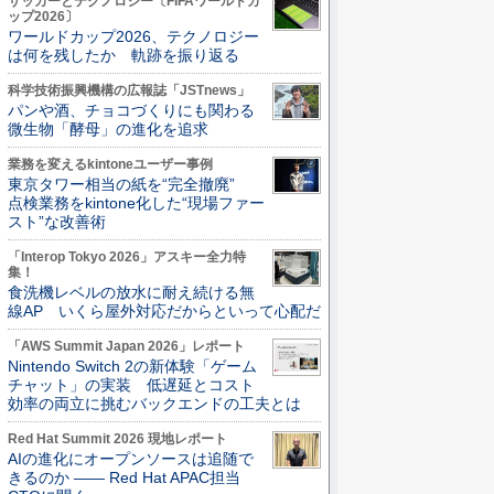
サッカーとテクノロジー〔FIFAワールドカ
ップ2026〕
ワールドカップ2026、テクノロジー
は何を残したか 軌跡を振り返る
科学技術振興機構の広報誌「JSTnews」
パンや酒、チョコづくりにも関わる
微生物「酵母」の進化を追求
業務を変えるkintoneユーザー事例
東京タワー相当の紙を“完全撤廃”
点検業務をkintone化した“現場ファー
スト”な改善術
「Interop Tokyo 2026」アスキー全力特
集！
食洗機レベルの放水に耐え続ける無
線AP いくら屋外対応だからといって心配だ
「AWS Summit Japan 2026」レポート
Nintendo Switch 2の新体験「ゲーム
チャット」の実装 低遅延とコスト
効率の両立に挑むバックエンドの工夫とは
Red Hat Summit 2026 現地レポート
AIの進化にオープンソースは追随で
きるのか ―― Red Hat APAC担当