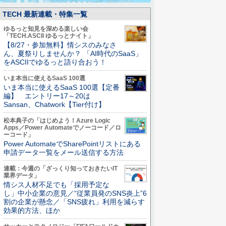
TECH 最新連載・特集一覧
ゆるっと知見を深める楽しい会
「TECH.ASCII ゆるっとナイト」
【8/27・参加無料】情シスのみなさ
ん、夏祭りしませんか？ 「AI時代のSaaS」
をASCIIでゆるっと語り合おう！
いま本当に使えるSaaS 100選
いま本当に使えるSaaS 100選【定番
編】 エントリー17～20は
Sansan、Chatwork【Tier付け】
松本典子の「はじめよう！Azure Logic
Apps／Power Automateでノーコード／ロ
ーコード」
Power AutomateでSharePointリストにある
申請データ一覧をメール送信する方法
連載：今週の「ざっくり知っておきたいIT
業界データ」
情シス人材不足でも「採用予定な
し」中小企業の意見／“従業員発のSNS炎上”6
割の企業が懸念／「SNS疲れ」利用を減らす
効果的方法、ほか