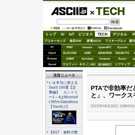
ASCII.jp
TECH
トップ
AI
IoT
ビジネス
TECH
デジタル
i
アスキーキッズ
格安SIM
家電ASCII
アスキーグルメ
週刊
FMV
mouse
iiyamaPC
Sycom
PC
ELECOM
AMD
ASUS ROG
Digital
GIGABYTE
JAWS
Acrobat
kintone
Azure
Business
S
JAPANNEXT
マカフィー
キヤノンMJ
ソフマップ
Special
注目ニュース
いま本当に使える
PTAで非効率
SaaS 100選【定
番編】 エントリ
と」、ワークス
ー1～4はMicrosof
t 365やSalesforce
2022年09月28日 15時00
【Tier付け】
【8/27・無料大懇