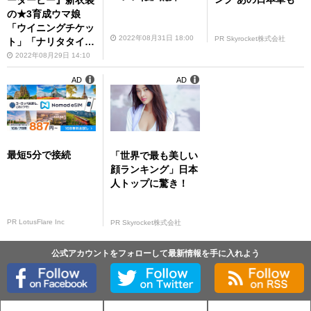
ーダービー』新衣装
の★3育成ウマ娘
「ウイニングチケッ
2022年08月31日 18:00
PR Skyrocket株式会社
ト」「ナリタタイシ
ン」が登場
2022年08月29日 14:10
AD
AD
最短5分で接続
「世界で最も美しい
顔ランキング」日本
人トップに驚き！
PR LotusFlare Inc
PR Skyrocket株式会社
公式アカウントをフォローして最新情報を手に入れよう