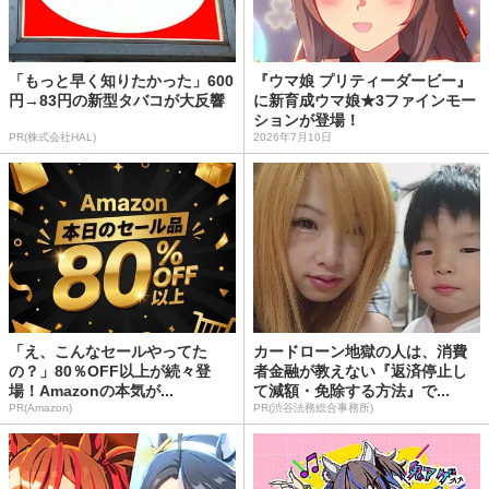
「もっと早く知りたかった」600
『ウマ娘 プリティーダービー』
円→83円の新型タバコが大反響
に新育成ウマ娘★3ファインモー
ションが登場！
PR(株式会社HAL)
2026年7月10日
「え、こんなセールやってた
カードローン地獄の人は、消費
の？」80％OFF以上が続々登
者金融が教えない『返済停止し
場！Amazonの本気が...
て減額・免除する方法』で...
PR(Amazon)
PR(渋谷法務総合事務所)