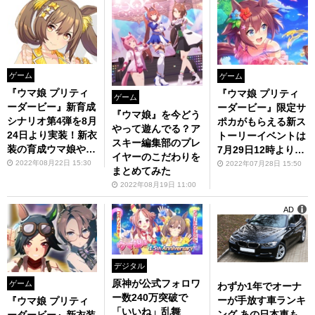
ゲーム
ゲーム
『ウマ娘 プリティ
『ウマ娘 プリティ
ゲーム
ーダービー』新育成
ーダービー』限定サ
『ウマ娘』を今どう
シナリオ第4弾を8月
ポカがもらえる新ス
やって遊んでる？ア
24日より実装！新衣
トーリーイベントは
スキー編集部のプレ
装の育成ウマ娘やサ
7月29日12時より開
イヤーのこだわりを
ポートカードも
催！「ぱかライブT
2022年08月22日 15:30
2022年07月28日 15:50
まとめてみた
V Vol.19」まとめ
2022年08月19日 11:00
AD
デジタル
原神が公式フォロワ
ゲーム
わずか1年でオーナ
ー数240万突破で
ーが手放す車ランキ
『ウマ娘 プリティ
「いいね」乱舞
ング あの日本車も