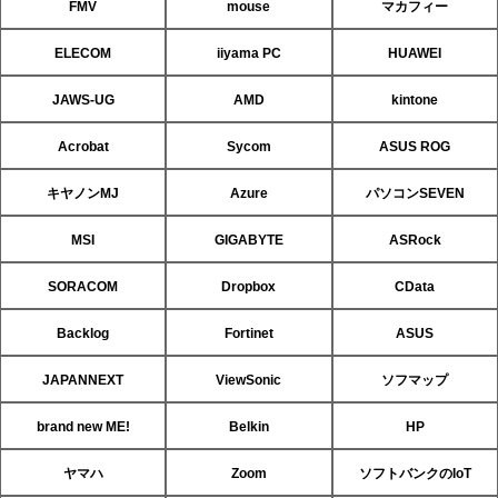
FMV
mouse
マカフィー
ELECOM
iiyama PC
HUAWEI
JAWS-UG
AMD
kintone
Acrobat
Sycom
ASUS ROG
キヤノンMJ
Azure
パソコンSEVEN
MSI
GIGABYTE
ASRock
SORACOM
Dropbox
CData
Backlog
Fortinet
ASUS
JAPANNEXT
ViewSonic
ソフマップ
brand new ME!
Belkin
HP
ヤマハ
Zoom
ソフトバンクのIoT