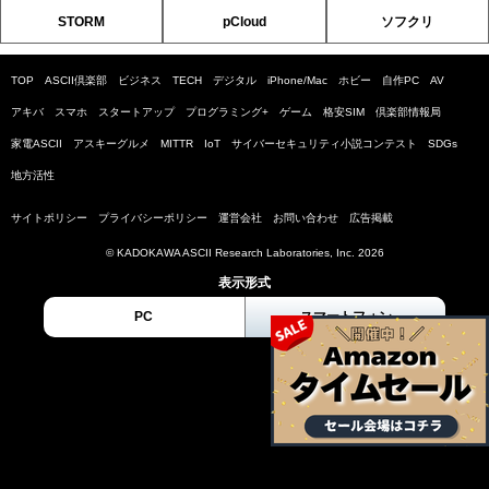
STORM
pCloud
ソフクリ
TOP
ASCII倶楽部
ビジネス
TECH
デジタル
iPhone/Mac
ホビー
自作PC
AV
アキバ
スマホ
スタートアップ
プログラミング+
ゲーム
格安SIM
倶楽部情報局
家電ASCII
アスキーグルメ
MITTR
IoT
サイバーセキュリティ小説コンテスト
SDGs
地方活性
サイトポリシー
プライバシーポリシー
運営会社
お問い合わせ
広告掲載
© KADOKAWA ASCII Research Laboratories, Inc. 2026
表示形式
PC
スマートフォン