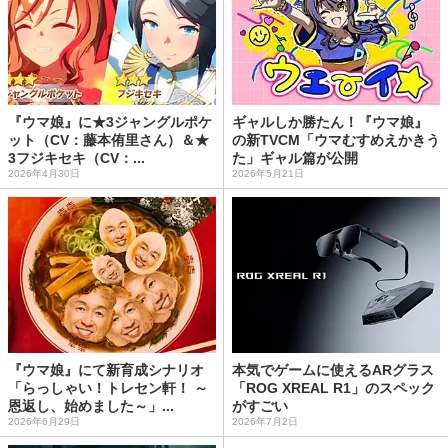
『ウマ娘』に★3ジャングルポケ
ギャルしか勝たん！『ウマ娘』
ット（CV：藤本侑里さん）＆★
の新TVCM「ウマむすめえかきう
3フジキセキ（CV：...
た」ギャル篇が公開
2026年4月30日
2026年5月21日
『ウマ娘』にて新育成シナリオ
本気でゲームに使えるARグラス
「らっしゃい！トレセン軒！ ～
「ROG XREAL R1」のスペック
恩返し、始めました～」...
がすごい
2026年6月29日
2026年7月2日