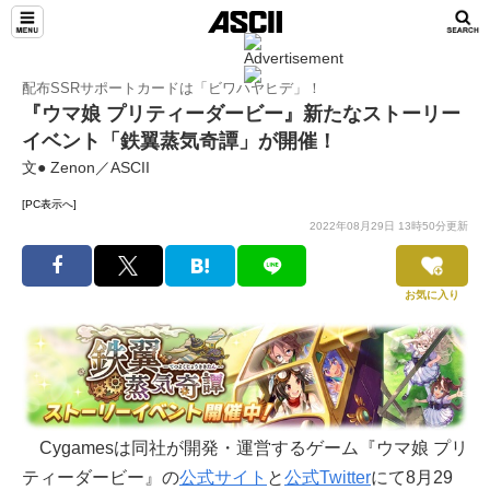
配布SSRサポートカードは「ビワハヤヒデ」！
『ウマ娘 プリティーダービー』新たなストーリー
イベント「鉄翼蒸気奇譚」が開催！
文● Zenon／ASCII
[PC表示へ]
2022年08月29日 13時50分更新
お気に入り
Cygamesは同社が開発・運営するゲーム『ウマ娘 プリ
ティーダービー』の
公式サイト
と
公式Twitter
にて8月29