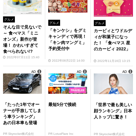
グルメ
グルメ
グルメ
そんな目で見ないで
「キンケシ」をグミ
カービィとワドルデ
～ 食べマス「ミニ
キャンディで再現！
ィが和菓子になっ
オンズ」新作が登
「キン肉マングミ」
た！ 「食べマス 星
場！ かわいすぎて
予約受付中
のカービィ 2022」
食べられない!?
2022年07月11日 15:40
2022年08月22日 14:00
2022年11月16日 13:15
AD
AD
AD
「たった1年でオー
最短5分で接続
「世界で最も美しい
ナーが手放してしま
顔ランキング」日本
う車ランキング」
人トップに驚き！
あの日本車も登場
PR Skyrocket株式会社
PR LotusFlare Inc
PR Skyrocket株式会社