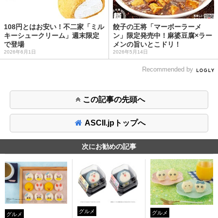
108円とはお安い！不二家「ミル
餃子の王将「マーボーラーメ
キーシュークリーム」週末限定
ン」限定発売中！麻婆豆腐×ラー
で登場
メンの旨いとこドリ！
2026年6月1日
2026年5月14日
Recommended by
この記事の先頭へ
ASCII.jpトップへ
次にお勧めの記事
グルメ
グルメ
グルメ