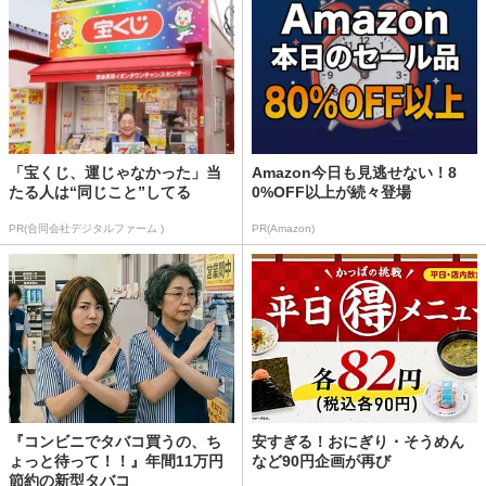
「宝くじ、運じゃなかった」当
Amazon今日も見逃せない！8
たる人は“同じこと”してる
0%OFF以上が続々登場
PR(合同会社デジタルファーム )
PR(Amazon)
『コンビニでタバコ買うの、ち
安すぎる！おにぎり・そうめん
ょっと待って！！』年間11万円
など90円企画が再び
節約の新型タバコ