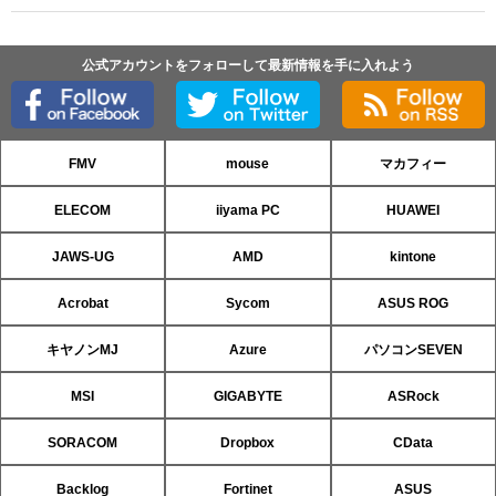
公式アカウントをフォローして最新情報を手に入れよう
FMV
mouse
マカフィー
ELECOM
iiyama PC
HUAWEI
JAWS-UG
AMD
kintone
Acrobat
Sycom
ASUS ROG
キヤノンMJ
Azure
パソコンSEVEN
MSI
GIGABYTE
ASRock
SORACOM
Dropbox
CData
Backlog
Fortinet
ASUS