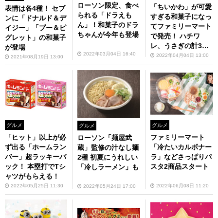
ローソン限定、食べ
「ちいかわ」が可愛
表情は各4種！ セブ
られる「ドラえも
すぎる和菓子になっ
ンに「ドナルド＆デ
ん」！和菓子のドラ
てファミリーマート
イジー」「プー＆ピ
ちゃんが今年も登場
で発売！ ハチワ
グレット」の和菓子
レ、うさぎの計3キ
が登場
2022年03月04日 16:40
ャラ
2022年04月04日 13:00
2021年08月19日 13:00
グルメ
グルメ
グルメ
「ヒット」以上が必
ファミリーマート
ローソン「麺屋武
ず出る「ホームラン
「冷たいカルボナー
蔵」監修の汁なし麺
バー」超ラッキーパ
ラ」などさっぱりパ
2種 初夏にうれしい
ック！ 本塁打でTシ
スタ2商品スタート
「冷しラーメン」も
ャツがもらえる！
2022年05月25日 11:30
2022年06月08日 11:20
2022年05月24日 17:00