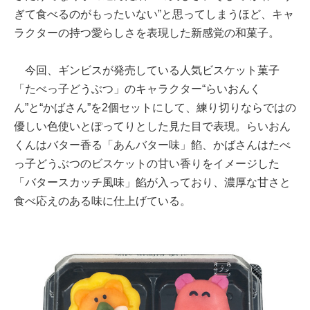
ぎて食べるのがもったいない”と思ってしまうほど、キャ
ラクターの持つ愛らしさを表現した新感覚の和菓子。
今回、ギンビスが発売している人気ビスケット菓子
「たべっ子どうぶつ」のキャラクター“らいおんく
ん”と“かばさん”を2個セットにして、練り切りならではの
優しい色使いとぽってりとした見た目で表現。らいおん
くんはバター香る「あんバター味」餡、かばさんはたべ
っ子どうぶつのビスケットの甘い香りをイメージした
「バタースカッチ風味」餡が入っており、濃厚な甘さと
食べ応えのある味に仕上げている。