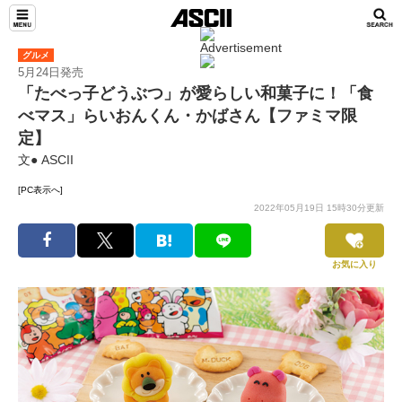
グルメ
5月24日発売
「たべっ子どうぶつ」が愛らしい和菓子に！「食
べマス」らいおんくん・かばさん【ファミマ限
定】
文● ASCII
[PC表示へ]
2022年05月19日 15時30分更新
お気に入り