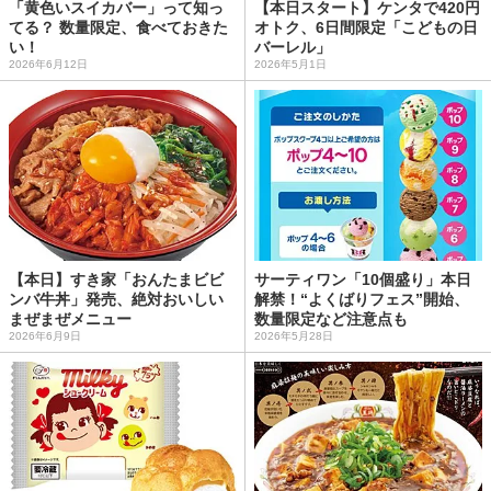
「黄色いスイカバー」って知っ
【本日スタート】ケンタで420円
てる？ 数量限定、食べておきた
オトク、6日間限定「こどもの日
い！
バーレル」
2026年6月12日
2026年5月1日
【本日】すき家「おんたまビビ
サーティワン「10個盛り」本日
ンバ牛丼」発売、絶対おいしい
解禁！“よくばりフェス”開始、
まぜまぜメニュー
数量限定など注意点も
2026年6月9日
2026年5月28日