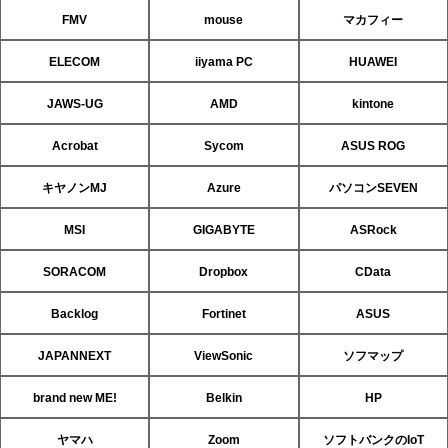
FMV
mouse
マカフィー
ELECOM
iiyama PC
HUAWEI
JAWS-UG
AMD
kintone
Acrobat
Sycom
ASUS ROG
キヤノンMJ
Azure
パソコンSEVEN
MSI
GIGABYTE
ASRock
SORACOM
Dropbox
CData
Backlog
Fortinet
ASUS
JAPANNEXT
ViewSonic
ソフマップ
brand new ME!
Belkin
HP
ヤマハ
Zoom
ソフトバンクのIoT