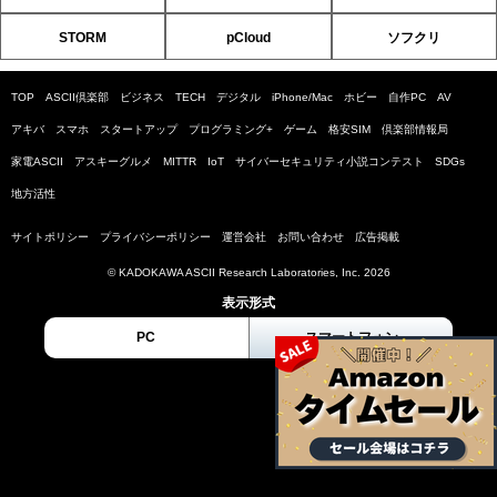
STORM
pCloud
ソフクリ
TOP
ASCII倶楽部
ビジネス
TECH
デジタル
iPhone/Mac
ホビー
自作PC
AV
アキバ
スマホ
スタートアップ
プログラミング+
ゲーム
格安SIM
倶楽部情報局
家電ASCII
アスキーグルメ
MITTR
IoT
サイバーセキュリティ小説コンテスト
SDGs
地方活性
サイトポリシー
プライバシーポリシー
運営会社
お問い合わせ
広告掲載
© KADOKAWA ASCII Research Laboratories, Inc. 2026
表示形式
PC
スマートフォン