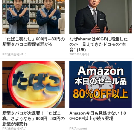
「たばこ税なし」600円→83円の
なぜahamoは40GBに増量した
新型タバコに喫煙者群がる
のか 見えてきたドコモの“本
音” (1/5)
PR(株式会社HAL)
2026年8月6日
新型タバコが大反響！「たばこ
Amazon今日も見逃せない！8
税、さようなら」600円→83円の
0%OFF以上が続々登場
新型が爆売れ
PR(株式会社HAL)
PR(Amazon)