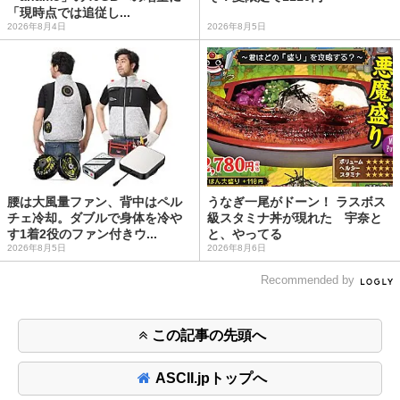
「現時点では追従し...
2026年8月4日
2026年8月5日
腰は大風量ファン、背中はペル
うなぎ一尾がドーン！ ラスボス
チェ冷却。ダブルで身体を冷や
級スタミナ丼が現れた 宇奈と
す1着2役のファン付きウ...
と、やってる
2026年8月5日
2026年8月6日
Recommended by
この記事の先頭へ
ASCII.jpトップへ