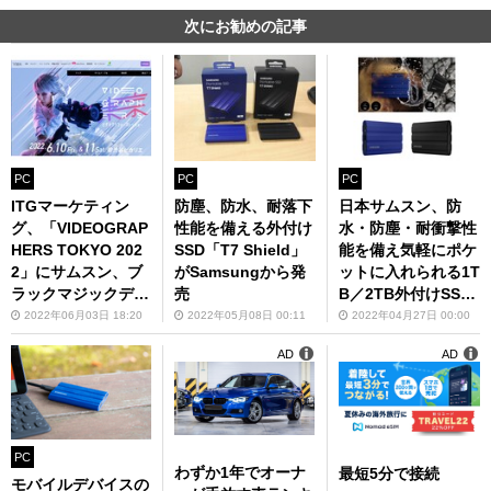
次にお勧めの記事
PC
PC
PC
ITGマーケティン
防塵、防水、耐落下
日本サムスン、防
グ、「VIDEOGRAP
性能を備える外付け
水・防塵・耐衝撃性
HERS TOKYO 202
SSD「T7 Shield」
能を備え気軽にポケ
2」にサムスン、ブ
がSamsungから発
ットに入れられる1T
ラックマジックデザ
売
B／2TB外付けSSD
インと共同出展
「Samsung Portab
2022年06月03日 18:20
2022年05月08日 00:11
2022年04月27日 00:00
le SSD T7 Shield」
AD
AD
発表
PC
わずか1年でオーナ
最短5分で接続
モバイルデバイスの