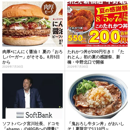
肉厚×にんにく醤油！ 夏の「おろ
たれかつ丼が200円引き！ 「た
しバーガー」がそそる。8月5日
れとん」初の夏の感謝祭、新
から
橋・中野北口で開催
2026年7月30日
2026年7月30日
ソフトバンク宮川社長、ドコモ
「鬼おろし牛タン丼」がおいし
「ahamo」の40GBへの増量に
そ！夏限定で1110円～