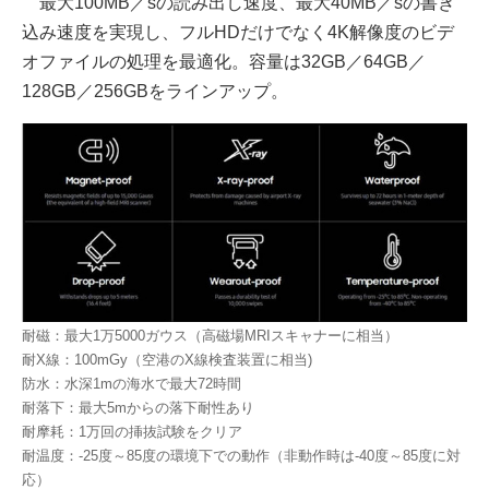
最大100MB／sの読み出し速度、最大40MB／sの書き
込み速度を実現し、フルHDだけでなく4K解像度のビデ
オファイルの処理を最適化。容量は32GB／64GB／
128GB／256GBをラインアップ。
耐磁：最大1万5000ガウス（高磁場MRIスキャナーに相当）
耐X線：100mGy（空港のX線検査装置に相当)
防水：水深1mの海水で最大72時間
耐落下：最大5mからの落下耐性あり
耐摩耗：1万回の挿抜試験をクリア
耐温度：-25度～85度の環境下での動作（非動作時は-40度～85度に対
応）