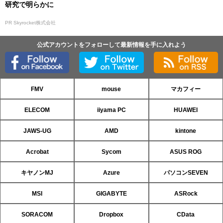
研究で明らかに
PR Skyrocket株式会社
公式アカウントをフォローして最新情報を手に入れよう
FMV
mouse
マカフィー
ELECOM
iiyama PC
HUAWEI
JAWS-UG
AMD
kintone
Acrobat
Sycom
ASUS ROG
キヤノンMJ
Azure
パソコンSEVEN
MSI
GIGABYTE
ASRock
SORACOM
Dropbox
CData