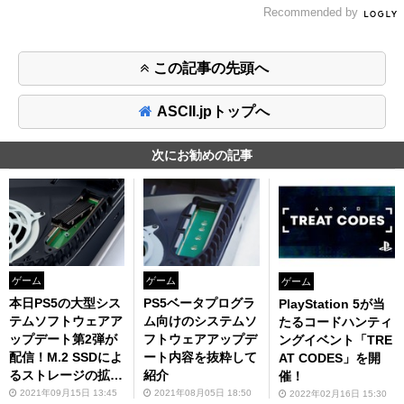
Recommended by
この記事の先頭へ
ASCII.jpトップへ
次にお勧めの記事
ゲーム
ゲーム
ゲーム
本日PS5の大型シス
PS5ベータプログラ
PlayStation 5が当
テムソフトウェアア
ム向けのシステムソ
たるコードハンティ
ップデート第2弾が
フトウェアアップデ
ングイベント「TRE
配信！M.2 SSDによ
ート内容を抜粋して
AT CODES」を開
るストレージの拡張
紹介
催！
に対応
2021年09月15日 13:45
2021年08月05日 18:50
2022年02月16日 15:30