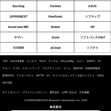
Backlog
Fortinet
ASUS
JAPANNEXT
ViewSonic
ソフマップ
brand new ME!
Belkin
HP
ヤマハ
Zoom
ソフトバンクのIoT
STORM
pCloud
ソフクリ
TOP
ASCII倶楽部
ビジネス
TECH
デジタル
iPhone/Mac
ホビー
自作PC
AV
アキバ
スマホ
スタートアップ
プログラミング+
ゲーム
格安SIM
倶楽部情報局
家電ASCII
アスキーグルメ
MITTR
IoT
サイバーセキュリティ小説コンテスト
SDGs
地方活性
サイトポリシー
プライバシーポリシー
運営会社
お問い合わせ
広告掲載
© KADOKAWA ASCII Research Laboratories, Inc. 2026
表示形式