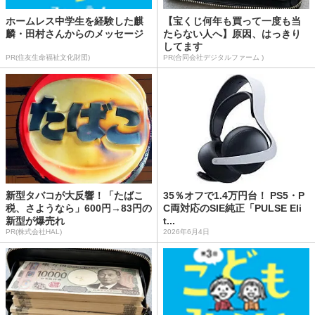
ホームレス中学生を経験した麒
【宝くじ何年も買って一度も当
麟・田村さんからのメッセージ
たらない人へ】原因、はっきり
してます
PR(住友生命福祉文化財団)
PR(合同会社デジタルファーム )
新型タバコが大反響！「たばこ
35％オフで1.4万円台！ PS5・P
税、さようなら」600円→83円の
C両対応のSIE純正「PULSE Eli
新型が爆売れ
t...
PR(株式会社HAL)
2026年6月4日