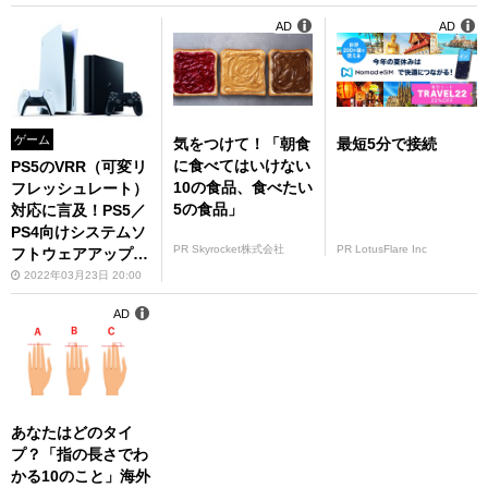
AD
AD
ゲーム
気をつけて！「朝食
最短5分で接続
に食べてはいけない
PS5のVRR（可変リ
10の食品、食べたい
フレッシュレート）
5の食品」
対応に言及！PS5／
PS4向けシステムソ
PR Skyrocket株式会社
PR LotusFlare Inc
フトウェアアップデ
ートのPS Blog記事
2022年03月23日 20:00
が公開
AD
あなたはどのタイ
プ？「指の長さでわ
かる10のこと」海外