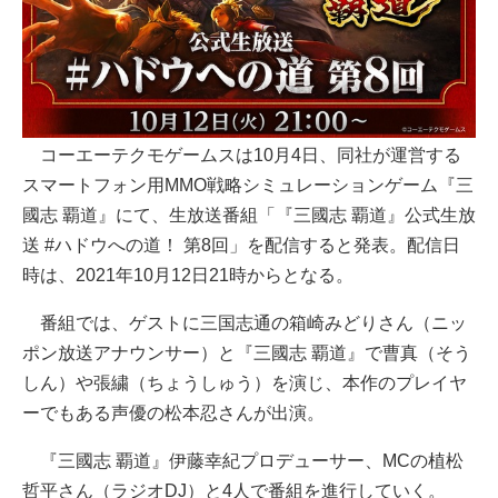
コーエーテクモゲームスは10月4日、同社が運営する
スマートフォン用MMO戦略シミュレーションゲーム『三
國志 覇道』にて、生放送番組「『三國志 覇道』公式生放
送 #ハドウへの道！ 第8回」を配信すると発表。配信日
時は、2021年10月12日21時からとなる。
番組では、ゲストに三国志通の箱崎みどりさん（ニッ
ポン放送アナウンサー）と『三國志 覇道』で曹真（そう
しん）や張繍（ちょうしゅう）を演じ、本作のプレイヤ
ーでもある声優の松本忍さんが出演。
『三國志 覇道』伊藤幸紀プロデューサー、MCの植松
哲平さん（ラジオDJ）と4人で番組を進行していく。