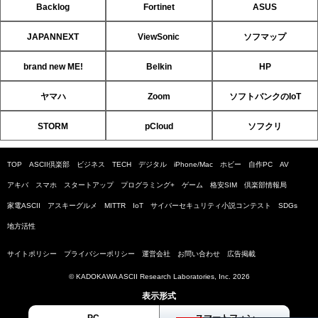
Backlog
Fortinet
ASUS
JAPANNEXT
ViewSonic
ソフマップ
brand new ME!
Belkin
HP
ヤマハ
Zoom
ソフトバンクのIoT
STORM
pCloud
ソフクリ
TOP
ASCII倶楽部
ビジネス
TECH
デジタル
iPhone/Mac
ホビー
自作PC
AV
アキバ
スマホ
スタートアップ
プログラミング+
ゲーム
格安SIM
倶楽部情報局
家電ASCII
アスキーグルメ
MITTR
IoT
サイバーセキュリティ小説コンテスト
SDGs
地方活性
サイトポリシー
プライバシーポリシー
運営会社
お問い合わせ
広告掲載
© KADOKAWA ASCII Research Laboratories, Inc. 2026
表示形式
PC
スマートフォン