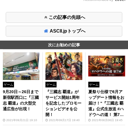
この記事の先頭へ
ASCII.jpトップへ
次にお勧めの記事
ゲーム
ゲーム
ゲーム
9月20日～26日まで
『三國志 覇道』が
夏祭り仕様で8月ア
新宿駅西口に『三國
サービス開始1周年
ップデート情報をお
志 覇道』の大型交
を記念したプロモー
届け！“『三國志 覇
通広告が出現！
ションビデオを公
道』公式生放送 #ハ
開！
ドウへの道！ 第7
回”が放送決定
2021年09月21日 19:10
2021年09月17日 19:40
2021年08月06日 19:45