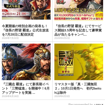
今夏開催の特別企画の発表も！
『信長の野望 覇道』にてサービ
『信長の野望 覇道』公式生放送
ス開始3.5周年を記念して豪華賞
を7月28日に配信決定
品が当たるキャンペ...
2026年7月22日
2026年6月2日
『三國志 覇道』にて新長期イベ
リマスター版「真・三國無双
ント「三勢猛進」を開催中！6月
２」10月1日発売へ 初代Switc
アップデートを実施 ...
hは除外
2026年6月19日
2026年6月3日
Recommended by