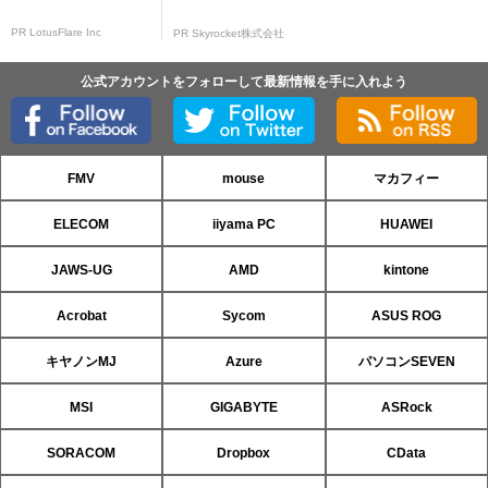
PR LotusFlare Inc
PR Skyrocket株式会社
公式アカウントをフォローして最新情報を手に入れよう
FMV
mouse
マカフィー
ELECOM
iiyama PC
HUAWEI
JAWS-UG
AMD
kintone
Acrobat
Sycom
ASUS ROG
キヤノンMJ
Azure
パソコンSEVEN
MSI
GIGABYTE
ASRock
SORACOM
Dropbox
CData