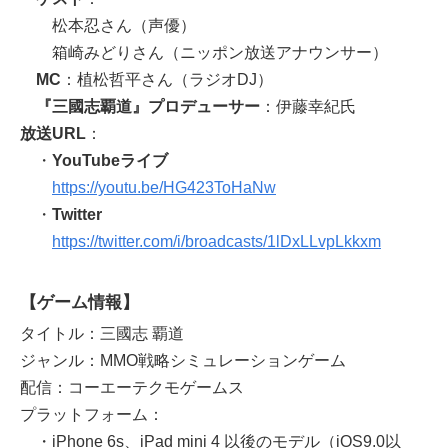
松本忍さん（声優）
箱崎みどりさん（ニッポン放送アナウンサー）
MC
：植松哲平さん（ラジオDJ）
『三國志覇道』プロデューサー
：伊藤幸紀氏
放送URL
：
・
YouTubeライブ
https://youtu.be/HG423ToHaNw
・
Twitter
https://twitter.com/i/broadcasts/1lDxLLvpLkkxm
【ゲーム情報】
タイトル：三國志 覇道
ジャンル：MMO戦略シミュレーションゲーム
配信：コーエーテクモゲームス
プラットフォーム：
・iPhone 6s、iPad mini 4 以後のモデル（iOS9.0以