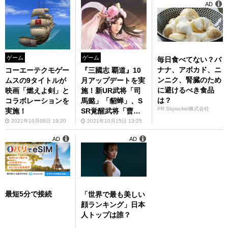
AD
ゲーム
ゲーム
毎日食べてない？バ
ナナ、アボカド、ニ
コーエーテクモゲー
『三國志 覇道』10
ンニク、腎臓のため
ムスの9タイトルが
月アップデートを実
に避けるべき食品
映画「燃えよ剣」と
施！新UR武将「司
は？
コラボレーションを
馬懿」「貂蝉」、S
PR Skyrocket株式会社
実施！
SR覚醒武将「曹
丕」「程普」が登場
2021年10月08日 19:20
2021年10月15日 13:25
AD
AD
最短5分で接続
「世界で最も美しい
顔ランキング」日本
人トップは誰？