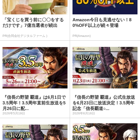
「宝くじを買う前に〇〇をする
Amazon今日も見逃せない！8
だけです」7億当選者が続出
0%OFF以上が続々登場
PR(合同会社デジタルファーム )
PR(Amazon)
『信長の野望 覇道』は6月1日で
『信長の野望 覇道』公式生放送
3.5周年！3.5周年直前生放送を5
を6月23日に放送決定！3.5周年
月26日に配...
記念「信長覇道○...
2026年5月19日
2026年6月16日