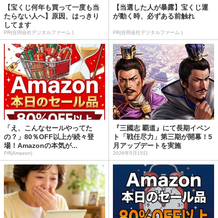
【宝くじ何年も買って一度も当
【当選した人が暴露】宝くじ運
たらない人へ】原因、はっきり
が動く時、必ずある前触れ
してます
PR(合同会社デジタルファーム )
PR(合同会社デジタルファーム )
「え、こんなセールやってた
『三國志 覇道』にて長期イベン
の？」80％OFF以上が続々登
ト「戦任尽力」第三期が開幕！5
場！Amazonの本気が...
月アップデートを実施
PR(Amazon)
2026年5月15日