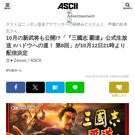
ゲストはニッポン放送アナウンサーの箱崎みどりさんと、声優の松本
忍さん
10月の新武将も公開!?「『三國志 覇道』公式生放
送 #ハドウへの道！ 第8回」が10月12日21時より
配信決定
文● Zenon／ASCII
[PC表示へ]
2021年10月04日 19時30分更新
お気に入り