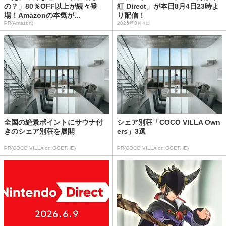
の？」80％OFF以上が続々登
紅 Direct」が本日8月4日23時よ
場！Amazonの本気が...
り配信！
PR(Amazon)
2026年8月4日
全国の絶景ポイントにサウナ付
シェア別荘「COCO VILLA Own
きのシェア別荘を展開
ers」3選
PR(COCO VILLA on GOETHE)
PR(COCO VILLA on GOETHE)