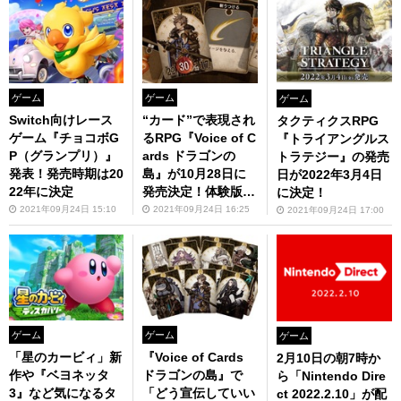
ゲーム
ゲーム
ゲーム
Switch向けレース
“カード”で表現され
タクティクスRPG
ゲーム『チョコボG
るRPG『Voice of C
『トライアングルス
P（グランプリ）』
ards ドラゴンの
トラテジー』の発売
発表！発売時期は20
島』が10月28日に
日が2022年3月4日
22年に決定
発売決定！体験版も
に決定！
本日より配信開始
2021年09月24日 15:10
2021年09月24日 16:25
2021年09月24日 17:00
ゲーム
ゲーム
ゲーム
「星のカービィ」新
『Voice of Cards
2月10日の朝7時か
作や『ベヨネッタ
ドラゴンの島』で
ら「Nintendo Dire
3』など気になるタ
「どう宣伝していい
ct 2022.2.10」が配