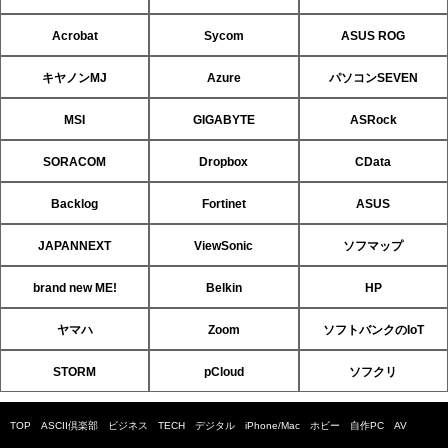
Acrobat
Sycom
ASUS ROG
キヤノンMJ
Azure
パソコンSEVEN
MSI
GIGABYTE
ASRock
SORACOM
Dropbox
CData
Backlog
Fortinet
ASUS
JAPANNEXT
ViewSonic
ソフマップ
brand new ME!
Belkin
HP
ヤマハ
Zoom
ソフトバンクのIoT
STORM
pCloud
ソフクリ
TOP
ASCII倶楽部
ビジネス
TECH
デジタル
iPhone/Mac
ホビー
自作PC
AV