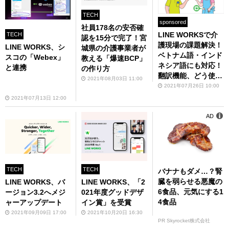
TECH
sponsored
社員178名の安否確
LINE WORKSで介
TECH
認を15分で完了！宮
護現場の課題解決！
LINE WORKS、シ
城県の介護事業者が
ベトナム語・インド
スコの「Webex」
教える「爆速BCP」
ネシア語にも対応！
と連携
の作り方
翻訳機能、どう使
2021年08月03日 11:00
う？
2021年07月26日 10:00
2021年07月13日 12:00
AD
TECH
TECH
バナナもダメ…？腎
臓を弱らせる悪魔の
LINE WORKS、バ
LINE WORKS、「2
6食品、元気にする1
ージョン3.2へメジ
021年度グッドデザ
4食品
ャーアップデート
イン賞」を受賞
2021年09月09日 17:00
2021年10月20日 16:30
PR Skyrocket株式会社