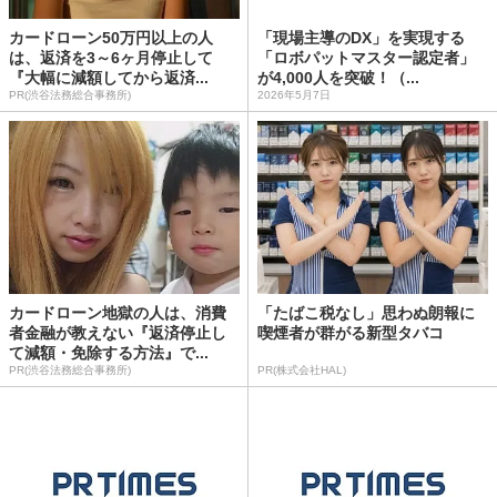
カードローン50万円以上の人
「現場主導のDX」を実現する
は、返済を3～6ヶ月停止して
「ロボパットマスター認定者」
『大幅に減額してから返済...
が4,000人を突破！（...
PR(渋谷法務総合事務所)
2026年5月7日
カードローン地獄の人は、消費
「たばこ税なし」思わぬ朗報に
者金融が教えない『返済停止し
喫煙者が群がる新型タバコ
て減額・免除する方法』で...
PR(渋谷法務総合事務所)
PR(株式会社HAL)