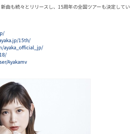
、新曲も続々とリリースし、15周年の全国ツアーも決定してい
p/
ayaka.jp/15th/
/ayaka_official_jp/
18/
ser/Ayakamv