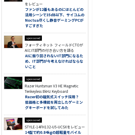
をレビュー
ファンが12基もあるのにほとんどの
活用シーンで35dB以下、サイコムの
Noctua尽くし静音ゲーミングPCが
すごすぎた
sponsored
フォーティネット フィールドCTOが
AIとIT部門の付き合い方を語る
AIに振り回されないIT部門になるた
め、IT部門が今考えなければならな
いこと
sponsored
Razer Huntsman V3 HE Magnetic
Tenkeyless 8kHz Keyboard
Razer初の磁気式スイッチ採用？
低価格と多機能を両立したゲーミン
グキーボードを試してみた
sponsored
STYLE-14FH132-U5-UCSXをレビュー
14型で約0.84kgの超軽量モバイル