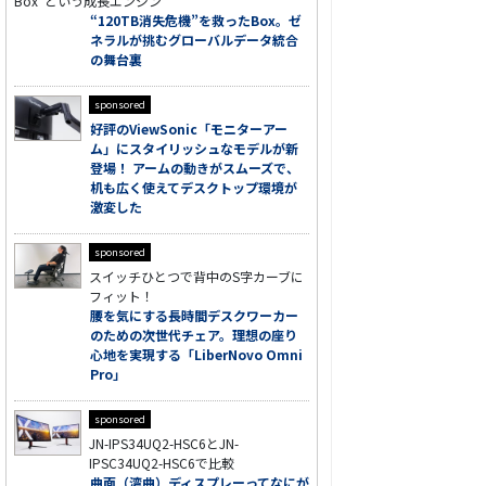
Box”という成長エンジン
“120TB消失危機”を救ったBox。ゼ
ネラルが挑むグローバルデータ統合
の舞台裏
sponsored
好評のViewSonic「モニターアー
ム」にスタイリッシュなモデルが新
登場！ アームの動きがスムーズで、
机も広く使えてデスクトップ環境が
激変した
sponsored
スイッチひとつで背中のS字カーブに
フィット！
腰を気にする長時間デスクワーカー
のための次世代チェア。理想の座り
心地を実現する「LiberNovo Omni
Pro」
sponsored
JN-IPS34UQ2-HSC6とJN-
IPSC34UQ2-HSC6で比較
曲面（湾曲）ディスプレーってなにが