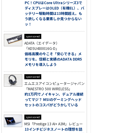
PC！CPUはCore Ultraシリーズ3で
ディスプレーはOLED（有機EL）、バ
ッテリー駆動時間は13時間超え。も
う欲しくなる要素しか見つからない
ッ！
sponsored
ADATA（エイデータ）
「AD5U480016G-D」
価格高騰の今こそ「安心できる」メ
モリを。信頼と実績のADATA DDR5
メモリを導入しよう
sponsored
エムエスアイコンピュータージャパン
「MAESTRO 500 WIRELESS」
約1万円でノイキャン、デュアル接続
ってマジ？ MSIのゲーミングヘッド
セットのコスパがどうかしている
sponsored
MSI「Prestige 13 AI+ A3M」レビュー
13インチビジネスノートの理想を詰