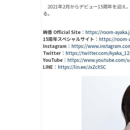
2021年2月からデビュー15周年を迎え
る。
絢香 Official Site
：
https://room-ayaka.j
15周年スペシャルサイト
：
https://room-
Instagram
：
https://www.instagram.com
Twitter
：
https://twitter.com/Ayaka_12
YouTube
：
https://www.youtube.com/u
LINE
：
https://lin.ee/JxZcXSC