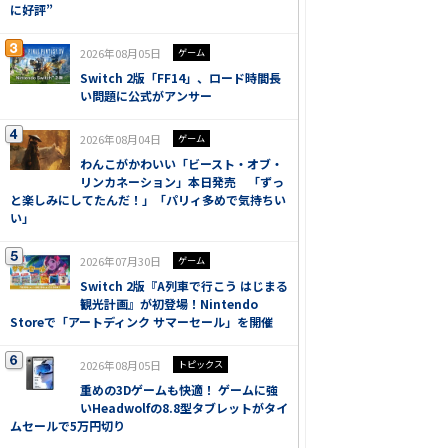
に好評”
2026年08月05日
ゲーム
Switch 2版「FF14」、ロード時間長
い問題に公式がアンサー
2026年08月04日
ゲーム
わんこがかわいい「ビースト・オブ・
リンカネーション」本日発売 「ずっ
と楽しみにしてたんだ！」「パリィ多めで気持ちい
い」
2026年07月30日
ゲーム
Switch 2版『A列車で行こう はじまる
観光計画』が初登場！Nintendo
Storeで「アートディンク サマーセール」を開催
2026年08月05日
トピックス
重めの3Dゲームも快適！ ゲームに強
いHeadwolfの8.8型タブレットがタイ
ムセールで5万円切り