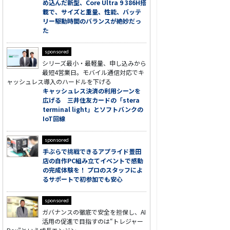
め込んだ新型、Core Ultra 9 386H搭
載で、サイズと重量、性能、バッテ
リー駆動時間のバランスが絶妙だっ
た
sponsored
シリーズ最小・最軽量、申し込みから
最短4営業日。モバイル通信対応でキ
ャッシュレス導入のハードルを下げる
キャッシュレス決済の利用シーンを
広げる 三井住友カードの「stera
terminal light」とソフトバンクの
IoT回線
sponsored
手ぶらで挑戦できるアプライド豊田
店の自作PC組み立てイベントで感動
の完成体験を！ プロのスタッフによ
るサポートで初参加でも安心
sponsored
ガバナンスの徹底で安全を担保し、AI
活用の促進で目指すのは“トレジャー