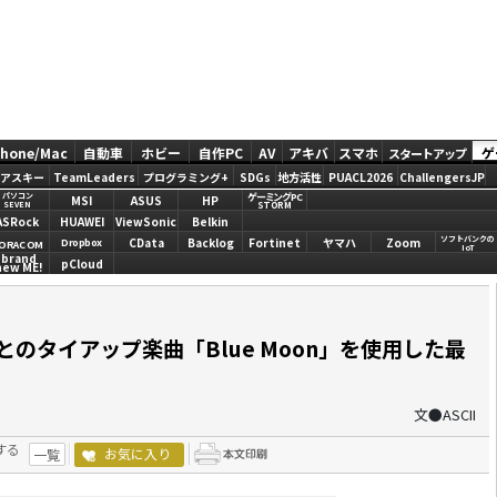
Phone/Mac
自動車
ホビー
自作PC
AV
アキバ
スマホ
ゲ
スタートアップ
アスキー
TeamLeaders
プログラミング+
SDGs
地方活性
PUACL2026
ChallengersJP
ゲーミングPC
パソコン
MSI
ASUS
HP
STORM
SEVEN
ASRock
HUAWEI
ViewSonic
Belkin
ソフトバンクの
CData
Backlog
Fortinet
ヤマハ
Zoom
Dropbox
ORACOM
IoT
brand
pCloud
new ME!
香さんとのタイアップ楽曲「Blue Moon」を使用した最
文●ASCII
する
お気に入り
一覧