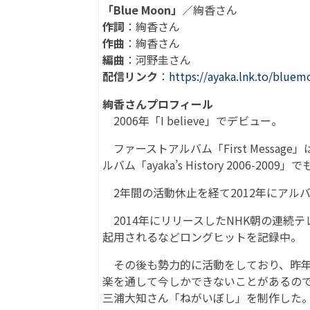
「Blue Moon」
／絢香さん
作詞
：絢香さん
作曲
：絢香さん
編曲
：河野圭さん
配信リンク
：
https://ayaka.lnk.to/blue
絢香さんプロフィール
2006年「I believe」でデビュー。
ファーストアルバム「First Messag
ルバム「ayaka’s History 2006-20
2年間の活動休止を経て2012年にアルバム「
2014年にリリースしたNHK朝の連続
起用されるなどロングヒットを記録中。
その後も勢力的に活動をしており、昨年
楽を通して今しかできないことがあるので
三浦大知さん「ねがいぼし」を制作した