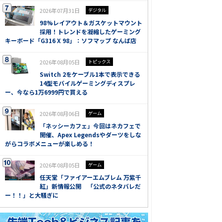
2026年07月31日
デジタル
98%レイアウト＆ガスケットマウント
採用！トレンドを凝縮したゲーミング
キーボード「G316 X 98」：ソフマップ なんば店
2026年08月05日
トピックス
Switch 2をケーブル1本で表示できる
14型モバイルゲーミングディスプレ
ー、今なら1万6999円で買える
2026年08月06日
ゲーム
「ネッシーカフェ」今回はネカフェで
開催、Apex Legendsやダーツをしな
がらコラボメニューが楽しめる！
2026年08月05日
ゲーム
任天堂「ファイアーエムブレム 万紫千
紅」新情報公開 「公式のネタバレだ
ー！！」と大騒ぎに