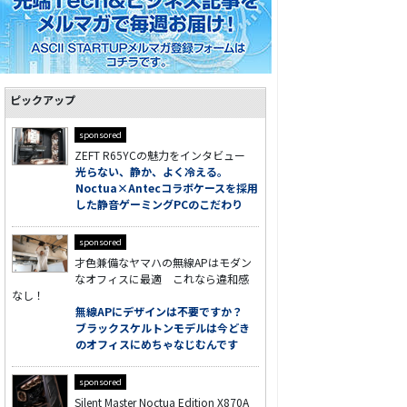
ピックアップ
sponsored
ZEFT R65YCの魅力をインタビュー
光らない、静か、よく冷える。
Noctua×Antecコラボケースを採用
した静音ゲーミングPCのこだわり
sponsored
才色兼備なヤマハの無線APはモダン
なオフィスに最適 これなら違和感
なし！
無線APにデザインは不要ですか？
ブラックスケルトンモデルは今どき
のオフィスにめちゃなじむんです
sponsored
Silent Master Noctua Edition X870A