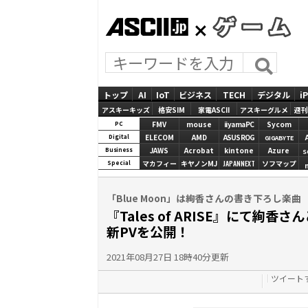
ASCII.jp
GAMES
トップ
AI
IoT
ビジネス
TECH
デジタル
i
アスキーキッズ
格安SIM
家電ASCII
アスキーグルメ
週刊
FMV
mouse
iiyamaPC
Sycom
PC
ELECOM
AMD
ASUS ROG
Digital
GIGABYTE
JAWS
Acrobat
kintone
Azure
Business
S
マカフィー
キヤノンMJ
JAPANNEXT
ソフマップ
Special
「Blue Moon」は絢香さんの書き下ろし楽曲
『Tales of ARISE』にて絢
新PVを公開！
2021年08月27日 18時40分更新
ツイート