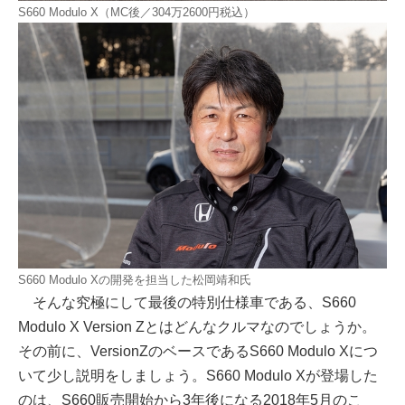
S660 Modulo X（MC後／304万2600円税込）
S660 Modulo Xの開発を担当した松岡靖和氏
そんな究極にして最後の特別仕様車である、S660
Modulo X Version Zとはどんなクルマなのでしょうか。
その前に、VersionZのベースであるS660 Modulo Xにつ
いて少し説明をしましょう。S660 Modulo Xが登場した
のは、S660販売開始から3年後になる2018年5月のこ