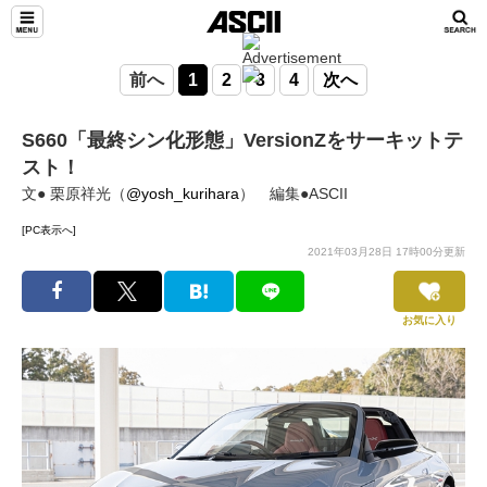
前へ
1
2
3
4
次へ
S660「最終シン化形態」VersionZをサーキットテ
スト！
文● 栗原祥光（
@yosh_kurihara
） 編集●ASCII
[PC表示へ]
2021年03月28日 17時00分更新
お気に入り