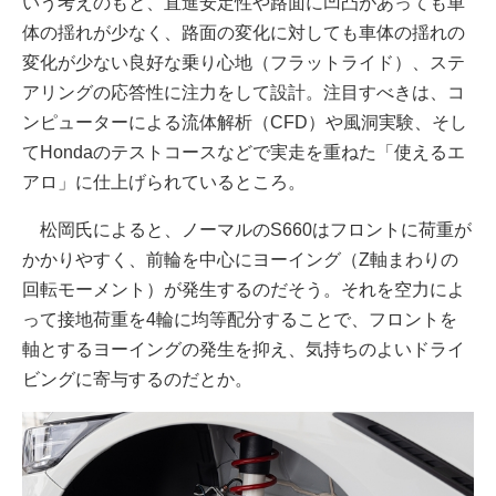
いう考えのもと、直進安定性や路面に凹凸があっても車
体の揺れが少なく、路面の変化に対しても車体の揺れの
変化が少ない良好な乗り心地（フラットライド）、ステ
アリングの応答性に注力をして設計。注目すべきは、コ
ンピューターによる流体解析（CFD）や風洞実験、そし
てHondaのテストコースなどで実走を重ねた「使えるエ
アロ」に仕上げられているところ。
松岡氏によると、ノーマルのS660はフロントに荷重が
かかりやすく、前輪を中心にヨーイング（Z軸まわりの
回転モーメント）が発生するのだそう。それを空力によ
って接地荷重を4輪に均等配分することで、フロントを
軸とするヨーイングの発生を抑え、気持ちのよいドライ
ビングに寄与するのだとか。