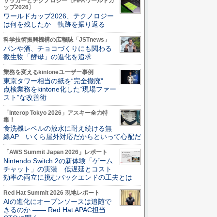
サッカーとテクノロジー〔FIFAワールドカ
ップ2026〕
ワールドカップ2026、テクノロジー
は何を残したか 軌跡を振り返る
科学技術振興機構の広報誌「JSTnews」
パンや酒、チョコづくりにも関わる
微生物「酵母」の進化を追求
業務を変えるkintoneユーザー事例
東京タワー相当の紙を“完全撤廃”
点検業務をkintone化した“現場ファー
スト”な改善術
「Interop Tokyo 2026」アスキー全力特
集！
食洗機レベルの放水に耐え続ける無
線AP いくら屋外対応だからといって心配だ
「AWS Summit Japan 2026」レポート
Nintendo Switch 2の新体験「ゲーム
チャット」の実装 低遅延とコスト
効率の両立に挑むバックエンドの工夫とは
Red Hat Summit 2026 現地レポート
AIの進化にオープンソースは追随で
きるのか ―― Red Hat APAC担当