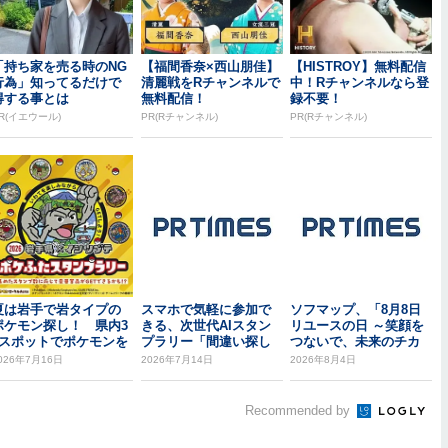
「持ち家を売る時のNG
【福間香奈×西山朋佳】
【HISTROY】無料配信
行為」知ってるだけで
清麗戦をRチャンネルで
中！Rチャンネルなら登
得する事とは
無料配信！
録不要！
R(イエウール)
PR(Rチャンネル)
PR(Rチャンネル)
夏は岩手で岩タイプの
スマホで気軽に参加で
ソフマップ、「8月8日
ポケモン探し！ 県内3
きる、次世代AIスタン
リユースの日 ～笑顔を
6スポットでポケモンを
プラリー「間違い探し
つないで、未来のチカ
見つけて豪華景品...
ラリー ～グッド＆...
ラに。～」へ初出...
026年7月16日
2026年7月14日
2026年8月4日
Recommended by