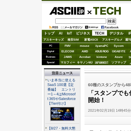
ASCII.jp
TECH
トップ
AI
IoT
ビジネス
TECH
デジタル
i
アスキーキッズ
格安SIM
家電ASCII
アスキーグルメ
週刊
FMV
mouse
iiyamaPC
Sycom
PC
ELECOM
AMD
ASUS ROG
Digital
GIGABYTE
JAWS
Acrobat
kintone
Azure
Business
S
JAPANNEXT
マカフィー
キヤノンMJ
ソフマップ
Special
注目ニュース
いま本当に使える
60種のスタンプから4
SaaS 100選【定
番編】 エントリ
「スタンプでも仕
ー1～4はMicrosof
開始！
t 365やSalesforce
【Tier付け】
2021年02月19日 14時45
【8/27・無料大懇