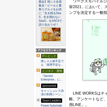
ワークスモバイルジャ
親会】情シス全員
集合！ビールと夏
挙2021」において、
祭りグルメをお供
ンプを決定する一般
に「生き残るSaa
S、生き残れない
SaaS」をASCIIで
語り合おうぜ！
アクセスランキン
ITトピック
グ
情シス人材不足で
も「採用予定な…
ビジネス・開発
「Gemini
Enterprise」に…
sponsored
キャッシュレス決
LINE WORKS
済の利用シーン…
帳、アンケートなど
Team Leaders
用LINE」。
Power Automate