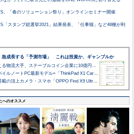
ORKS、「春のソリューション祭り」オンラインセミナー開催
ORKS「スタンプ総選挙2021」結果発表、「仕事猫」など48種が利
、急成長する「予測市場」 これは投資か、ギャンブルか
アマゾン配送を支える物流大手、ステーブルコイン企業に10億円投資のワケ
あこがれの旗艦モバイルノートPC最新モデル=「ThinkPad X1 Carbon Gen 14 Aura Edition」実機レビュー
ハッセルブラッド搭載の頂上カメラ・スマホ「OPPO Find X9 Ultra」実写レビュー=プロが本気で徹底撮影しました!!
たへのオススメ