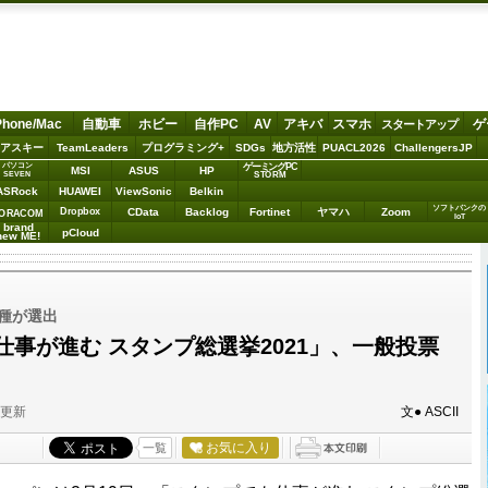
Phone/Mac
自動車
ホビー
自作PC
AV
アキバ
スマホ
ゲ
スタートアップ
アスキー
TeamLeaders
プログラミング+
SDGs
地方活性
PUACL2026
ChallengersJP
パソコン
ゲーミングPC
MSI
ASUS
HP
STORM
SEVEN
ASRock
HUAWEI
ViewSonic
Belkin
ソフトバンクの
Dropbox
CData
Backlog
Fortinet
ヤマハ
Zoom
ORACOM
IoT
brand
pCloud
new ME!
8種が選出
事が進む スタンプ総選挙2021」、一般投票
分更新
文● ASCII
お気に入り
一覧