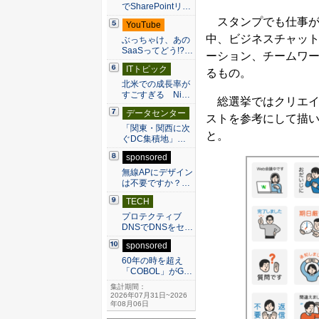
でSharePointリ…
スタンプでも仕事が進
YouTube
中、ビジネスチャッ
ぶっちゃけ、あの
SaaSってどう!?…
ーション、チームワー
ITトピック
るもの。
北米での成長率が
すごすぎる Ni…
総選挙ではクリエイ
データセンター
ストを参考にして描い
「関東・関西に次
と。
ぐDC集積地」…
sponsored
無線APにデザイン
は不要ですか？…
TECH
プロテクティブ
DNSでDNSをセ…
sponsored
60年の時を超え
「COBOL」がG…
集計期間：
2026年07月31日~2026
年08月06日