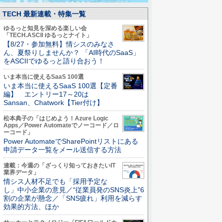
TECH 最新連載・特集一覧
ゆるっと知見を深める楽しい会
「TECH.ASCII ゆるっとナイト」
【8/27・参加無料】情シスのみなさ
ん、夏祭りしませんか？ 「AI時代のSaaS」
をASCIIでゆるっと語り合おう！
いま本当に使えるSaaS 100選
いま本当に使えるSaaS 100選【定番
編】 エントリー17～20は
Sansan、Chatwork【Tier付け】
松本典子の「はじめよう！Azure Logic
Apps／Power Automateでノーコード／ロ
ーコード」
Power AutomateでSharePointリストにある
申請データ一覧をメール送信する方法
連載：今週の「ざっくり知っておきたいIT
業界データ」
情シス人材不足でも「採用予定な
し」中小企業の意見／“従業員発のSNS炎上”6
割の企業が懸念／「SNS疲れ」利用を減らす
効果的方法、ほか