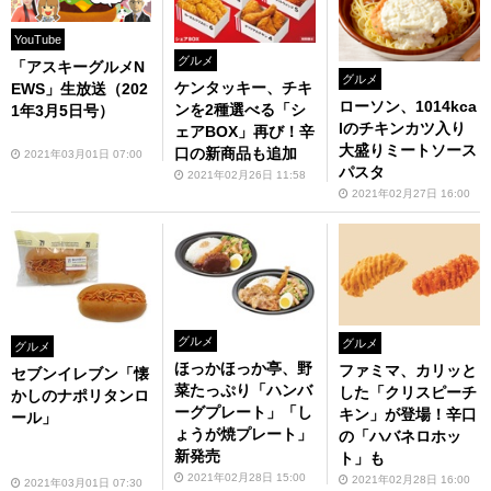
YouTube
グルメ
「アスキーグルメN
グルメ
ケンタッキー、チキ
EWS」生放送（202
ローソン、1014kca
ンを2種選べる「シ
1年3月5日号）
lのチキンカツ入り
ェアBOX」再び！辛
大盛りミートソース
口の新商品も追加
2021年03月01日 07:00
パスタ
2021年02月26日 11:58
2021年02月27日 16:00
グルメ
グルメ
グルメ
ほっかほっか亭、野
ファミマ、カリッと
セブンイレブン「懐
菜たっぷり「ハンバ
した「クリスピーチ
かしのナポリタンロ
ーグプレート」「し
キン」が登場！辛口
ール」
ょうが焼プレート」
の「ハバネロホッ
新発売
ト」も
2021年02月28日 15:00
2021年02月28日 16:00
2021年03月01日 07:30