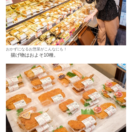
おかずになるお惣菜がこんなにも！
揚げ物はおよそ10種。