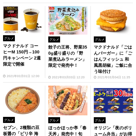
グルメ
グルメ
グルメ
マクドナルド コー
餃子の王将、野菜35
マクドナルド「ごは
ヒーM 150円→100
0g盛り盛りの「野
んバーガー」に「ご
円キャンペーン 2週
菜煮込みラーメン」
はんフィッシュ 和
限定で開催
限定で発売中！
風黒胡椒」ご飯に合
う味付け
2021年03月01日 12:00
2021年03月03日 12:20
2021年03月04日 11:35
グルメ
グルメ
グルメ
セブン、2種類の豆
オリジン「夜のボリ
ほっかほっか亭「春
板醤の「ピリ辛 海
ューム弁当」がお得
天丼」発売中！旬