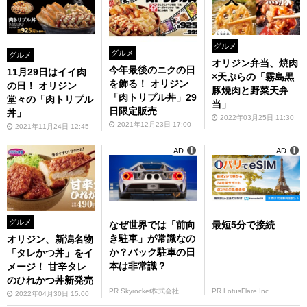
グルメ
グルメ
グルメ
オリジン弁当、焼肉
今年最後のニクの日
11月29日はイイ肉
×天ぷらの「霧島黒
を飾る！ オリジン
の日！ オリジン
豚焼肉と野菜天弁
「肉トリプル丼」29
堂々の「肉トリプル
当」
日限定販売
丼」
2022年03月25日 11:30
2021年12月23日 17:00
2021年11月24日 12:45
AD
AD
グルメ
なぜ世界では「前向
最短5分で接続
き駐車」が常識なの
オリジン、新潟名物
か？バック駐車の日
「タレかつ丼」をイ
本は非常識？
メージ！ 甘辛タレ
のひれかつ丼新発売
PR Skyrocket株式会社
PR LotusFlare Inc
2022年04月30日 15:00