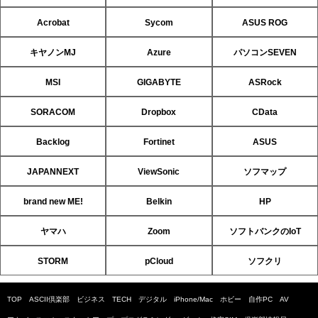
Acrobat
Sycom
ASUS ROG
キヤノンMJ
Azure
パソコンSEVEN
MSI
GIGABYTE
ASRock
SORACOM
Dropbox
CData
Backlog
Fortinet
ASUS
JAPANNEXT
ViewSonic
ソフマップ
brand new ME!
Belkin
HP
ヤマハ
Zoom
ソフトバンクのIoT
STORM
pCloud
ソフクリ
TOP
ASCII倶楽部
ビジネス
TECH
デジタル
iPhone/Mac
ホビー
自作PC
AV