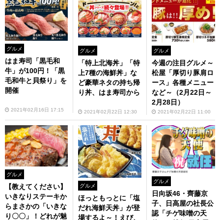
グルメ
グルメ
グルメ
はま寿司「黒毛和
「特上北海丼」「特
今週の注目グルメ～
牛」が100円！「黒
上7種の海鮮丼」な
松屋「厚切り豚肩ロ
毛和牛と貝祭り」を
ど豪華ネタの持ち帰
ース」各種メニュー
開催
り丼、はま寿司から
など～（2月22日～
2月28日）
2021年02月16日 17:15
2021年02月22日 12:30
2021年02月22日 11:00
グルメ
グルメ
グルメ
【教えてください】
日向坂46・齊藤京
いきなりステーキか
ほっともっとに「塩
子、日高屋の社長公
らまさかの「いきな
だれ海鮮天丼」が登
認「チゲ味噌の天
り〇〇」！どれが魅
場するよ～！えび、