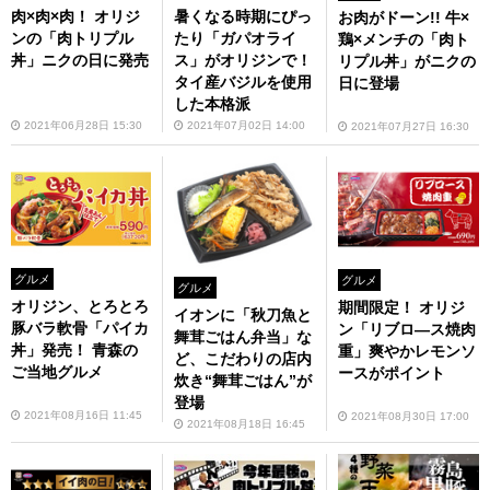
肉×肉×肉！ オリジ
暑くなる時期にぴっ
お肉がドーン!! 牛×
ンの「肉トリプル
たり「ガパオライ
鶏×メンチの「肉ト
丼」ニクの日に発売
ス」がオリジンで！
リプル丼」がニクの
タイ産バジルを使用
日に登場
した本格派
2021年06月28日 15:30
2021年07月02日 14:00
2021年07月27日 16:30
グルメ
グルメ
グルメ
オリジン、とろとろ
期間限定！ オリジ
イオンに「秋刀魚と
豚バラ軟骨「パイカ
ン「リブロ―ス焼肉
舞茸ごはん弁当」な
丼」発売！ 青森の
重」爽やかレモンソ
ど、こだわりの店内
ご当地グルメ
ースがポイント
炊き“舞茸ごはん”が
登場
2021年08月16日 11:45
2021年08月30日 17:00
2021年08月18日 16:45