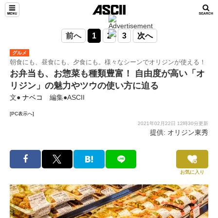
前へ
1
2
3
次へ
グルメ
朝食にも、昼食にも、夕食にも。様々なシーンでオリジンが使える！
お弁当も、お惣菜も種類豊富！ 自由度が高い「オ
リジン」の魅力やツウの使い方に迫る
文●
ナベコ
編集●ASCII
[PC表示へ]
2021年02月22日 12時30分更新
提供: オリジン東秀
お気に入り