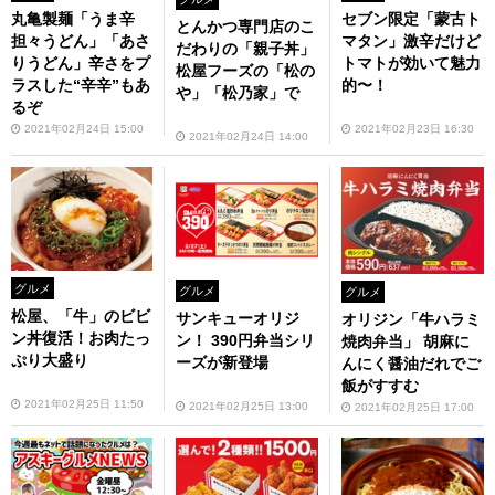
丸亀製麺「うま辛
セブン限定「蒙古ト
とんかつ専門店のこ
担々うどん」「あさ
マタン」激辛だけど
だわりの「親子丼」
りうどん」辛さをプ
トマトが効いて魅力
松屋フーズの「松の
ラスした“辛辛”もあ
的〜！
や」「松乃家」で
るぞ
2021年02月24日 15:00
2021年02月23日 16:30
2021年02月24日 14:00
グルメ
グルメ
グルメ
松屋、「牛」のビビ
サンキューオリジ
オリジン「牛ハラミ
ン丼復活！お肉たっ
ン！ 390円弁当シリ
焼肉弁当」 胡麻に
ぷり大盛り
ーズが新登場
んにく醤油だれでご
飯がすすむ
2021年02月25日 11:50
2021年02月25日 13:00
2021年02月25日 17:00