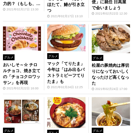
使」に就任 日高屋
力的？（もしも、の
ほたて、鰆が引き立
で会いましょう
話）
2021年02月17日 13:30
つ
2021年02月22日 12:30
2021年02月17日 13:10
グルメ
グルメ
グルメ
マック「てりたま」
おいしそ～☆ チロ
松屋の豚焼肉は厚切
今年は「はみ出るパ
ルチョコ、焼き立て
りになっておいしく
ストラミビーフてり
の「チョコクロワッ
なったけど高くなっ
たま」も
サン」を再現
た
2021年02月24日 12:25
2021年02月22日 16:00
2021年02月24日 17:00
グルメ
グルメ
グルメ