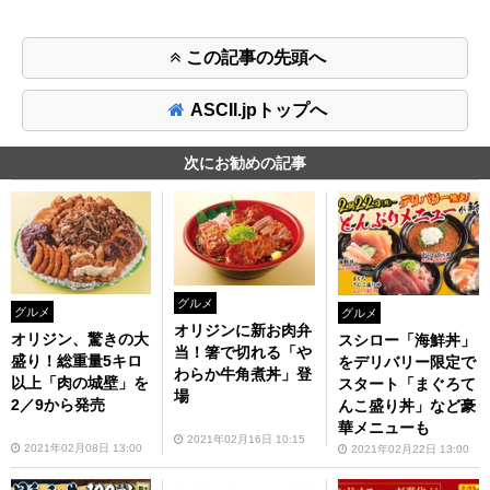
この記事の先頭へ
ASCII.jpトップへ
次にお勧めの記事
グルメ
グルメ
グルメ
オリジンに新お肉弁
オリジン、驚きの大
スシロー「海鮮丼」
当！箸で切れる「や
盛り！総重量5キロ
をデリバリー限定で
わらか牛角煮丼」登
以上「肉の城壁」を
スタート「まぐろて
場
2／9から発売
んこ盛り丼」など豪
華メニューも
2021年02月16日 10:15
2021年02月08日 13:00
2021年02月22日 13:00