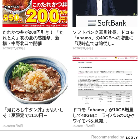
たれかつ丼が200円引き！ 「た
ソフトバンク宮川社長、ドコモ
れとん」初の夏の感謝祭、新
「ahamo」の40GBへの増量に
橋・中野北口で開催
「現時点では追従し...
2026年7月30日
2026年8月4日
「鬼おろし牛タン丼」がおいし
ドコモ「ahamo」が10GB増量
そ！夏限定で1110円～
して40GBに ライバルのUQや
ワイモバを意識...
2026年8月5日
2026年7月29日
Recommended by