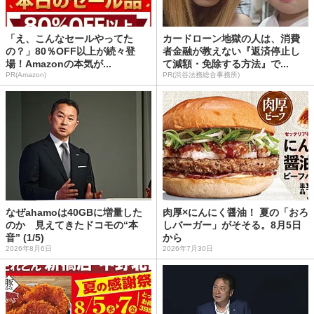
「え、こんなセールやってた
カードローン地獄の人は、消費
の？」80％OFF以上が続々登
者金融が教えない『返済停止し
場！Amazonの本気が...
て減額・免除する方法』で...
PR(Amazon)
PR(渋谷法務総合事務所)
なぜahamoは40GBに増量した
肉厚×にんにく醤油！ 夏の「おろ
のか 見えてきたドコモの“本
しバーガー」がそそる。8月5日
音” (1/5)
から
2026年8月6日
2026年7月30日