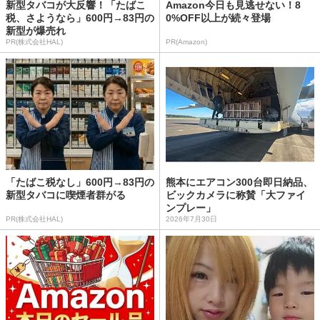
新型タバコが大反響！「たばこ
Amazon今日も見逃せない！8
税、さようなら」600円→83円の
0%OFF以上が続々登場
新型が爆売れ
PR(株式会社HAL)
PR(Amazon)
「たばこ税なし」600円→83円の
熊本にエアコン300台即日納品、
新型タバコに喫煙者群がる
ビックカメラに称賛「大ファイ
ンプレー」
PR(株式会社HAL)
2026年7月30日