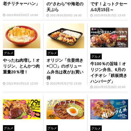
老チリチャーハン」
です！よっトクセー
の“さわら”や海老の
ル3月15日～
天ぷら
2021年03月05日 10:00
2021年03月15日 12:45
2021年03月05日 16:30
グルメ
グルメ
グルメ
やったね肉増し！オ
オリジン「生姜焼き
牛100％の旨味！オ
リジン、とんかつ肉
×〇〇」のボリュー
リジン弁当、6月の
重量20％増！
ム弁当は夜がお買い
イチオシ「鉄板焼き
得
ハンバーグ」
2021年04月01日 12:00
2021年05月17日 13:00
2021年05月28日 16:40
グルメ
グルメ
グルメ