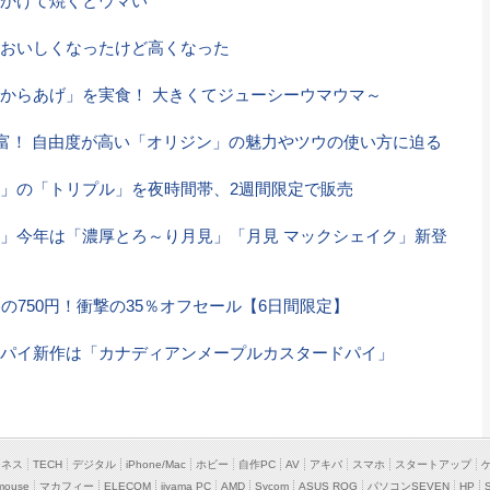
かけて焼くとウマい
おいしくなったけど高くなった
からあげ」を実食！ 大きくてジューシーウマウマ～
富！ 自由度が高い「オリジン」の魅力やツウの使い方に迫る
」の「トリプル」を夜時間帯、2週間限定で販売
」今年は「濃厚とろ～り月見」「月見 マックシェイク」新登
の750円！衝撃の35％オフセール【6日間限定】
パイ新作は「カナディアンメープルカスタードパイ」
ジネス
TECH
デジタル
iPhone/Mac
ホビー
自作PC
AV
アキバ
スマホ
スタートアップ
mouse
マカフィー
ELECOM
iiyama PC
AMD
Sycom
ASUS ROG
パソコンSEVEN
HP