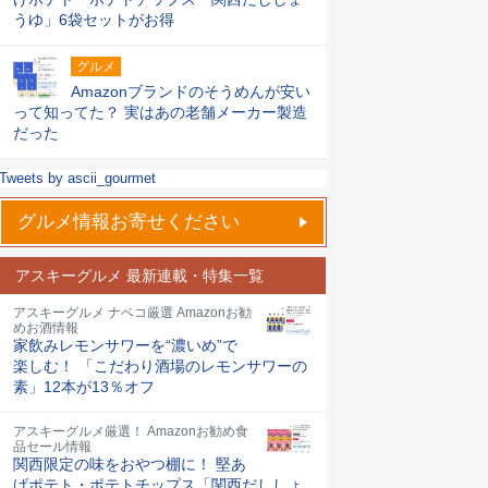
うゆ」6袋セットがお得
グルメ
Amazonブランドのそうめんが安い
って知ってた？ 実はあの老舗メーカー製造
だった
Tweets by ascii_gourmet
グルメ情報お寄せください
アスキーグルメ 最新連載・特集一覧
アスキーグルメ ナベコ厳選 Amazonお勧
めお酒情報
家飲みレモンサワーを“濃いめ”で
楽しむ！ 「こだわり酒場のレモンサワーの
素」12本が13％オフ
アスキーグルメ厳選！ Amazonお勧め食
品セール情報
関西限定の味をおやつ棚に！ 堅あ
げポテト・ポテトチップス「関西だししょ