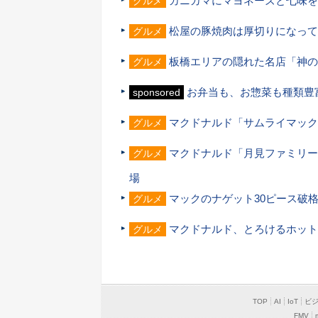
カニカマにマヨネーズと七味を
グルメ
松屋の豚焼肉は厚切りになって
グルメ
板橋エリアの隠れた名店「神の
グルメ
お弁当も、お惣菜も種類豊
sponsored
マクドナルド「サムライマック
グルメ
マクドナルド「月見ファミリー
グルメ
場
マックのナゲット30ピース破格
グルメ
マクドナルド、とろけるホット
グルメ
TOP
AI
IoT
ビ
FMV