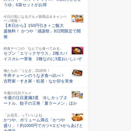
うゆ」6袋セットがお得
今日の気になるグルメ新商品＆キャンペ
ーン情報！
【本日から】150円引き＋ご飯大
盛無料！ かつや「感謝祭」8日間限定で開
催
肉食ナベコの「なんでも食べてみる」
セブン「エリックサウス」2種スパ
イスカレー実食 2種なのに3度おいしいぞ
俺たちの「うなぎ」2026年！
牛丼チェーンのうなぎ食べ比べ！
吉野家・すき家・松屋・なか卯を実食
今週の注目グルメ
今週の注目夏麺3選 冷しカップヌ
ードル、餃子の王将「夏ラーメン」ほか
「お花見」っていいよね
かつや、ボリューム満点「かつや
盛り」！約1000円でカツ×エビ×からあげと
大満足