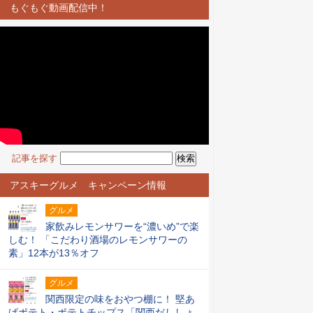
もぐもぐ動画配信中！
記事を探す
アスキーグルメ キャンペーン情報
グルメ
家飲みレモンサワーを“濃いめ”で楽
しむ！ 「こだわり酒場のレモンサワーの
素」12本が13％オフ
グルメ
関西限定の味をおやつ棚に！ 堅あ
げポテト・ポテトチップス「関西だししょ