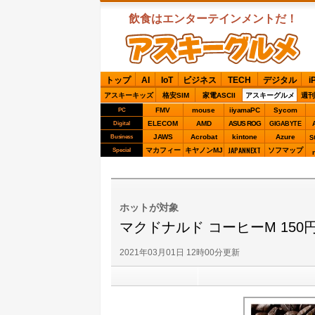
飲食はエンターテインメントだ！
ASCIIグルメ
トップ
AI
IoT
ビジネス
TECH
デジタル
i
アスキーキッズ
格安SIM
家電ASCII
アスキーグルメ
週刊
FMV
mouse
iiyamaPC
Sycom
PC
ELECOM
AMD
ASUS ROG
Digital
GIGABYTE
JAWS
Acrobat
kintone
Azure
Business
S
JAPANNEXT
マカフィー
キヤノンMJ
ソフマップ
Special
ホットが対象
マクドナルド コーヒーM 150
2021年03月01日 12時00分更新