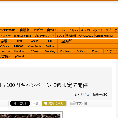
Phone/Mac
自動車
ホビー
自作PC
AV
アキバ
スマホ
ゲ
スタートアップ
アスキー
TeamLeaders
プログラミング+
SDGs
地方活性
PUACL2026
ChallengersJP
パソコン
ゲーミングPC
MSI
ASUS
HP
STORM
SEVEN
ASRock
HUAWEI
ViewSonic
Belkin
ソフトバンクの
Dropbox
CData
Backlog
Fortinet
ヤマハ
Zoom
ORACOM
IoT
brand
pCloud
new ME!
円→100円キャンペーン 2週限定で開催
文●
ナベコ
編集●ASCII
お気に入り
一覧