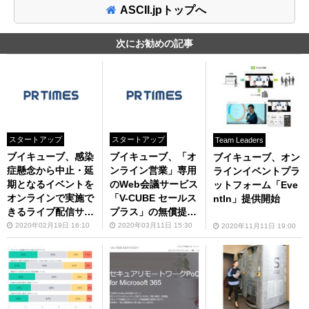
ASCII.jpトップへ
次にお勧めの記事
スタートアップ
スタートアップ
Team Leaders
ブイキューブ、感染
ブイキューブ、「オ
ブイキューブ、オン
症懸念から中止・延
ンライン営業」専用
ラインイベントプラ
期となるイベントを
のWeb会議サービス
ットフォーム「Eve
オンラインで実施で
「V-CUBE セールス
ntIn」提供開始
きるライブ配信サー
プラス」の無償提供
ビスをECPサービス
を開始
2020年02月19日 16:10
2020年03月11日 15:30
2020年11月11日 19:00
として強化