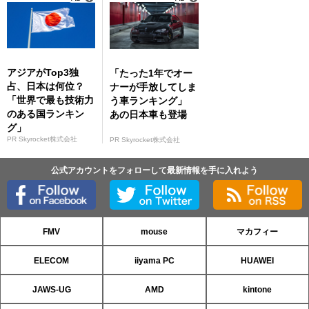
アジアがTop3独
「たった1年でオー
占、日本は何位？
ナーが手放してしま
「世界で最も技術力
う車ランキング」
のある国ランキン
あの日本車も登場
グ」
PR Skyrocket株式会社
PR Skyrocket株式会社
公式アカウントをフォローして最新情報を手に入れよう
FMV
mouse
マカフィー
ELECOM
iiyama PC
HUAWEI
JAWS-UG
AMD
kintone