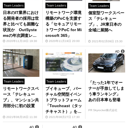
Team Leaders
Team Leaders
Team Leaders
日本のIT業界におけ
リモートワーク環境
個室型ワークスペー
る開発者の採用は世
構築のPoCを支援す
ス「テレキュー
界と比べても困難な
る「セキュアリモー
ブ」、JR東日本の
状況か OutSyste
トワークPoC for Mi
全域に展開へ
msの年次調査レポ
crosoft 365」
ート
2020年11月19日 19:30
2020年11月19日 20:00
2021年02月09日 15:30
AD
Team Leaders
Team Leaders
「たった1年でオー
ナーが手放してしま
リモートワークスペ
ブイキューブ、バー
う車ランキング」
ース「テレキュー
チャル空間型イベン
あの日本車も登場
ブ」、マンション共
トプラットフォーム
用部分に初の設置
「Touchcast（タッ
PR Skyrocket株式会社
チキャスト）」を提
供開始
2021年06月16日 11:30
2021年08月27日 17:30
AD
AD