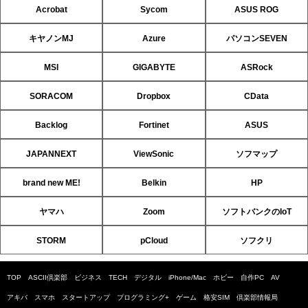
Acrobat
Sycom
ASUS ROG
キヤノンMJ
Azure
パソコンSEVEN
MSI
GIGABYTE
ASRock
SORACOM
Dropbox
CData
Backlog
Fortinet
ASUS
JAPANNEXT
ViewSonic
ソフマップ
brand new ME!
Belkin
HP
ヤマハ
Zoom
ソフトバンクのIoT
STORM
pCloud
ソフクリ
TOP
ASCII倶楽部
ビジネス
TECH
デジタル
iPhone/Mac
ホビー
自作PC
AV
アキバ
スマホ
スタートアップ
プログラミング+
ゲーム
格安SIM
倶楽部情報局