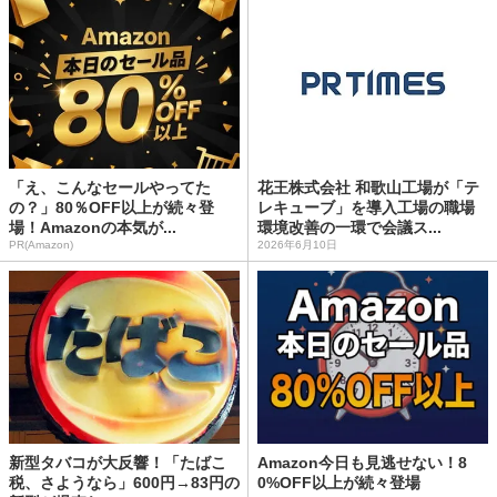
「え、こんなセールやってた
花王株式会社 和歌山工場が「テ
の？」80％OFF以上が続々登
レキューブ」を導入工場の職場
場！Amazonの本気が...
環境改善の一環で会議ス...
PR(Amazon)
2026年6月10日
新型タバコが大反響！「たばこ
Amazon今日も見逃せない！8
税、さようなら」600円→83円の
0%OFF以上が続々登場