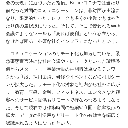
会の実現」に近づいたと指摘。Beforeコロナでは当たり
前だった対面のコミュニケーションは、非対面が主流に
なり、限定的だったテレワークも多くの企業でもはや当
たり前の選択肢になった。そして、そこで使われるWeb
会議のようなツールも「あれば便利」という存在から、
なければ困る「必須な社会インフラ」になったという。
コミュニケーションのリモート化も加速している。緊
急事態宣言時には社内会議やテレワークといった環境整
備からスタートし、事業活動の再開時は単なるテレワー
クから商談、採用面談、研修やイベントなどに利用シー
ンが拡大した。リモート化の対象も社内から社外に広が
り、教育、医療、金融、フィットネス、エンタメなど顧
客へのサービス提供もリモートで行なわれるようになっ
た。そして現在では移動時間の短縮や商圏・顧客接点の
拡大、データの利活用などリモート化の有効性を幅広く
認識されるようになったという。