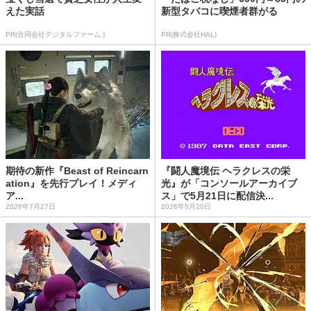
えた実話
新型タバコに喫煙者群がる
PR(合同会社デジタルファーム )
PR(株式会社HAL)
期待の新作『Beast of Reincarn
『闘人魔境伝 ヘラクレスの栄
ation』を先行プレイ！メディ
光』が「コンソールアーカイブ
ア...
ス」で5月21日に配信決...
2026年7月27日
2026年5月20日