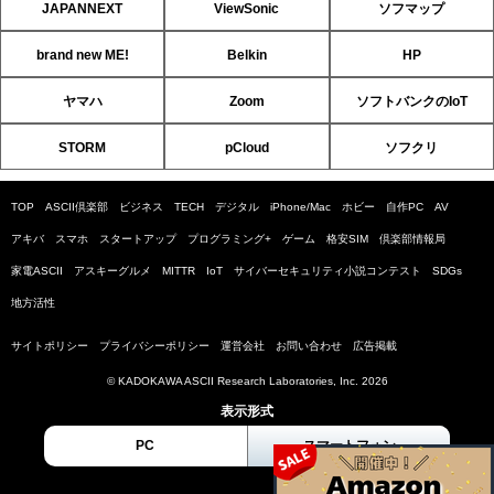
JAPANNEXT
ViewSonic
ソフマップ
brand new ME!
Belkin
HP
ヤマハ
Zoom
ソフトバンクのIoT
STORM
pCloud
ソフクリ
TOP
ASCII倶楽部
ビジネス
TECH
デジタル
iPhone/Mac
ホビー
自作PC
AV
アキバ
スマホ
スタートアップ
プログラミング+
ゲーム
格安SIM
倶楽部情報局
家電ASCII
アスキーグルメ
MITTR
IoT
サイバーセキュリティ小説コンテスト
SDGs
地方活性
サイトポリシー
プライバシーポリシー
運営会社
お問い合わせ
広告掲載
© KADOKAWA ASCII Research Laboratories, Inc. 2026
表示形式
PC
スマートフォン