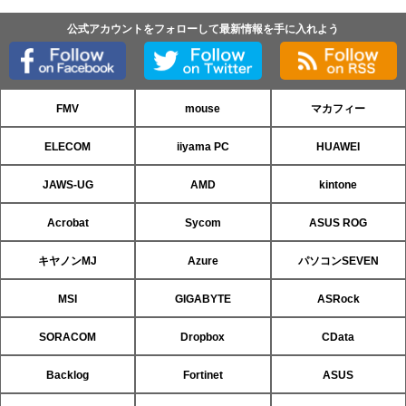
公式アカウントをフォローして最新情報を手に入れよう
FMV
mouse
マカフィー
ELECOM
iiyama PC
HUAWEI
JAWS-UG
AMD
kintone
Acrobat
Sycom
ASUS ROG
キヤノンMJ
Azure
パソコンSEVEN
MSI
GIGABYTE
ASRock
SORACOM
Dropbox
CData
Backlog
Fortinet
ASUS