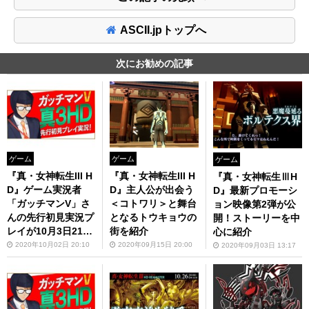
ASCII.jpトップへ
次にお勧めの記事
ゲーム
ゲーム
ゲーム
『真・女神転生III H
『真・女神転生III H
『真・女神転生ⅢH
D』ゲーム実況者
D』主人公が出会う
D』最新プロモーシ
「ガッチマンV」さ
＜コトワリ＞と舞台
ョン映像第2弾が公
んの先行初見実況プ
となるトウキョウの
開！ストーリーを中
レイが10月3日21時
街を紹介
心に紹介
より配信！
2020年10月02日 20:10
2020年09月15日 20:00
2020年09月03日 13:17