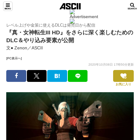
レベル上げや金策に使えるDLCは発売日から配信
『真・女神転生III HD』をさらに深く楽しむための
DLC＆やり込み要素が公開
文● Zenon／ASCII
[PC表示へ]
2020年10月08日 17時50分更新
お気に入り