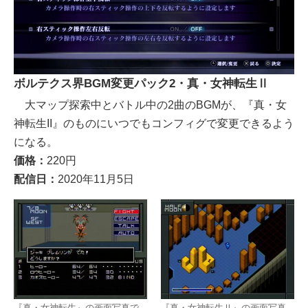
ボルテクス界BGM変更パック2・真・女神転生Ⅱ
大マップ探索中とバトル中の2曲のBGMが、『真・女
神転生II』のものにいつでもコンフィグで変更できるよう
になる。
価格：
220円
配信日：
2020年11月5日
『真・女神転生』の画面写真で
『真・女神転生Ⅱ』の画面写真