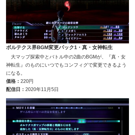
ボルテクス界BGM変更パック1・真・女神転生
大マップ探索中とバトル中の2曲のBGMが、『真・女
神転生』のものにいつでもコンフィグで変更できるよう
になる。
価格：
220円
配信日：
2020年11月5日