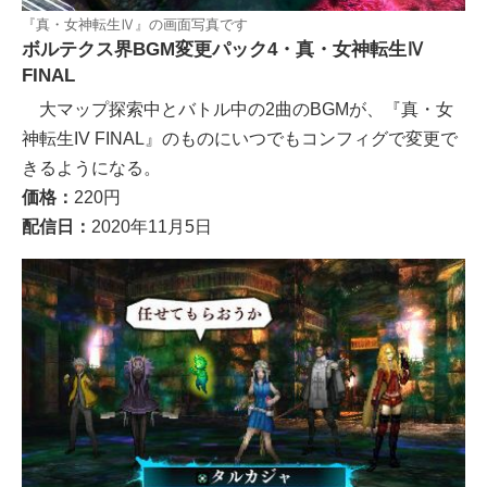
『真・女神転生Ⅳ』の画面写真です
ボルテクス界BGM変更パック4・真・女神転生Ⅳ
FINAL
大マップ探索中とバトル中の2曲のBGMが、『真・女
神転生IV FINAL』のものにいつでもコンフィグで変更で
きるようになる。
価格：
220円
配信日：
2020年11月5日