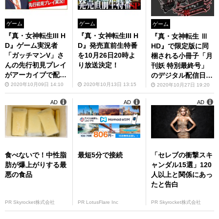
ゲーム
ゲーム
ゲーム
『真・女神転生III H
『真・女神転生III H
『真・女神転生 Ⅲ
D』ゲーム実況者
D』発売直前生特番
HD』で限定版に同
「ガッチマンV」さ
を10月26日20時よ
梱される小冊子「月
んの先行初見プレイ
り放送決定！
刊妖 特別最終号」
がアーカイブで配信
のデジタル配信日が
中
決定！
2020年10月09日 14:10
2020年10月13日 13:15
2020年10月27日 19:20
AD
AD
AD
食べないで！中性脂
最短5分で接続
「セレブの衝撃スキ
肪が爆上がりする最
ャンダル15選」120
悪の食品
人以上と関係にあっ
たと告白
PR Skyrocket株式会社
PR LotusFlare Inc
PR Skyrocket株式会社