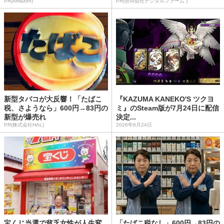
PR(Amazon)
PR(合同会社デジタルファーム )
新型タバコが大反響！「たばこ
『KAZUMA KANEKO'S ツクヨ
税、さようなら」600円→83円の
ミ』のSteam版が7月24日に配信
新型が爆売れ
決定...
PR(株式会社HAL)
2026年6月24日
宝くじ当選で貧乏女性が人生変
「たばこ税なし」600円→83円の