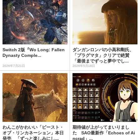
Switch 2版『Wo Long: Fallen
ダンガンロンパの小高和剛氏、
Dynasty Comple...
「プラグマタ」クリアで絶賛
「最後までずっと夢中でし...
2026年7月21日
2026年5月18日
わんこがかわいい「ビースト・
期待値が上がってまいりまし
オブ・リンカネーション」本日
た SAO最新作「Echoes of Ai
発売 「ずっと楽しみにし...
ncrad」...