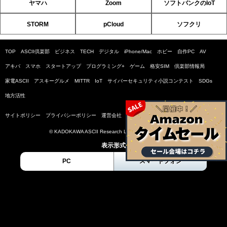
ヤマハ
Zoom
ソフトバンクのIoT
STORM
pCloud
ソフクリ
TOP
ASCII倶楽部
ビジネス
TECH
デジタル
iPhone/Mac
ホビー
自作PC
AV
アキバ
スマホ
スタートアップ
プログラミング+
ゲーム
格安SIM
倶楽部情報局
家電ASCII
アスキーグルメ
MITTR
IoT
サイバーセキュリティ小説コンテスト
SDGs
地方活性
サイトポリシー
プライバシーポリシー
運営会社
お問い合わせ
広告掲載
© KADOKAWA ASCII Research Laboratories, Inc. 2026
表示形式
PC
スマートフォン