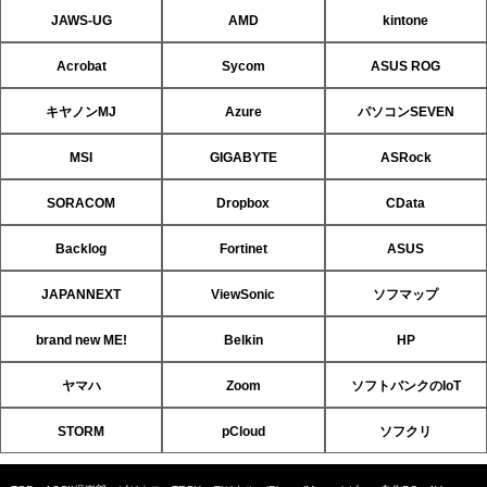
JAWS-UG
AMD
kintone
Acrobat
Sycom
ASUS ROG
キヤノンMJ
Azure
パソコンSEVEN
MSI
GIGABYTE
ASRock
SORACOM
Dropbox
CData
Backlog
Fortinet
ASUS
JAPANNEXT
ViewSonic
ソフマップ
brand new ME!
Belkin
HP
ヤマハ
Zoom
ソフトバンクのIoT
STORM
pCloud
ソフクリ