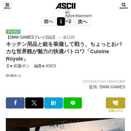
前へ
1
2
次へ
デジタル
【DMM GAMESプレイ日記】
― 第11回
キッチン用品と銃を装備して戦う、ちょっとおバ
カな世界観が魅力の快適バトロワ「Cuisine
Royale」
文● 佐藤ポン 編集● ASCII
[PC表示へ]
2020年08月19日 18時00分更新
提供: DMM GAMES
お気に入り