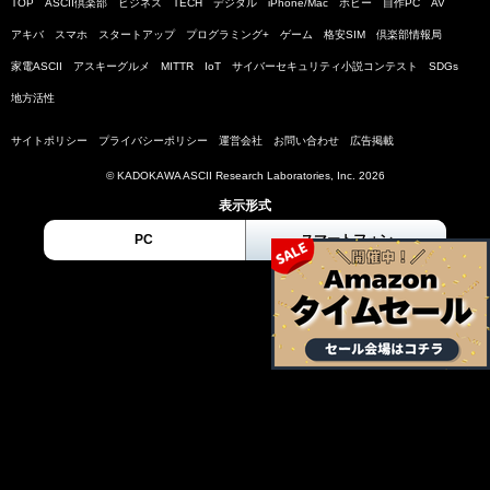
TOP
ASCII倶楽部
ビジネス
TECH
デジタル
iPhone/Mac
ホビー
自作PC
AV
アキバ
スマホ
スタートアップ
プログラミング+
ゲーム
格安SIM
倶楽部情報局
家電ASCII
アスキーグルメ
MITTR
IoT
サイバーセキュリティ小説コンテスト
SDGs
地方活性
サイトポリシー
プライバシーポリシー
運営会社
お問い合わせ
広告掲載
© KADOKAWA ASCII Research Laboratories, Inc. 2026
表示形式
PC
スマートフォン