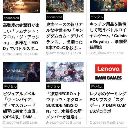
デジタル
sponsored
sponsored
キッチン用品を装備
史実ベースの超リア
高難度の銃撃戦が楽
して戦うバトルロイ
ルな中世RPG「キン
しい「レムナント：
ヤルゲーム「Cuisin
グダムカム・デリバ
フロム・ジ・アッシ
e Royale」、事前登
ランス」、出揃った
ュ」、多様な「MO
録開始
5本のDLCをおさら
D」でバトルスタイ
い！
2020年07月21日 17:30
2020年08月17日 11:00
ルを彩ろう
2020年08月07日 11:00
デジタル
デジタル
デジタル
ビジュアルノベル
「凍京NECRO＜ト
レノボのゲーミング
「ヴァンパイア:
ウキョウ・ネクロ＞
PCサブスク「スグ
ザ・マスカレード
SUICIDE MISSIO
ゲー」とDMM GAM
紐育に巣食う血盟」
N」で、水着姿の新
ESがコラボ
のPS4版、DMM GA
メンバーが登場する
ME PLAYER版が予
新イベント開催
2020年08月20日 17:00
2020年08月20日 17:00
2020年08月20日 17:00
約開始