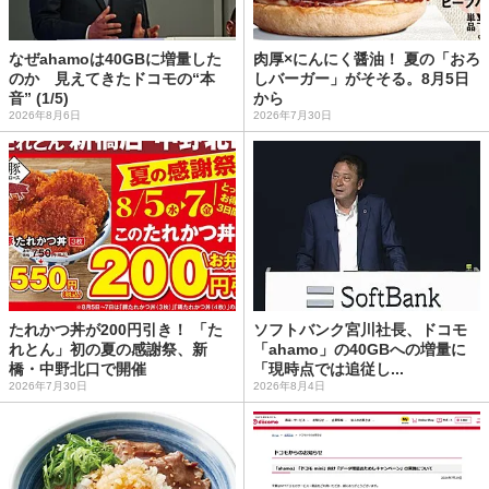
なぜahamoは40GBに増量した
肉厚×にんにく醤油！ 夏の「おろ
のか 見えてきたドコモの“本
しバーガー」がそそる。8月5日
音” (1/5)
から
2026年8月6日
2026年7月30日
たれかつ丼が200円引き！ 「た
ソフトバンク宮川社長、ドコモ
れとん」初の夏の感謝祭、新
「ahamo」の40GBへの増量に
橋・中野北口で開催
「現時点では追従し...
2026年7月30日
2026年8月4日