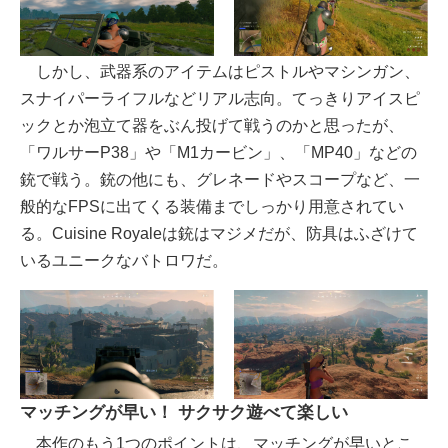
しかし、武器系のアイテムはピストルやマシンガン、
スナイパーライフルなどリアル志向。てっきりアイスピ
ックとか泡立て器をぶん投げて戦うのかと思ったが、
「ワルサーP38」や「M1カービン」、「MP40」などの
銃で戦う。銃の他にも、グレネードやスコープなど、一
般的なFPSに出てくる装備までしっかり用意されてい
る。Cuisine Royaleは銃はマジメだが、防具はふざけて
いるユニークなバトロワだ。
マッチングが早い！ サクサク遊べて楽しい
本作のもう1つのポイントは、マッチングが早いとこ