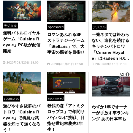
デジタル
デジタル
sponsored
無料バトルロイヤル
一発ネタでは終わら
ロマンあふれるSF
ゲーム「Cuisine R
ない、進化を続ける
ストラテジーゲーム
oyale」PC版が配信
キッチンバトロワ
「Stellaris」で、大
開始
「Cuisine Royal
宇宙の覇者を目指せ
e」はRadeon RX 5
2020年08月20日 18:00
500 XTで快適に動
2020年09月16日 11:00
2020年08月31日 15:50
くか？
AD
sponsored
sponsored
殺伐の森「アトミク
遊びやすさ抜群のバ
わずか1年でオーナ
ロップス」で年間サ
トロワ「Cuisine R
ーが手放す車ランキ
バイバルに挑戦、目
oyale」で得意な武
ング あの日本車も
指せ世紀末農夫2年
器を知って強くなろ
生！
う！