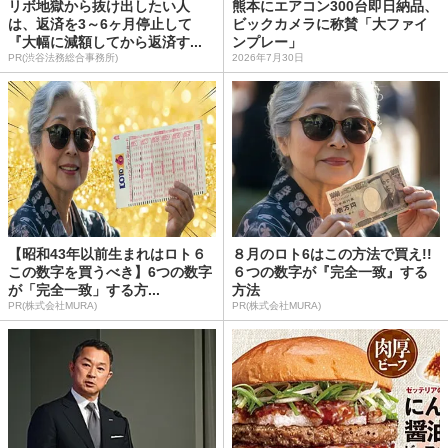
リボ地獄から抜け出したい人
熊本にエアコン300台即日納品、
は、返済を3～6ヶ月停止して
ビックカメラに称賛「大ファイ
『大幅に減額してから返済す...
ンプレー」
PR(渋谷法務総合事務所)
2026年7月30日
【昭和43年以前生まれはロト６
８月のロト6はこの方法で買え!!
この数字を買うべき】6つの数字
６つの数字が『完全一致』する
が「完全一致」する方...
方法
PR(株式会社MURA)
PR(株式会社MURA)