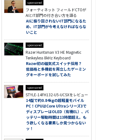
sponsored
フォーティネット フィールドCTOが
AIとIT部門の付き合い方を語る
AIに振り回されないIT部門になるた
め、IT部門が今考えなければならな
いこと
sponsored
Razer Huntsman V3 HE Magnetic
Tenkeyless 8kHz Keyboard
Razer初の磁気式スイッチ採用？
低価格と多機能を両立したゲーミン
グキーボードを試してみた
sponsored
STYLE-14FH132-U5-UCSXをレビュー
14型で約0.84kgの超軽量モバイル
PC！CPUはCore Ultraシリーズ3で
ディスプレーはOLED（有機EL）、バ
ッテリー駆動時間は13時間超え。も
う欲しくなる要素しか見つからない
ッ！