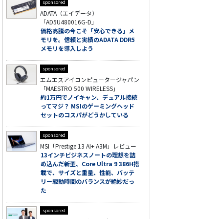
sponsored
ADATA（エイデータ）
「AD5U480016G-D」
価格高騰の今こそ「安心できる」メ
モリを。信頼と実績のADATA DDR5
メモリを導入しよう
sponsored
エムエスアイコンピュータージャパン
「MAESTRO 500 WIRELESS」
約1万円でノイキャン、デュアル接続
ってマジ？ MSIのゲーミングヘッド
セットのコスパがどうかしている
sponsored
MSI「Prestige 13 AI+ A3M」レビュー
13インチビジネスノートの理想を詰
め込んだ新型、Core Ultra 9 386H搭
載で、サイズと重量、性能、バッテ
リー駆動時間のバランスが絶妙だっ
た
sponsored