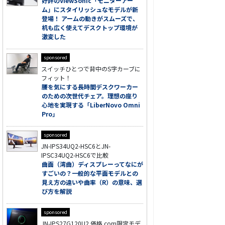
好評のViewSonic「モニターアー
ム」にスタイリッシュなモデルが新
登場！ アームの動きがスムーズで、
机も広く使えてデスクトップ環境が
激変した
sponsored
スイッチひとつで背中のS字カーブに
フィット！
腰を気にする長時間デスクワーカー
のための次世代チェア。理想の座り
心地を実現する「LiberNovo Omni
Pro」
sponsored
JN-IPS34UQ2-HSC6とJN-
IPSC34UQ2-HSC6で比較
曲面（湾曲）ディスプレーってなにが
すごいの？一般的な平面モデルとの
見え方の違いや曲率（R）の意味、選
び方を解説
sponsored
JN-IPS27G120U2 価格.com限定モデ