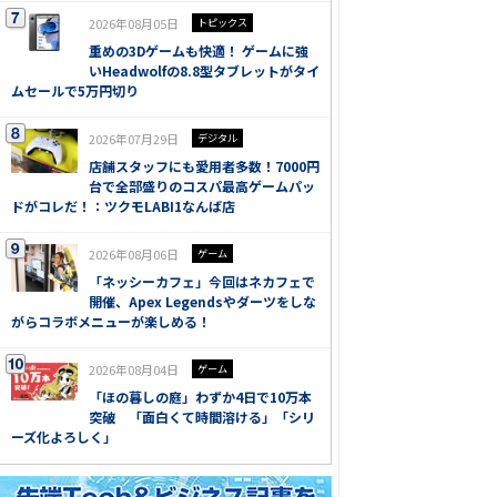
2026年08月05日
トピックス
重めの3Dゲームも快適！ ゲームに強
いHeadwolfの8.8型タブレットがタイ
ムセールで5万円切り
2026年07月29日
デジタル
店舗スタッフにも愛用者多数！7000円
台で全部盛りのコスパ最高ゲームパッ
ドがコレだ！：ツクモLABI1なんば店
2026年08月06日
ゲーム
「ネッシーカフェ」今回はネカフェで
開催、Apex Legendsやダーツをしな
がらコラボメニューが楽しめる！
2026年08月04日
ゲーム
「ほの暮しの庭」わずか4日で10万本
突破 「面白くて時間溶ける」「シリ
ーズ化よろしく」