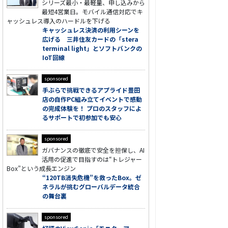
シリーズ最小・最軽量、申し込みから
最短4営業日。モバイル通信対応でキ
ャッシュレス導入のハードルを下げる
キャッシュレス決済の利用シーンを
広げる 三井住友カードの「stera
terminal light」とソフトバンクの
IoT回線
sponsored
手ぶらで挑戦できるアプライド豊田
店の自作PC組み立てイベントで感動
の完成体験を！ プロのスタッフによ
るサポートで初参加でも安心
sponsored
ガバナンスの徹底で安全を担保し、AI
活用の促進で目指すのは“トレジャー
Box”という成長エンジン
“120TB消失危機”を救ったBox。ゼ
ネラルが挑むグローバルデータ統合
の舞台裏
sponsored