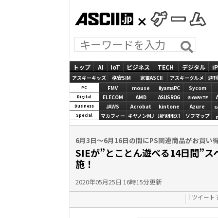
ASCII.jp
GAMES
トップ
AI
IoT
ビジネス
TECH
デジタル
i
アスキーキッズ
格安SIM
家電ASCII
アスキーグルメ
週刊
FMV
mouse
iiyamaPC
Sycom
PC
ELECOM
AMD
ASUS ROG
Digital
GIGABYTE
JAWS
Acrobat
kintone
Azure
Business
S
マカフィー
キヤノンMJ
JAPANNEXT
ソフマップ
Special
6月3日～6月16日の間にPS関連商品がお買い
SIEが”とことん遊べる14日間”スペ
施！
2020年05月25日 16時15分更新
ツイート