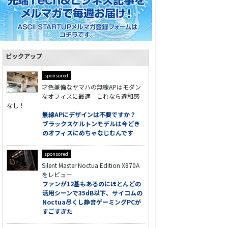
ピックアップ
sponsored
才色兼備なヤマハの無線APはモダン
なオフィスに最適 これなら違和感
なし！
無線APにデザインは不要ですか？
ブラックスケルトンモデルは今どき
のオフィスにめちゃなじむんです
sponsored
Silent Master Noctua Edition X870A
をレビュー
ファンが12基もあるのにほとんどの
活用シーンで35dB以下、サイコムの
Noctua尽くし静音ゲーミングPCが
すごすぎた