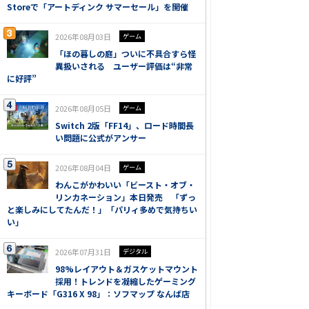
Storeで「アートディンク サマーセール」を開催
2026年08月03日
ゲーム
「ほの暮しの庭」ついに不具合すら怪
異扱いされる ユーザー評価は“非常
に好評”
2026年08月05日
ゲーム
Switch 2版「FF14」、ロード時間長
い問題に公式がアンサー
2026年08月04日
ゲーム
わんこがかわいい「ビースト・オブ・
リンカネーション」本日発売 「ずっ
と楽しみにしてたんだ！」「パリィ多めで気持ちい
い」
2026年07月31日
デジタル
98%レイアウト＆ガスケットマウント
採用！トレンドを凝縮したゲーミング
キーボード「G316 X 98」：ソフマップ なんば店