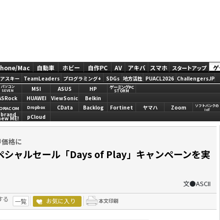
Phone/Mac
自動車
ホビー
自作PC
AV
アキバ
スマホ
ゲ
スタートアップ
アスキー
TeamLeaders
プログラミング+
SDGs
地方活性
PUACL2026
ChallengersJP
ゲーミングPC
パソコン
MSI
ASUS
HP
STORM
SEVEN
ASRock
HUAWEI
ViewSonic
Belkin
ソフトバンクの
CData
Backlog
Fortinet
ヤマハ
Zoom
Dropbox
ORACOM
IoT
brand
pCloud
new ME!
得価格に
シャルセール「Days of Play」キャンペーンを実
文●ASCII
する
お気に入り
一覧