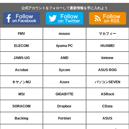
公式アカウントをフォローして最新情報を手に入れよう
FMV
mouse
マカフィー
ELECOM
iiyama PC
HUAWEI
JAWS-UG
AMD
kintone
Acrobat
Sycom
ASUS ROG
キヤノンMJ
Azure
パソコンSEVEN
MSI
GIGABYTE
ASRock
SORACOM
Dropbox
CData
Backlog
Fortinet
ASUS