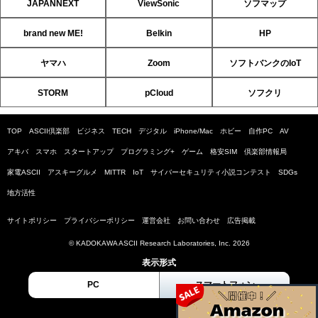
JAPANNEXT
ViewSonic
ソフマップ
brand new ME!
Belkin
HP
ヤマハ
Zoom
ソフトバンクのIoT
STORM
pCloud
ソフクリ
TOP
ASCII倶楽部
ビジネス
TECH
デジタル
iPhone/Mac
ホビー
自作PC
AV
アキバ
スマホ
スタートアップ
プログラミング+
ゲーム
格安SIM
倶楽部情報局
家電ASCII
アスキーグルメ
MITTR
IoT
サイバーセキュリティ小説コンテスト
SDGs
地方活性
サイトポリシー
プライバシーポリシー
運営会社
お問い合わせ
広告掲載
© KADOKAWA ASCII Research Laboratories, Inc. 2026
表示形式
PC
スマートフォン