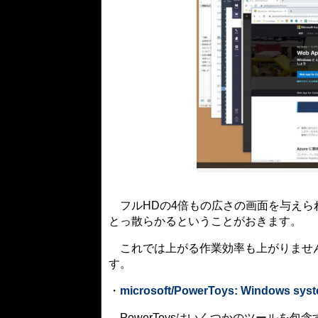
フルHDの4倍もの広さの画面を与えら
とっ散らかるということがおきます。
これでは上がる作業効率も上がりません。M
す。
・
microsoft/PowerToys: Windows system
PowerToysはいくつかのツールを包含