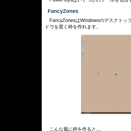
FancyZones
FancyZonesはWindowsのデス
ドウを置く枠を作れます。
こんな風に枠を作ると…