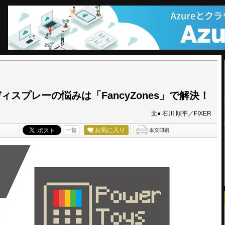
スプレーの悩みは「FancyZones」で解決！
文● 石川 順平／FIXER
お気に入り
一覧