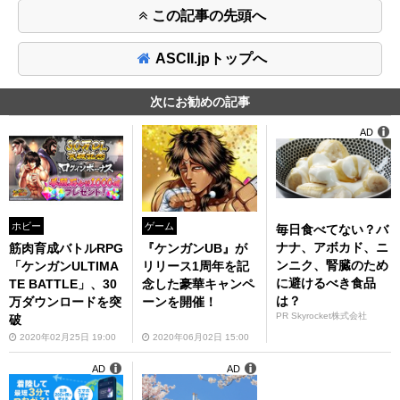
この記事の先頭へ
ASCII.jpトップへ
次にお勧めの記事
AD
ホビー
ゲーム
毎日食べてない？バ
ナナ、アボカド、ニ
筋肉育成バトルRPG
『ケンガンUB』が
ンニク、腎臓のため
「ケンガンULTIMA
リリース1周年を記
に避けるべき食品
TE BATTLE」、30
念した豪華キャンペ
は？
万ダウンロードを突
ーンを開催！
PR Skyrocket株式会社
破
2020年02月25日 19:00
2020年06月02日 15:00
AD
AD