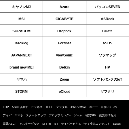
キヤノンMJ
Azure
パソコンSEVEN
MSI
GIGABYTE
ASRock
SORACOM
Dropbox
CData
Backlog
Fortinet
ASUS
JAPANNEXT
ViewSonic
ソフマップ
brand new ME!
Belkin
HP
ヤマハ
Zoom
ソフトバンクのIoT
STORM
pCloud
ソフクリ
TOP
ASCII倶楽部
ビジネス
TECH
デジタル
iPhone/Mac
ホビー
自作PC
AV
アキバ
スマホ
スタートアップ
プログラミング+
ゲーム
格安SIM
倶楽部情報局
家電ASCII
アスキーグルメ
MITTR
IoT
サイバーセキュリティ小説コンテスト
SDGs