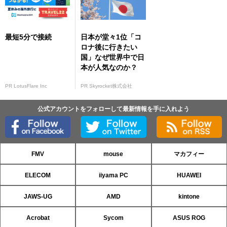
最短5分で接続
日本が堂々1位「コ
ロナ後に行きたい
国」なぜ世界中で日
本が人気なのか？
PR LotusFlare Inc
PR Skyrocket株式会社
公式アカウントをフォローして最新情報を手に入れよう
FMV
mouse
マカフィー
ELECOM
iiyama PC
HUAWEI
JAWS-UG
AMD
kintone
Acrobat
Sycom
ASUS ROG