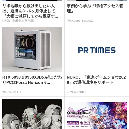
リボ地獄から抜け出したい人
事例から学ぶ『特権アクセス管
は、返済を3～6ヶ月停止して
理』
『大幅に減額してから返済す...
PR(渋谷法務総合事務所)
PR(KeeperSecurity)
RTX 5090＆9950X3Dの超こだわ
NURO、「東京ゲームショウ202
りPCはForza Horizon 6...
6」の通信環境をサポート
2026年7月4日
2026年7月8日