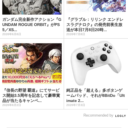
ガンダム完全新作アクション『G
『グラブル：リリンク エンドレ
UNDAM ROGUE ORBIT』がPS
スラグナロク』の発売前夜生放
5／XS...
送が本日7月8日20時...
2026年6月6日
2026年7月8日
『信長の野望 覇道』にてサービ
純正品を「超える」多ボタンゲ
ス開始3.5周年を記念して豪華賞
ームパッド、それが8BitDo「Ult
品が当たるキャンペ...
imate 2...
2026年6月2日
2026年7月3日
Recommended by