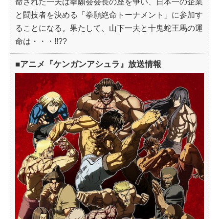
命された一夫は拳願会会長の座を争い、日本一の企業
と闘技者を決める「拳願絶命トーナメント」に参加す
ることになる。果たして、山下一夫と十鬼蛇王馬の運
命は・・・!!??
■アニメ『ケンガンアシュラ』放送情報