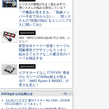
ビジネスIT環境が大きく変わる中で、
情シスさんの悩みも変化している？
「IT機器が高すぎる」「熟練メン
バー不在で分からない」… 情シス
さんの“現場の悩み”をエンジニア3
人に聞いてみた
sponsored
MSI「MPG CORELIQUID P13 360」レ
ビュー
新型水冷クーラー登場！ケーブル
隠蔽構造でデザインもスッキリ、
組み立てもラクなこの夏注目のパ
ーツを検証する
sponsored
ビデオカードなしで｢FFXIV: 黄金
のレガシー｣の60fps超えが狙え
る!? 「AMD Ryzen 5 8600G」の
実力を見た！
ASCII.jpからのお知らせ
一覧へ
【お詫びと訂正】週刊アスキー No.1595（2026年
5月12日発行）につきまして