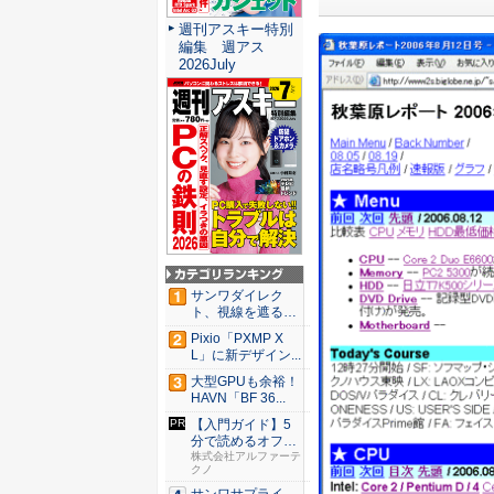
週刊アスキー特別
編集 週アス
2026July
サンワダイレク
ト、視線を遮るフ
ェルト製デ...
Pixio「PXMP X
L」に新デザイン...
大型GPUも余裕！
HAVN「BF 36...
【入門ガイド】5
分で読めるオフィ
スのセキ...
株式会社アルファーテ
クノ