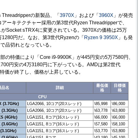
Threadripperの新製品、「
3970X
」および「
3960X
」が発売
ーキテクチャー採用の第3世代Ryzen Threadripperで、
Socket sTRX4に変更されている。3970Xの価格は25万
8万1280円だ。なお、第3世代Ryzenの「
Ryzen 9 3950X
」も発
点で品切れとなっている。
価により「Core i9-9900K」が445円安の5万7580円、
K」が1700円安の4万3180円に下がっている。AMDは第2世代
ipperの特価が終了し、価格が上昇している。
最低価
目標価
製品名
詳細
格
格
CPU
X (3.7GHz)
LGA2066, 10コア(20スレッド)
\85,998
\86,000
X (3.3GHz)
LGA2066, 10コア(20スレッド)
\63,778
\63,800
KS (4GHz)
LGA1151, 8コア(16スレッド)
\66,000
\66,000
K (3.6GHz)
LGA1151, 8コア(16スレッド)
\57,580
\58,100
 (3.1GHz)
LGA1151, 8コア(16スレッド)
\53,770
\53,800
K (3.6GHz)
LGA1151, 8コア
\43,180
\45,100