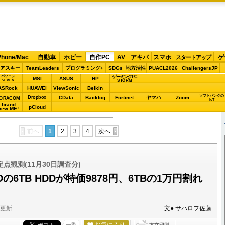
Phone/Mac
自動車
ホビー
自作PC
AV
アキバ
スマホ
ゲ
スタートアップ
アスキー
TeamLeaders
プログラミング+
SDGs
地方活性
PUACL2026
ChallengersJP
パソコン
ゲーミングPC
MSI
ASUS
HP
STORM
SEVEN
ASRock
HUAWEI
ViewSonic
Belkin
ソフトバンクの
Dropbox
CData
Backlog
Fortinet
ヤマハ
Zoom
ORACOM
IoT
brand
pCloud
new ME!
前へ
1
2
3
4
次へ
点観測(11月30日調査分)
6TB HDDが特価9878円、6TBの1万円割れ
分更新
文● サハロフ佐藤
お気に入り
一覧