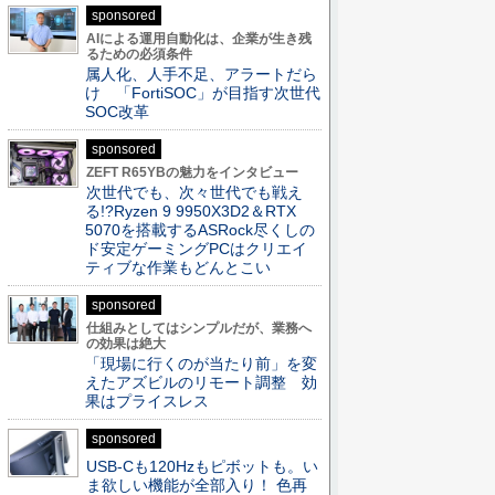
sponsored
AIによる運用自動化は、企業が生き残
るための必須条件
属人化、人手不足、アラートだら
け 「FortiSOC」が目指す次世代
SOC改革
sponsored
ZEFT R65YBの魅力をインタビュー
次世代でも、次々世代でも戦え
る!?Ryzen 9 9950X3D2＆RTX
5070を搭載するASRock尽くしの
ド安定ゲーミングPCはクリエイ
ティブな作業もどんとこい
sponsored
仕組みとしてはシンプルだが、業務へ
の効果は絶大
「現場に行くのが当たり前」を変
えたアズビルのリモート調整 効
果はプライスレス
sponsored
USB-Cも120Hzもピボットも。い
ま欲しい機能が全部入り！ 色再