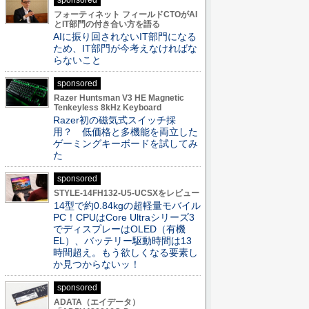
sponsored
フォーティネット フィールドCTOがAI
とIT部門の付き合い方を語る
AIに振り回されないIT部門になる
ため、IT部門が今考えなければな
らないこと
sponsored
Razer Huntsman V3 HE Magnetic
Tenkeyless 8kHz Keyboard
Razer初の磁気式スイッチ採
用？ 低価格と多機能を両立した
ゲーミングキーボードを試してみ
た
sponsored
STYLE-14FH132-U5-UCSXをレビュー
14型で約0.84kgの超軽量モバイル
PC！CPUはCore Ultraシリーズ3
でディスプレーはOLED（有機
EL）、バッテリー駆動時間は13
時間超え。もう欲しくなる要素し
か見つからないッ！
sponsored
ADATA（エイデータ）