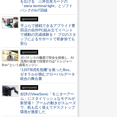
を広げる 三井住友カードの
「stera terminal light」とソフト
バンクのIoT回線
sponsored
手ぶらで挑戦できるアプライド豊
田店の自作PC組み立てイベント
で感動の完成体験を！ プロのスタ
ッフによるサポートで初参加でも
安心
sponsored
ガバナンスの徹底で安全を担保し、AI
活用の促進で目指すのは“トレジャー
Box”という成長エンジン
“120TB消失危機”を救ったBox。
ゼネラルが挑むグローバルデータ
統合の舞台裏
sponsored
好評のViewSonic「モニターアー
ム」にスタイリッシュなモデルが
新登場！ アームの動きがスムーズ
で、机も広く使えてデスクトップ
環境が激変した