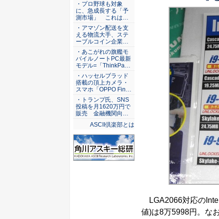
ASCII倶楽部
・プロ野球も対象
に、急成長する「予
測市場」 これは…
・アマゾン配送を支
える物流大手、ステ
ーブルコイン企業…
・あこがれの旗艦モ
バイルノートPC最新
モデル=「ThinkPa…
・ハッセルブラッド
搭載の頂上カメラ・
スマホ「OPPO Fin…
・トランプ氏、SNS
投稿を月1620万円で
販売 金融機関向…
ASCII倶楽部とは
LGA2066対応のInte
値)は8万5998円。な