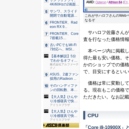
サンワサプライ、
4K/60Hzの2画面
出...
サンワ、スライド
これがサハロフさんのWeb
開閉で自動電源O
N/OF...
なるぞ
FRONTIER、Rad
eon RX 9...
サハロフ佐藤さんが
FRONTIER、Core
7搭載15....
査を行なった価格情
古いPCでもWi-Fi
7対応へ、MSI...
本ページ内に掲載し
【基本解説】5分
得た最も安い価格。
でわかるオフィス
かのショップでの価
セキュリ...
株式会社アルファーテ
クノ
で、目安にするとい
ASUS、2連ファン
採用のRadeon ...
価格は常に変動して
そのハンディファ
る。現在もこの価格
ンの回転数、本
当？ 20...
ただきたい。なお記載
【大人気】ひんや
り冷感寝具で快適
な睡眠を...
アイリスプラザ
【大人気】ひんや
CPU
り冷感寝具で快適
な睡眠を...
アイリスプラザ
「Core i9-10900X」