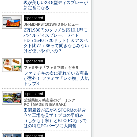
現が美しい23.8型ディスプレーが
新定番になる
sponsored
JN-MD-IPST101WHDをレビュー
2万1980円のタッチ対応10.1型モ
バイルディスプレー、ワイド
HD（1540×720ドット）＆アスペ
クト比77：36って聞きなじみない
けど使いやすいの？
sponsored
ファミチキ「ファミマ味」も実食
ファミチキの次に売れている商品
が意外！ ファミマ「レジ横」人気
トップ3
sponsored
茨城県龍ヶ崎市産のゲーミング
PC【MADE IN IBARAKI】
田園風景が広がるSTORMの組み
立て工場を見学！プロの早組み
（しかも丁寧）とBTO PCならで
はの特注PCパーツに大興奮
sponsored