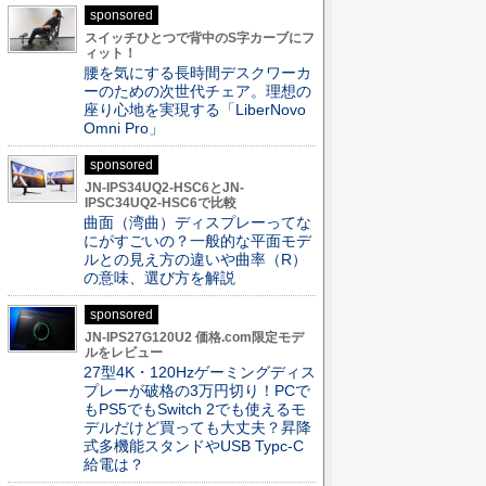
sponsored
スイッチひとつで背中のS字カーブにフ
ィット！
腰を気にする長時間デスクワーカ
ーのための次世代チェア。理想の
座り心地を実現する「LiberNovo
Omni Pro」
sponsored
JN-IPS34UQ2-HSC6とJN-
IPSC34UQ2-HSC6で比較
曲面（湾曲）ディスプレーってな
にがすごいの？一般的な平面モデ
ルとの見え方の違いや曲率（R）
の意味、選び方を解説
sponsored
JN-IPS27G120U2 価格.com限定モデ
ルをレビュー
27型4K・120Hzゲーミングディス
プレーが破格の3万円切り！PCで
もPS5でもSwitch 2でも使えるモ
デルだけど買っても大丈夫？昇降
式多機能スタンドやUSB Typc-C
給電は？