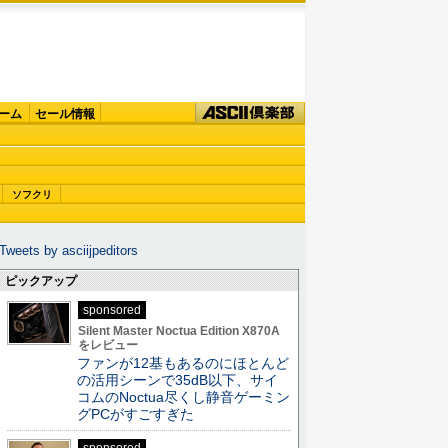
ーム
セール情報
ソフクリ
Tweets by asciijpeditors
ピックアップ
sponsored
Silent Master Noctua Edition X870A
をレビュー
ファンが12基もあるのにほとんど
の活用シーンで35dB以下、サイ
コムのNoctua尽くし静音ゲーミン
グPCがすごすぎた