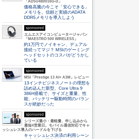
「AD5U480016G-D」
価格高騰の今こそ「安心できる」
メモリを。信頼と実績のADATA
DDR5メモリを導入しよう
sponsored
エムエスアイコンピュータージャパン
「MAESTRO 500 WIRELESS」
約1万円でノイキャン、デュアル
接続ってマジ？ MSIのゲーミング
ヘッドセットのコスパがどうかし
ている
sponsored
MSI「Prestige 13 AI+ A3M」レビュー
13インチビジネスノートの理想を
詰め込んだ新型、Core Ultra 9
386H搭載で、サイズと重量、性
能、バッテリー駆動時間のバラン
スが絶妙だった
sponsored
シリーズ最小・最軽量、申し込みから
最短4営業日。モバイル通信対応でキャ
ッシュレス導入のハードルを下げる
キャッシュレス決済の利用シーン