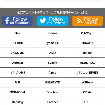
公式アカウントをフォローして最新情報を手に入れよう
FMV
mouse
マカフィー
ELECOM
iiyama PC
HUAWEI
JAWS-UG
AMD
kintone
Acrobat
Sycom
ASUS ROG
キヤノンMJ
Azure
パソコンSEVEN
MSI
GIGABYTE
ASRock
SORACOM
Dropbox
CData
Backlog
Fortinet
ASUS