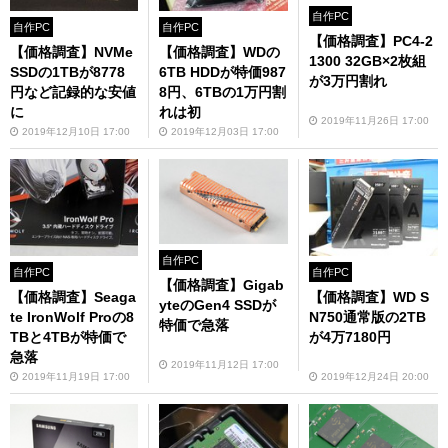
自作PC
自作PC
自作PC
【価格調査】PC4-2
【価格調査】NVMe
【価格調査】WDの
1300 32GB×2枚組
SSDの1TBが8778
6TB HDDが特価987
が3万円割れ
円など記録的な安値
8円、6TBの1万円割
に
れは初
2019年11月26日 17:00
2019年12月10日 17:00
2019年12月03日 17:00
自作PC
自作PC
自作PC
【価格調査】Gigab
【価格調査】Seaga
【価格調査】WD S
yteのGen4 SSDが
te IronWolf Proの8
N750通常版の2TB
特価で急落
TBと4TBが特価で
が4万7180円
急落
2019年11月12日 17:00
2019年11月19日 17:00
2019年12月24日 20:00