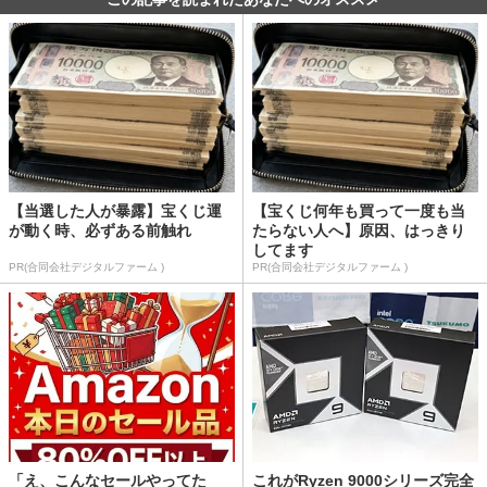
【当選した人が暴露】宝くじ運
【宝くじ何年も買って一度も当
が動く時、必ずある前触れ
たらない人へ】原因、はっきり
してます
PR(合同会社デジタルファーム )
PR(合同会社デジタルファーム )
「え、こんなセールやってた
これがRyzen 9000シリーズ完全