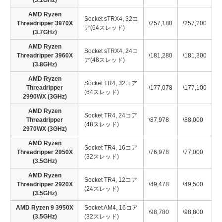
(3.1GHz)
AMD Ryzen
Socket sTRX4, 32コ
Threadripper 3970X
\257,180
\257,200
ア(64スレッド)
(3.7GHz)
AMD Ryzen
Socket sTRX4, 24コ
Threadripper 3960X
\181,280
\181,300
ア(48スレッド)
(3.8GHz)
AMD Ryzen
Socket TR4, 32コア
Threadripper
\177,078
\177,100
(64スレッド)
2990WX (3GHz)
AMD Ryzen
Socket TR4, 24コア
Threadripper
\87,978
\88,000
(48スレッド)
2970WX (3GHz)
AMD Ryzen
Socket TR4, 16コア
Threadripper 2950X
\76,978
\77,000
(32スレッド)
(3.5GHz)
AMD Ryzen
Socket TR4, 12コア
Threadripper 2920X
\49,478
\49,500
(24スレッド)
(3.5GHz)
AMD Ryzen 9 3950X
Socket AM4, 16コア
\98,780
\98,800
(3.5GHz)
(32スレッド)