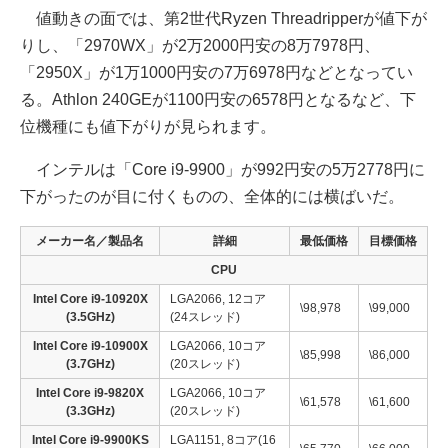
値動きの面では、第2世代Ryzen Threadripperが値下が
りし、「2970WX」が2万2000円安の8万7978円、
「2950X」が1万1000円安の7万6978円などとなってい
る。Athlon 240GEが1100円安の6578円となるなど、下
位機種にも値下がりが見られます。
インテルは「Core i9-9900」が992円安の5万2778円に
下がったのが目に付くものの、全体的には横ばいだ。
メーカー名／製品名
詳細
最低価格
目標価格
CPU
Intel Core i9-10920X
LGA2066, 12コア
\98,978
\99,000
(3.5GHz)
(24スレッド)
Intel Core i9-10900X
LGA2066, 10コア
\85,998
\86,000
(3.7GHz)
(20スレッド)
Intel Core i9-9820X
LGA2066, 10コア
\61,578
\61,600
(3.3GHz)
(20スレッド)
Intel Core i9-9900KS
LGA1151, 8コア(16