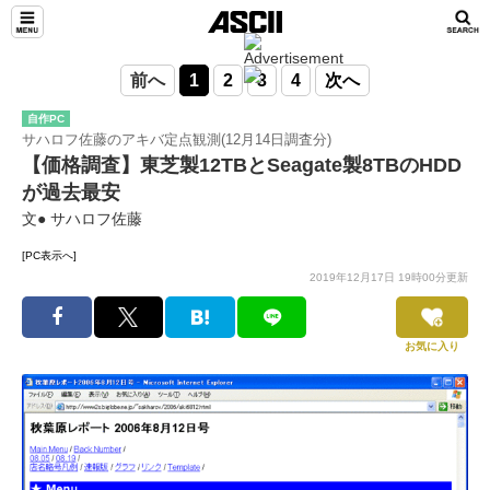
前へ
1
2
3
4
次へ
自作PC
サハロフ佐藤のアキバ定点観測(12月14日調査分)
【価格調査】東芝製12TBとSeagate製8TBのHDD
が過去最安
文● サハロフ佐藤
[PC表示へ]
2019年12月17日 19時00分更新
お気に入り