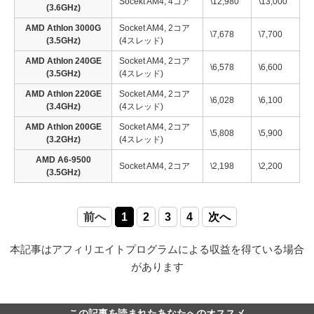
Socekt AM4, 4コア
\12,980
\13,000
(3.6GHz)
AMD Athlon 3000G
Socket AM4, 2コア
\7,678
\7,700
(3.5GHz)
(4スレッド)
AMD Athlon 240GE
Socket AM4, 2コア
\6,578
\6,600
(3.5GHz)
(4スレッド)
AMD Athlon 220GE
Socket AM4, 2コア
\6,028
\6,100
(3.4GHz)
(4スレッド)
AMD Athlon 200GE
Socket AM4, 2コア
\5,808
\5,900
(3.2GHz)
(4スレッド)
AMD A6-9500
Socket AM4, 2コア
\2,198
\2,200
(3.5GHz)
前へ
1
2
3
4
次へ
本記事はアフィリエイトプログラムによる収益を得ている場合
があります
この記事を読まれたあなたへのオススメ