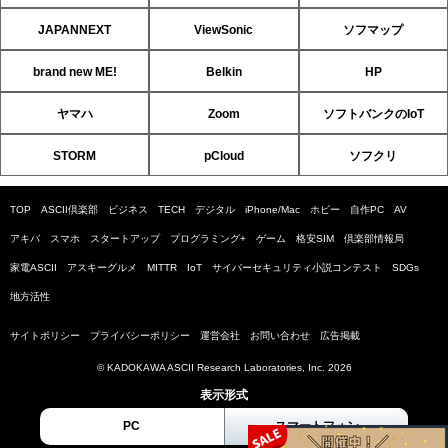
JAPANNEXT
ViewSonic
ソフマップ
brand new ME!
Belkin
HP
ヤマハ
Zoom
ソフトバンクのIoT
STORM
pCloud
ソフクリ
TOP
ASCII倶楽部
ビジネス
TECH
デジタル
iPhone/Mac
ホビー
自作PC
AV
アキバ
スマホ
スタートアップ
プログラミング+
ゲーム
格安SIM
倶楽部情報局
家電ASCII
アスキーグルメ
MITTR
IoT
サイバーセキュリティ小説コンテスト
SDGs
地方活性
サイトポリシー
プライバシーポリシー
運営会社
お問い合わせ
広告掲載
© KADOKAWA ASCII Research Laboratories, Inc. 2026
表示形式
PC
スマートフォン