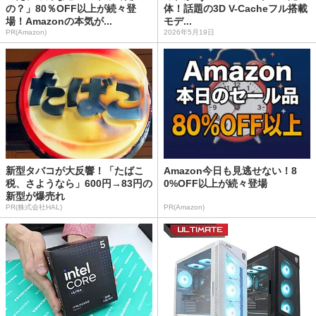
の？」80％OFF以上が続々登
体！話題の3D V-Cacheフル搭載
場！Amazonの本気が...
モデ...
PR(Amazon)
2026年5月19日
新型タバコが大反響！「たばこ
Amazon今日も見逃せない！8
税、さようなら」600円→83円の
0%OFF以上が続々登場
新型が爆売れ
PR(株式会社HAL)
PR(Amazon)