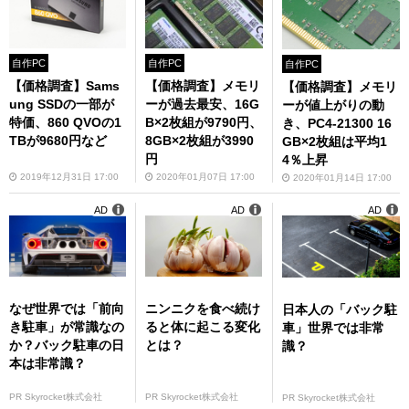
自作PC
自作PC
自作PC
【価格調査】Sams
【価格調査】メモリ
【価格調査】メモリ
ung SSDの一部が
ーが過去最安、16G
ーが値上がりの動
特価、860 QVOの1
B×2枚組が9790円、
き、PC4-21300 16
TBが9680円など
8GB×2枚組が3990
GB×2枚組は平均1
円
4％上昇
2019年12月31日 17:00
2020年01月07日 17:00
2020年01月14日 17:00
AD
AD
AD
なぜ世界では「前向
ニンニクを食べ続け
日本人の「バック駐
き駐車」が常識なの
ると体に起こる変化
車」世界では非常
か？バック駐車の日
とは？
識？
本は非常識？
PR Skyrocket株式会社
PR Skyrocket株式会社
PR Skyrocket株式会社