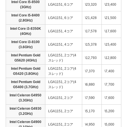
Intel Core i5-8500
LGA1151, 6コア
\23,320
\23,400
(3GHz)
Intel Core i5-8400
LGA1151, 6コア
\21,428
\21,500
(2.8GHz)
Intel Core i3-8350K
LGA1151, 4コア
\17,578
\17,600
(4GHz)
Intel Core i3-8100
LGA1151, 4コア
\15,378
\15,400
(3.6GHz)
Intel Pentium Gold
LGA1151, 2コア(4
\12,793
\12,800
G5620 (4GHz)
スレッド)
Intel Pentium Gold
LGA1151, 2コア(4
\7,370
\7,400
G5420 (3.8GHz)
スレッド)
Intel Pentium Gold
LGA1151, 2コア(4
\6,880
\7,700
G5400 (3.7GHz)
スレッド)
Intel Celeron G4950
LGA1151, 2コア
\7,590
\7,600
(3.3GHz)
Intel Celeron G4930
LGA1151, 2コア
\5,170
\5,200
(3.2GHz)
Intel Celeron G4900
LGA1151, 2コア
\4,950
\5,000