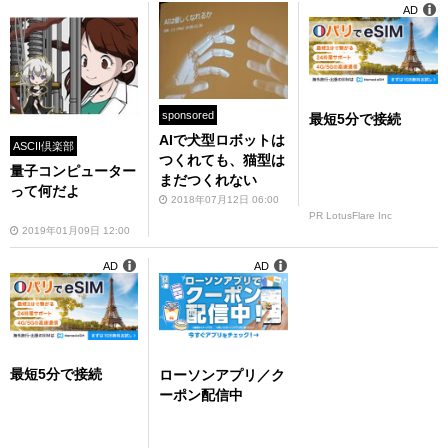
AD
sponsored
最短5分で接続
AIで犬型ロボットは
ASCII倶楽部
つくれても、猫型は
量子コンピューター
まだつくれない
って何だよ
2018年07月12日 06:00
PR LotusFlare Inc
2019年01月09日 12:00
AD
AD
最短5分で接続
ローソンアプリ／ク
ーポン配信中