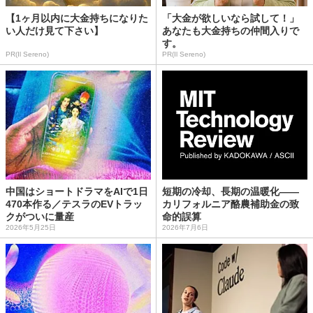
【1ヶ月以内に大金持ちになりた
「大金が欲しいなら試して！」
い人だけ見て下さい】
あなたも大金持ちの仲間入りで
す。
PR(Il Sereno)
PR(Il Sereno)
中国はショートドラマをAIで1日
短期の冷却、長期の温暖化——
470本作る／テスラのEVトラッ
カリフォルニア酪農補助金の致
クがついに量産
命的誤算
2026年5月25日
2026年7月6日