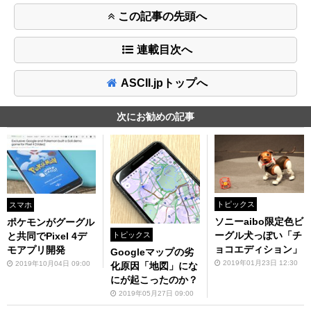
この記事の先頭へ
連載目次へ
ASCII.jpトップへ
次にお勧めの記事
トピックス
スマホ
ソニーaibo限定色ビ
ポケモンがグーグル
ーグル犬っぽい「チ
トピックス
と共同でPixel 4デ
ョコエディション」
モアプリ開発
Googleマップの劣
2019年01月23日 12:30
2019年10月04日 09:00
化原因「地図」にな
にが起こったのか？
2019年05月27日 09:00