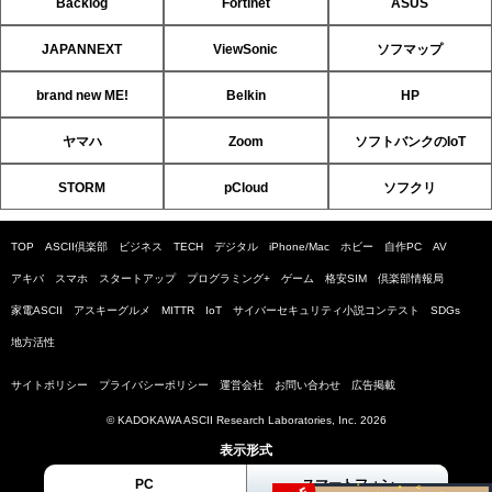
Backlog
Fortinet
ASUS
JAPANNEXT
ViewSonic
ソフマップ
brand new ME!
Belkin
HP
ヤマハ
Zoom
ソフトバンクのIoT
STORM
pCloud
ソフクリ
TOP
ASCII倶楽部
ビジネス
TECH
デジタル
iPhone/Mac
ホビー
自作PC
AV
アキバ
スマホ
スタートアップ
プログラミング+
ゲーム
格安SIM
倶楽部情報局
家電ASCII
アスキーグルメ
MITTR
IoT
サイバーセキュリティ小説コンテスト
SDGs
地方活性
サイトポリシー
プライバシーポリシー
運営会社
お問い合わせ
広告掲載
© KADOKAWA ASCII Research Laboratories, Inc. 2026
表示形式
PC
スマートフォン