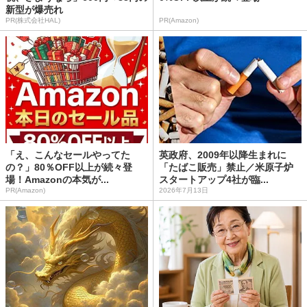
新型が爆売れ
PR(株式会社HAL)
PR(Amazon)
「え、こんなセールやってた
英政府、2009年以降生まれに
の？」80％OFF以上が続々登
「たばこ販売」禁止／米原子炉
場！Amazonの本気が...
スタートアップ4社が臨...
PR(Amazon)
2026年7月13日