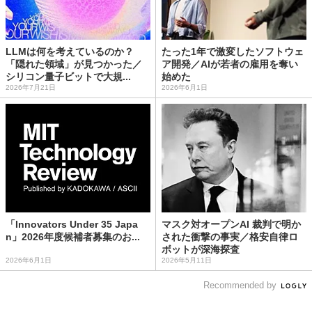
LLMは何を考えているのか？
たった1年で激変したソフトウェ
「隠れた領域」が見つかった／
ア開発／AIが若者の雇用を奪い
シリコン量子ビットで大規...
始めた
2026年7月21日
2026年6月1日
「Innovators Under 35 Japa
マスク対オープンAI 裁判で明か
n」2026年度候補者募集のお...
された衝撃の事実／格安自律ロ
ボットが深海探査
2026年6月1日
2026年5月11日
Recommended by