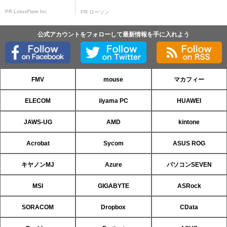
PR LotusFlare Inc
PR ローソン
公式アカウントをフォローして最新情報を手に入れよう
FMV
mouse
マカフィー
ELECOM
iiyama PC
HUAWEI
JAWS-UG
AMD
kintone
Acrobat
Sycom
ASUS ROG
キヤノンMJ
Azure
パソコンSEVEN
MSI
GIGABYTE
ASRock
SORACOM
Dropbox
CData