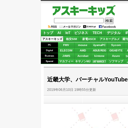
アスキーキッズ
トップ
AI
IoT
ビジネス
TECH
デジタル
i
アスキーキッズ
格安SIM
家電ASCII
アスキーグルメ
週刊
FMV
mouse
iiyamaPC
Sycom
PC
ELECOM
AMD
ASUS ROG
Digital
GIGABYTE
JAWS
Acrobat
kintone
Azure
Business
S
JAPANNEXT
マカフィー
キヤノンMJ
ソフマップ
Special
近畿大学、バーチャルYouTub
2019年06月10日 19時55分更新