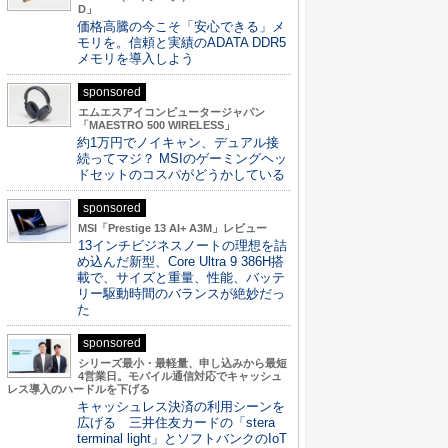
D」
価格高騰の今こそ「安心できる」メ
モリを。信頼と実績のADATA DDR5
メモリを導入しよう
sponsored
エムエスアイコンピュータージャパン
「MAESTRO 500 WIRELESS」
約1万円でノイキャン、デュアル接
続ってマジ？ MSIのゲーミングヘッ
ドセットのコスパがどうかしている
sponsored
MSI「Prestige 13 AI+ A3M」レビュー
13インチビジネスノートの理想を詰
め込んだ新型、Core Ultra 9 386H搭
載で、サイズと重量、性能、バッテ
リー駆動時間のバランスが絶妙だっ
た
sponsored
シリーズ最小・最軽量、申し込みから最短
4営業日。モバイル通信対応でキャッシュ
レス導入のハードルを下げる
キャッシュレス決済の利用シーンを
広げる 三井住友カードの「stera
terminal light」とソフトバンクのIoT