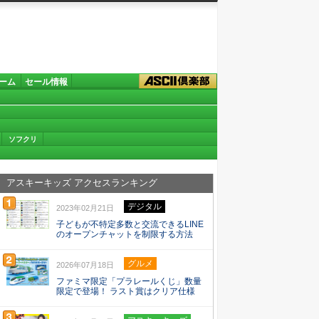
ーム
セール情報
ソフクリ
アスキーキッズ アクセスランキング
デジタル
2023年02月21日
子どもが不特定多数と交流できるLINE
のオープンチャットを制限する方法
グルメ
2026年07月18日
ファミマ限定「プラレールくじ」数量
限定で登場！ ラスト賞はクリア仕様