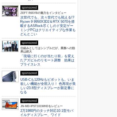
sponsored
ZEFT R65YBの魅力をインタビュー
次世代でも、次々世代でも戦える!?
Ryzen 9 9950X3D2＆RTX 5070を搭
載するASRock尽くしのド安定ゲー
ミングPCはクリエイティブな作業も
どんとこい
sponsored
仕組みとしてはシンプルだが、業務への効
果は絶大
「現場に行くのが当たり前」を変え
たアズビルのリモート調整 効果は
プライスレス
sponsored
USB-Cも120Hzもピボットも。いま
欲しい機能が全部入り！ 色再現が美
しい23.8型ディスプレーが新定番に
なる
sponsored
JN-MD-IPST101WHDをレビュー
2万1980円のタッチ対応10.1型モバ
イルディスプレー、ワイド