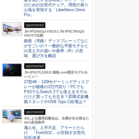
のための次世代チェア。理想の座り
心地を実現する「LiberNovo Omni
Pro」
sponsored
JN-IPS34UQ2-HSC6とJN-IPSC34UQ2-
HSC6で比較
曲面（湾曲）ディスプレーってなに
がすごいの？一般的な平面モデルと
の見え方の違いや曲率（R）の意
味、選び方を解説
sponsored
JN-IPS27G120U2 価格.com限定モデルを
レビュー
27型4K・120Hzゲーミングディスプ
レーが破格の3万円切り！PCでも
PS5でもSwitch 2でも使えるモデル
だけど買っても大丈夫？昇降式多機
能スタンドやUSB Typc-C給電は？
sponsored
AIによる運用自動化は、企業が生き残るた
めの必須条件
属人化、人手不足、アラートだら
け 「FortiSOC」が目指す次世代
SOC改革