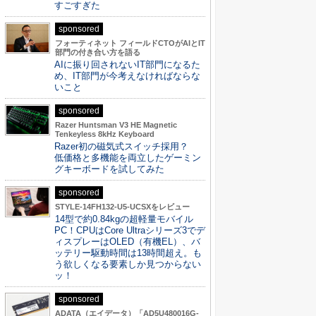
すごすぎた
sponsored
フォーティネット フィールドCTOがAIとIT
部門の付き合い方を語る
AIに振り回されないIT部門になるた
め、IT部門が今考えなければならな
いこと
sponsored
Razer Huntsman V3 HE Magnetic
Tenkeyless 8kHz Keyboard
Razer初の磁気式スイッチ採用？
低価格と多機能を両立したゲーミン
グキーボードを試してみた
sponsored
STYLE-14FH132-U5-UCSXをレビュー
14型で約0.84kgの超軽量モバイル
PC！CPUはCore Ultraシリーズ3でデ
ィスプレーはOLED（有機EL）、バ
ッテリー駆動時間は13時間超え。も
う欲しくなる要素しか見つからない
ッ！
sponsored
ADATA（エイデータ）「AD5U480016G-