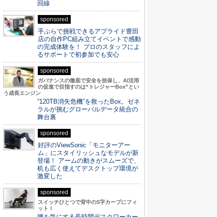
回線
sponsored
手ぶらで挑戦できるアプライド豊田
店の自作PC組み立てイベントで感動
の完成体験を！ プロのスタッフによ
るサポートで初参加でも安心
sponsored
ガバナンスの徹底で安全を担保し、AI活用
の促進で目指すのは“トレジャーBox”とい
う成長エンジン
“120TB消失危機”を救ったBox。ゼネ
ラルが挑むグローバルデータ統合の
舞台裏
sponsored
好評のViewSonic「モニターアー
ム」にスタイリッシュなモデルが新
登場！ アームの動きがスムーズで、
机も広く使えてデスクトップ環境が
激変した
sponsored
スイッチひとつで背中のS字カーブにフィ
ット！
腰を気にする長時間デスクワーカー