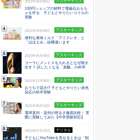
アスキーキッズ
2021年09月06日
100円ショップの材料で電磁石おもち
ゃを作る 子どもとやりたいコイルの
実験
アスキーキッズ
2021年03月08日
便利な液体ミルク「アイクレオ」と
「ほほえみ」結構違います
アスキーキッズ
2020年09月08日
コーラにメントスを入れるとなぜ噴き
出す？ 試したくなる「炭酸」の科学
アスキーキッズ
2021年11月08日
おうちで花火!? 子どもとやりたい炎色
反応の科学実験
アスキーキッズ
2021年08月10日
電球直列・並列の明るさ徹底比較！ 実
際に実験してみた【中学受験対応】
デジタル
2022年07月25日
子どもにYouTubeを見せるときは「制