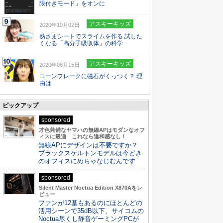
限付きモード」をオンに
アスキーキッズ
2020年10月02日
熱さまシートでスライムを作る 試した
くなる「高分子吸収体」の科学
アスキーキッズ
2020年06月15日
コーンフレークに磁石がくっつく？ 理
由は
ピックアップ
sponsored
才色兼備なヤマハの無線APはモダンなオフ
ィスに最適 これなら違和感なし！
無線APにデザインは不要ですか？
ブラックスケルトンモデルは今どき
のオフィスにめちゃなじむんです
sponsored
Silent Master Noctua Edition X870Aをレ
ビュー
ファンが12基もあるのにほとんどの
活用シーンで35dB以下、サイコムの
Noctua尽くし静音ゲーミングPCが