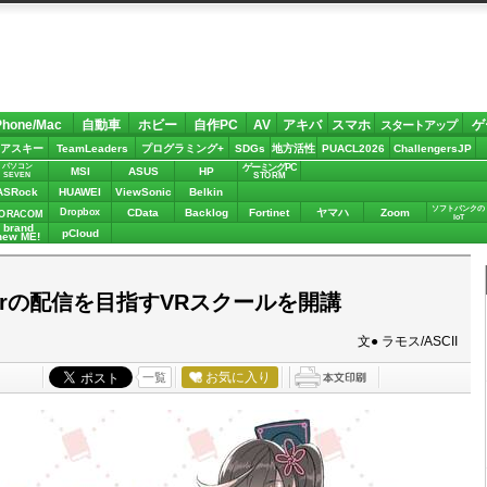
Phone/Mac
自動車
ホビー
自作PC
AV
アキバ
スマホ
ゲ
スタートアップ
アスキー
TeamLeaders
プログラミング+
SDGs
地方活性
PUACL2026
ChallengersJP
パソコン
ゲーミングPC
MSI
ASUS
HP
STORM
SEVEN
ASRock
HUAWEI
ViewSonic
Belkin
ソフトバンクの
Dropbox
CData
Backlog
Fortinet
ヤマハ
Zoom
ORACOM
IoT
brand
pCloud
new ME!
erの配信を目指すVRスクールを開講
文● ラモス/ASCII
お気に入り
一覧