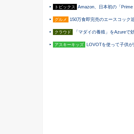
Amazon、日本初の「Prime
トピックス
150万食即完売のエースコック
グルメ
「マダイの養殖」をAzure
クラウド
LOVOTを使って子供
アスキーキッズ