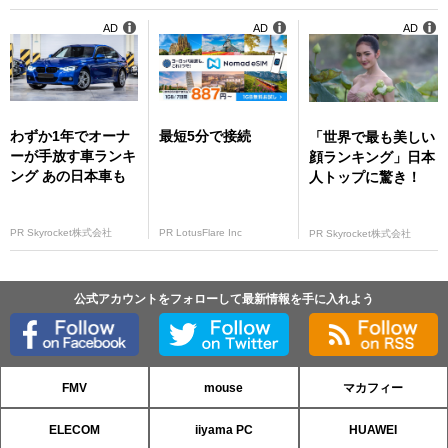
AD
AD
AD
わずか1年でオーナ
最短5分で接続
「世界で最も美しい
ーが手放す車ランキ
顔ランキング」日本
ング あの日本車も
人トップに驚き！
PR Skyrocket株式会社
PR LotusFlare Inc
PR Skyrocket株式会社
公式アカウントをフォローして最新情報を手に入れよう
FMV
mouse
マカフィー
ELECOM
iiyama PC
HUAWEI