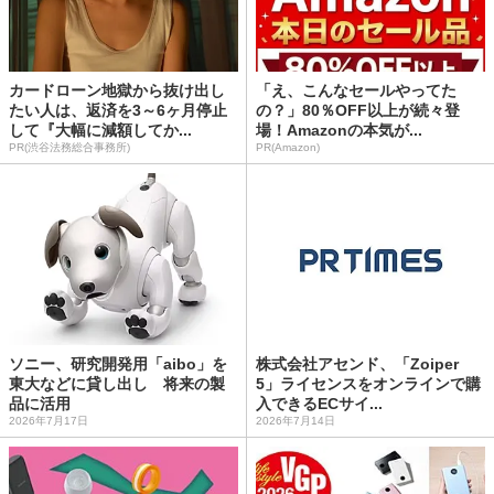
カードローン地獄から抜け出し
「え、こんなセールやってた
たい人は、返済を3～6ヶ月停止
の？」80％OFF以上が続々登
して『大幅に減額してか...
場！Amazonの本気が...
PR(渋谷法務総合事務所)
PR(Amazon)
ソニー、研究開発用「aibo」を
株式会社アセンド、「Zoiper
東大などに貸し出し 将来の製
5」ライセンスをオンラインで購
品に活用
入できるECサイ...
2026年7月17日
2026年7月14日