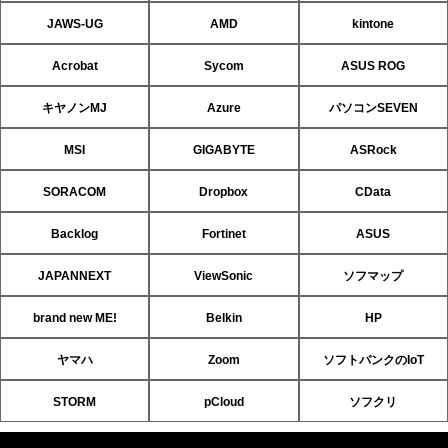
JAWS-UG
AMD
kintone
Acrobat
Sycom
ASUS ROG
キヤノンMJ
Azure
パソコンSEVEN
MSI
GIGABYTE
ASRock
SORACOM
Dropbox
CData
Backlog
Fortinet
ASUS
JAPANNEXT
ViewSonic
ソフマップ
brand new ME!
Belkin
HP
ヤマハ
Zoom
ソフトバンクのIoT
STORM
pCloud
ソフクリ