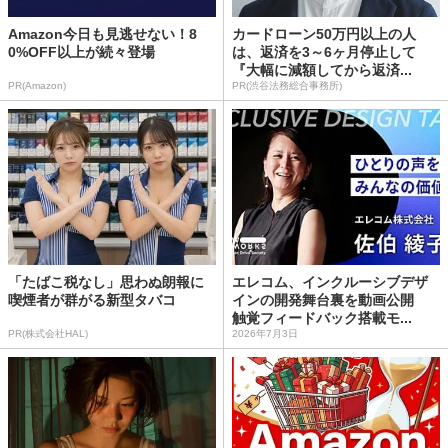
Amazon今日も見逃せない！8
カードローン50万円以上の人
0%OFF以上が続々登場
は、返済を3～6ヶ月停止して
『大幅に減額してから返済...
PR(Amazon)
PR(渋谷法務総合事務所)
「たばこ税なし」思わぬ朗報に
エレコム、インクルーシブデザ
喫煙者が群がる新型タバコ
インの開発舞台裏を動画公開
触覚フィードバック搭載モ...
PR(株式会社HAL)
2026年7月3日