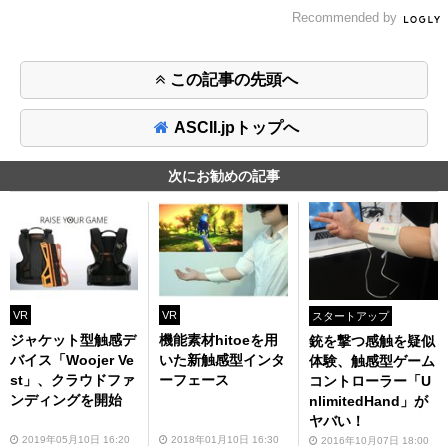
Recommended by
この記事の先頭へ
ASCII.jpトップへ
次にお勧めの記事
VR
VR
スタートアップ
ジャケット型触感デ
機能素材hitoeを用
銃を撃つ感触を疑似
バイス「Woojer Ve
いた新触感型インタ
体験、触感型ゲーム
st」、クラウドファ
ーフェース
コントローラー「U
ンディングを開始
nlimitedHand」が
ヤバい！
2019年05月10日 16:20
2018年01月10日 16:30
2016年10月07日 18:00