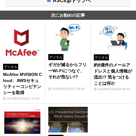
ASCII.jpトップへ
次にお勧めの記事
デジタル
デジタル
ギガが減るからフリ
約8億件のメールア
デジタル
ーWi-Fiにつなぐ、
ドレスと個人情報が
McAfee MVISION C
それが危ない!?
流出!? 気をつける
loud、AWSセキュ
ことは何か
リティーコンピテン
2019年05月03日 09:00
2019年03月29日 09:00
シーを取得
2019年04月24日 16:50