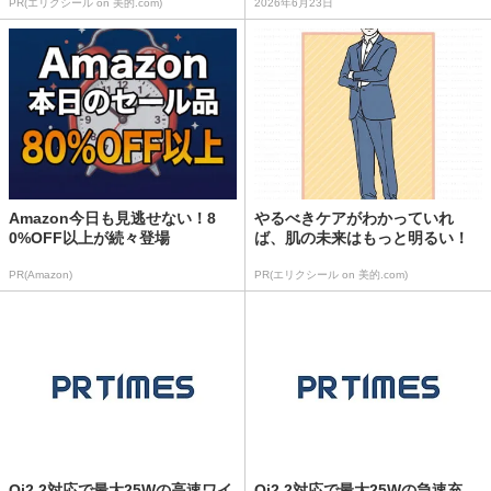
PR(エリクシール on 美的.com)
2026年6月23日
Amazon今日も見逃せない！8
やるべきケアがわかっていれ
0%OFF以上が続々登場
ば、肌の未来はもっと明るい！
PR(Amazon)
PR(エリクシール on 美的.com)
Qi2.2対応で最大25Wの高速ワイ
Qi2.2対応で最大25Wの急速充