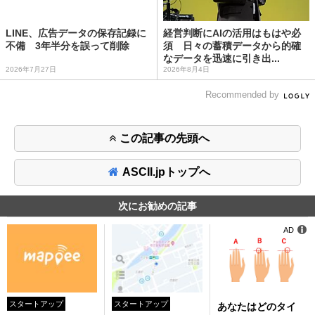
LINE、広告データの保存記録に
経営判断にAIの活用はもはや必
不備 3年半分を誤って削除
須 日々の蓄積データから的確
なデータを迅速に引き出...
2026年7月27日
2026年8月4日
Recommended by
この記事の先頭へ
ASCII.jpトップへ
次にお勧めの記事
AD
スタートアップ
スタートアップ
あなたはどのタイ