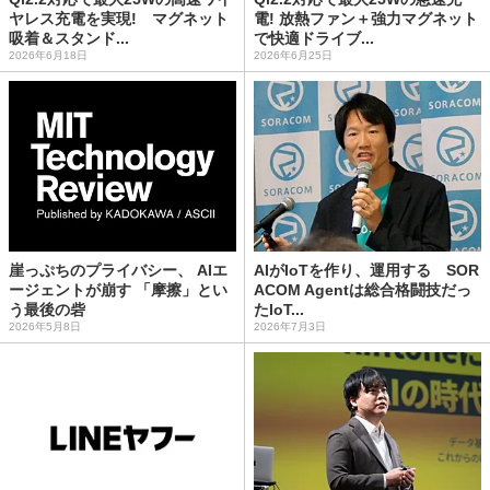
ヤレス充電を実現! マグネット
電! 放熱ファン＋強力マグネット
吸着＆スタンド...
で快適ドライブ...
2026年6月18日
2026年6月25日
崖っぷちのプライバシー、 AIエ
AIがIoTを作り、運用する SOR
ージェントが崩す 「摩擦」とい
ACOM Agentは総合格闘技だっ
う最後の砦
たIoT...
2026年5月8日
2026年7月3日