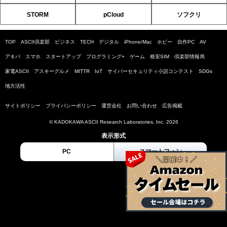
STORM
pCloud
ソフクリ
TOP
ASCII倶楽部
ビジネス
TECH
デジタル
iPhone/Mac
ホビー
自作PC
AV
アキバ
スマホ
スタートアップ
プログラミング+
ゲーム
格安SIM
倶楽部情報局
家電ASCII
アスキーグルメ
MITTR
IoT
サイバーセキュリティ小説コンテスト
SDGs
地方活性
サイトポリシー
プライバシーポリシー
運営会社
お問い合わせ
広告掲載
© KADOKAWA ASCII Research Laboratories, Inc. 2026
表示形式
PC
スマートフォン