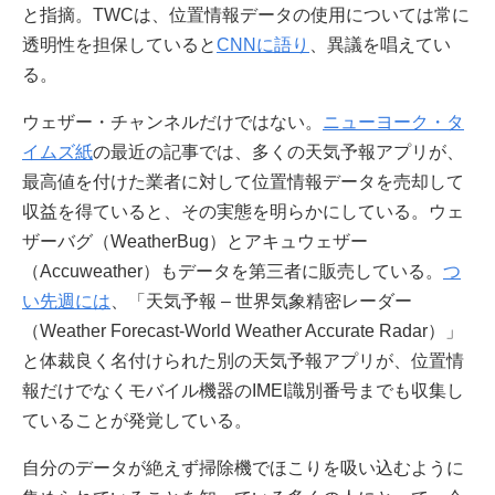
と指摘。TWCは、位置情報データの使用については常に
透明性を担保していると
CNNに語り
、異議を唱えてい
る。
ウェザー・チャンネルだけではない。
ニューヨーク・タ
イムズ紙
の最近の記事では、多くの天気予報アプリが、
最高値を付けた業者に対して位置情報データを売却して
収益を得ていると、その実態を明らかにしている。ウェ
ザーバグ（WeatherBug）とアキュウェザー
（Accuweather）もデータを第三者に販売している。
つ
い先週には
、「天気予報 – 世界気象精密レーダー
（Weather Forecast-World Weather Accurate Radar）」
と体裁良く名付けられた別の天気予報アプリが、位置情
報だけでなくモバイル機器のIMEI識別番号までも収集し
ていることが発覚している。
自分のデータが絶えず掃除機でほこりを吸い込むように