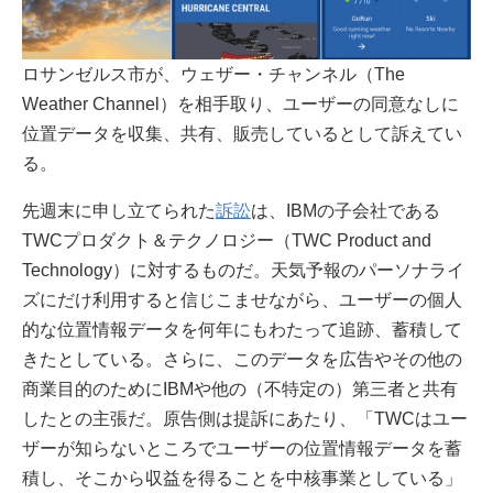
ロサンゼルス市が、ウェザー・チャンネル（The
Weather Channel）を相手取り、ユーザーの同意なしに
位置データを収集、共有、販売しているとして訴えてい
る。
先週末に申し立てられた
訴訟
は、IBMの子会社である
TWCプロダクト＆テクノロジー（TWC Product and
Technology）に対するものだ。天気予報のパーソナライ
ズにだけ利用すると信じこませながら、ユーザーの個人
的な位置情報データを何年にもわたって追跡、蓄積して
きたとしている。さらに、このデータを広告やその他の
商業目的のためにIBMや他の（不特定の）第三者と共有
したとの主張だ。原告側は提訴にあたり、「TWCはユー
ザーが知らないところでユーザーの位置情報データを蓄
積し、そこから収益を得ることを中核事業としている」