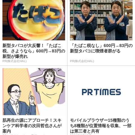
新型タバコが大反響！「たばこ
「たばこ税なし」600円→83円の
税、さようなら」600円→83円の
新型タバコに喫煙者群がる
新型が爆売れ
PR(株式会社HAL)
PR(株式会社HAL)
肌再生の源にアプローチ！スキ
モバイルブラウザー15種類のう
ンケア科学者の次田哲也さんが
ち8種類が位置情報を収集、一部
案内
は第三者と共有