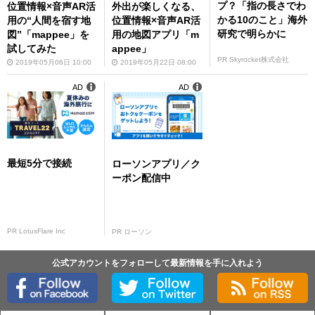
プ？「指の長さでわ
位置情報×音声AR活
外出が楽しくなる、
かる10のこと」海外
用の“人間を宿す地
位置情報×音声AR活
研究で明らかに
図”「mappee」を
用の地図アプリ「m
試してみた
appee」
PR Skyrocket株式会社
2019年05月06日 10:00
2019年05月22日 08:00
AD
AD
最短5分で接続
ローソンアプリ／ク
ーポン配信中
PR LotusFlare Inc
PR ローソン
公式アカウントをフォローして最新情報を手に入れよう