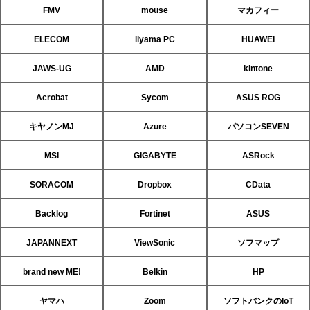
FMV
mouse
マカフィー
ELECOM
iiyama PC
HUAWEI
JAWS-UG
AMD
kintone
Acrobat
Sycom
ASUS ROG
キヤノンMJ
Azure
パソコンSEVEN
MSI
GIGABYTE
ASRock
SORACOM
Dropbox
CData
Backlog
Fortinet
ASUS
JAPANNEXT
ViewSonic
ソフマップ
brand new ME!
Belkin
HP
ヤマハ
Zoom
ソフトバンクのIoT