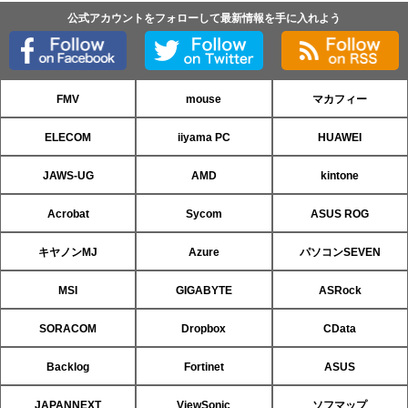
公式アカウントをフォローして最新情報を手に入れよう
FMV
mouse
マカフィー
ELECOM
iiyama PC
HUAWEI
JAWS-UG
AMD
kintone
Acrobat
Sycom
ASUS ROG
キヤノンMJ
Azure
パソコンSEVEN
MSI
GIGABYTE
ASRock
SORACOM
Dropbox
CData
Backlog
Fortinet
ASUS
JAPANNEXT
ViewSonic
ソフマップ