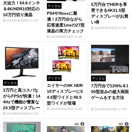
大迫力！54.6インチ
5万円台でHDRを享
デジタル
＆4K/HDR10対応の
受できる4K31.5型
PS4やXboxに最
10万円切り液晶
ディスプレーがお買
適！2万円台ながら
2018年09月08日 11:00
い得
応答速度1msの27型
2018年08月06日 07:00
液晶の実力チェック
2018年08月18日 11:00
デジタル
デジタル
デジタル
エイサーの4K HDR
7万円台で120Hz＆1
3万円と高コスパな
10ディスプレーに5
00型並みの超大画面
がらFPSが快適！14
4.6型ワイドと48.5
ゲームをする方法
4Hzで機能が豊富な
型ワイドが登場
24.5型ディスプレー
2018年06月19日 15:30
2018年06月18日 17:00
2018年06月09日 07:00
AD
AD