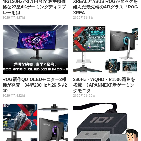
4K/120Hzが3万円台!? お手頃価
XREALとASUS ROGがタッグを
格な27型4Kゲーミングディスプ
組んだ最先端のARグラス「ROG
レーを狙...
XREA...
2026年7月27日
2026年7月8日
ROG新作QD-OLEDモニター2機
260Hz・WQHD・R1500湾曲を
種が発売 34型280Hzと26.5型2
搭載 JAPANNEXT新ゲーミン
40...
グモニタ...
2026年7月22日
2026年6月25日