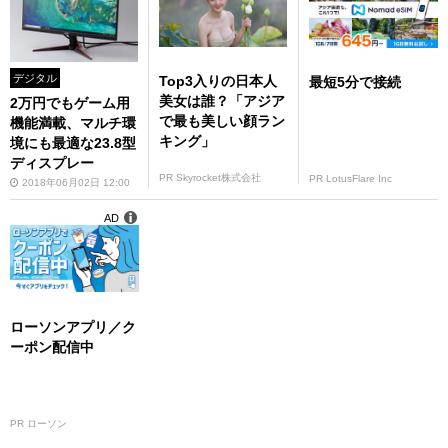
デジタル
Top3入りの日本人
最短5分で接続
美女は誰？「アジア
2万円でもゲーム用
で最も美しい顔ラン
機能満載、マルチ環
キング」
境にも最適な23.8型
ディスプレー
PR Skyrocket株式会社
PR LotusFlare Inc
2018年06月02日 12:00
AD
ローソンアプリ／ク
ーポン配信中
PR ローソン