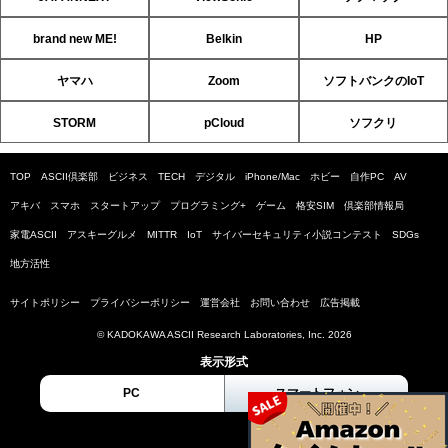
brand new ME!
Belkin
HP
ヤマハ
Zoom
ソフトバンクのIoT
STORM
pCloud
ソフクリ
TOP
ASCII倶楽部
ビジネス
TECH
デジタル
iPhone/Mac
ホビー
自作PC
AV
アキバ
スマホ
スタートアップ
プログラミング+
ゲーム
格安SIM
倶楽部情報局
家電ASCII
アスキーグルメ
MITTR
IoT
サイバーセキュリティ小説コンテスト
SDGs
地方活性
サイトポリシー
プライバシーポリシー
運営会社
お問い合わせ
広告掲載
© KADOKAWA ASCII Research Laboratories, Inc. 2026
表示形式
PC
スマートフォン