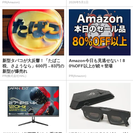
PR(Amazon)
2026年5月1日
新型タバコが大反響！「たばこ
Amazon今日も見逃せない！8
税、さようなら」600円→83円の
0%OFF以上が続々登場
新型が爆売れ
PR(株式会社HAL)
PR(Amazon)