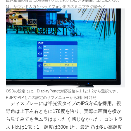
筐体左側の背面にDisplayPortとDsub 15ピンを装備。上に見えるの
は、サウンド入力とヘッドフォン出力のミニプラグ端子だ
OSDの設定では、DisplayPortの対応規格を1.1と1.2から選択でき、
PBPやPIPもこの設定のサブメニューから利用可能だ
ディスプレーには半光沢タイプのIPS方式を採用。視
野角は上下左右ともに178度を誇り、実際に画面を横か
ら見てみても色ムラはまったく感じなかった。コントラ
スト比は1億：1、輝度は300nitと、最近では多い高輝度