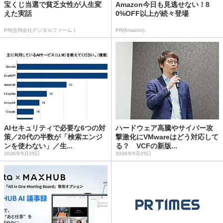
宝くじ当選で貧乏女性が人生変
Amazon今日も見逃せない！8
えた実話
0%OFF以上が続々登場
PR(合同会社デジタルファーム )
PR(Amazon)
AIセキュリティで必要な6つの対
ハードウェア高騰やサイバー攻
策／20代の半数が「検索エンジ
撃激化にVMwareはどう対応して
ンを使わない」／生...
る？ VCFの新版...
2026年5月25日
2026年5月25日