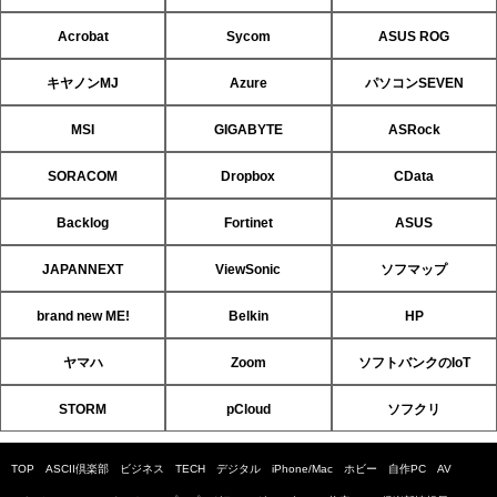
Acrobat
Sycom
ASUS ROG
キヤノンMJ
Azure
パソコンSEVEN
MSI
GIGABYTE
ASRock
SORACOM
Dropbox
CData
Backlog
Fortinet
ASUS
JAPANNEXT
ViewSonic
ソフマップ
brand new ME!
Belkin
HP
ヤマハ
Zoom
ソフトバンクのIoT
STORM
pCloud
ソフクリ
TOP
ASCII倶楽部
ビジネス
TECH
デジタル
iPhone/Mac
ホビー
自作PC
AV