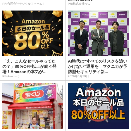
PR(合同会社デジタルファーム )
PR(株式会社HAL)
「え、こんなセールやってた
AI時代は“すべてのリスクを追い
の？」80％OFF以上が続々登
かけない”運用を マクニカが予
場！Amazonの本気が...
防型セキュリティ新...
PR(Amazon)
2026年5月29日