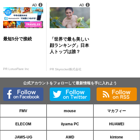
AD
AD
最短5分で接続
「世界で最も美しい
顔ランキング」日本
人トップは誰？
PR LotusFlare Inc
PR Skyrocket株式会社
公式アカウントをフォローして最新情報を手に入れよう
FMV
mouse
マカフィー
ELECOM
iiyama PC
HUAWEI
JAWS-UG
AMD
kintone