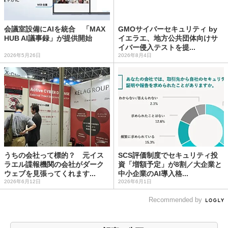
会議室設備にAIを統合 「MAX
GMOサイバーセキュリティ by
HUB AI議事録」が提供開始
イエラエ、地方公共団体向けサ
イバー侵入テストを提...
2026年5月26日
2026年8月4日
うちの会社って標的？ 元イス
SCS評価制度でセキュリティ投
ラエル諜報機関の会社がダーク
資「増額予定」が8割／大企業と
ウェブを見張ってくれます...
中小企業のAI導入格...
2026年6月12日
2026年6月1日
Recommended by