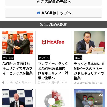
この記事の先頭へ
ASCII.jpトップへ
次にお勧めの記事
デジタル
デジタル
TECH
AWS利用者向けセ
マカフィー、ラック
ラックと日本MS、E
キュリティでマカフ
とAWS利用企業向
MSベースのマネー
ィーとラックが協業
けセキュリティー対
ジドセキュリティで
策で協業へ
協業
2017年11月22日 09:00
2017年11月09日 17:00
2016年11月04日 07:00