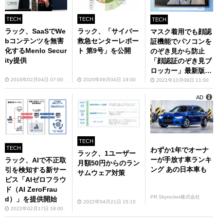
TECH
TECH
TECH
ラック、SaaSでWe
ラック、「サイバー
マスク着用でも顔認
bコンテンツを無害
救急センターレポー
証機能でパソコンを
化するMenlo Secur
ト 第9号」を公開
のぞき見から防止
ity提供
「顔認証のぞき見ブ
ロッカー」最新版が
登場
2016年02月04日 07:00
2020年09月04日 19:00
2021年10月08日 11:00
AD
TECH
TECH
わずか1年でオーナ
ラック、1ユーザー
ーが手放す車ランキ
ラック、AIで不正取
月額50円からのラン
ング あの日本車も
引を検知する新サー
サムウェア対策
ビス「AIゼロフラウ
ド（AI ZeroFrau
PR Skyrocket株式会社
d）」を提供開始
2022年04月21日 15:15
2022年02月17日 18:00