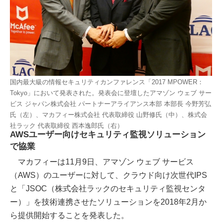
国内最大級の情報セキュリティカンファレンス「2017 MPOWER：
Tokyo」において発表された。発表会に登壇したアマゾン ウェブ サー
ビス ジャパン株式会社 パートナーアライアンス本部 本部長 今野芳弘
氏（左）、マカフィー株式会社 代表取締役 山野修氏（中）、株式会
社ラック 代表取締役 西本逸郎氏（右）
AWSユーザー向けセキュリティ監視ソリューション
で協業
マカフィーは11月9日、アマゾン ウェブ サービス
（AWS）のユーザーに対して、クラウド向け次世代IPS
と「JSOC（株式会社ラックのセキュリティ監視センタ
ー）」を技術連携させたソリューションを2018年2月か
ら提供開始することを発表した。