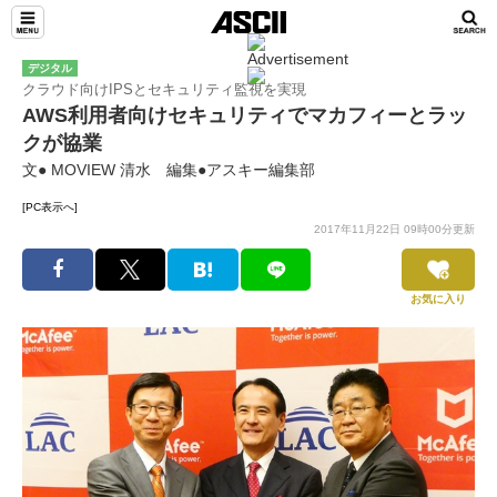
デジタル
クラウド向けIPSとセキュリティ監視を実現
AWS利用者向けセキュリティでマカフィーとラッ
クが協業
文● MOVIEW 清水 編集●アスキー編集部
[PC表示へ]
2017年11月22日 09時00分更新
お気に入り