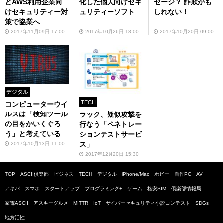
とAWS利用企業向
化した個人向けセキ
セージ？ 詐欺かも
けセキュリティー対
ュリティーソフト
しれない！
策で協業へ
2017年11月09日 17:00
2017年10月26日 18:00
2017年10月20日 09:00
デジタル
TECH
コンピューターウイ
ルスは「検知ツール
ラック、疑似攻撃を
の目をかいくぐろ
行なう「ペネトレー
う」と考えている
ションテストサービ
ス」
2017年10月13日 11:00
2017年12月20日 15:30
TOP
ASCII倶楽部
ビジネス
TECH
デジタル
iPhone/Mac
ホビー
自作PC
AV
アキバ
スマホ
スタートアップ
プログラミング+
ゲーム
格安SIM
倶楽部情報局
家電ASCII
アスキーグルメ
MITTR
IoT
サイバーセキュリティ小説コンテスト
SDGs
地方活性