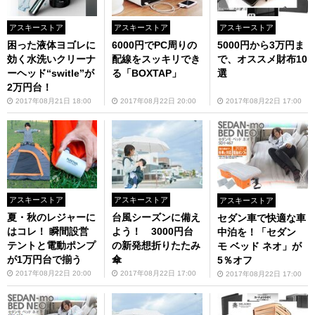
アスキーストア
アスキーストア
アスキーストア
困った液体ヨゴレに
6000円でPC周りの
5000円から3万円ま
効く水洗いクリーナ
配線をスッキリでき
で、オススメ財布10
ーヘッド“switle”が
る「BOXTAP」
選
2万円台！
2017年08月21日 18:00
2017年08月22日 20:00
2017年08月22日 17:00
アスキーストア
アスキーストア
アスキーストア
夏・秋のレジャーに
台風シーズンに備え
セダン車で快適な車
はコレ！ 瞬間設営
よう！ 3000円台
中泊を！「セダン
テントと電動ポンプ
の新発想折りたたみ
モ ベッド ネオ」が
が1万円台で揃う
傘
5％オフ
2017年08月22日 20:00
2017年08月22日 17:00
2017年08月22日 17:00