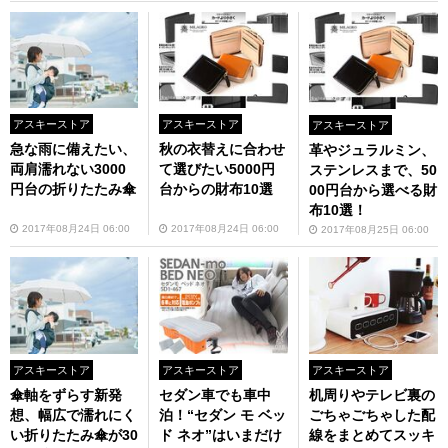
アスキーストア
アスキーストア
アスキーストア
急な雨に備えたい、
秋の衣替えに合わせ
革やジュラルミン、
両肩濡れない3000
て選びたい5000円
ステンレスまで、50
円台の折りたたみ傘
台からの財布10選
00円台から選べる財
布10選！
2017年08月24日 06:00
2017年08月24日 06:00
2017年08月25日 06:00
アスキーストア
アスキーストア
アスキーストア
傘軸をずらす新発
セダン車でも車中
机周りやテレビ裏の
想、幅広で濡れにく
泊！“セダン モ ベッ
ごちゃごちゃした配
い折りたたみ傘が30
ド ネオ”はいまだけ
線をまとめてスッキ