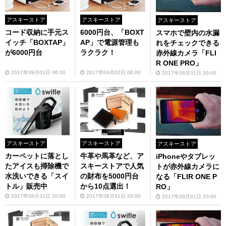
アスキーストア
アスキーストア
アスキーストア
コード収納に手元ス
6000円台、「BOXT
スマホで壁内の水漏
イッチ「BOXTAP」
AP」で電源管理も
れをチェックできる
が6000円台
ラクラク！
赤外線カメラ「FLI
R ONE PRO」
2017年09月01日 06:00
2017年09月02日 06:00
2017年08月31日 20:00
アスキーストア
アスキーストア
アスキーストア
カーペットに落とし
牛革や馬革など、ア
iPhoneやタブレッ
たアイスも掃除機で
スキーストアで人気
トが赤外線カメラに
水洗いできる「スイ
の財布を5000円台
なる「FLIR ONE P
トル」販売中
から10点選出！
RO」
2017年08月31日 20:00
2017年08月31日 20:00
2017年09月01日 20:00