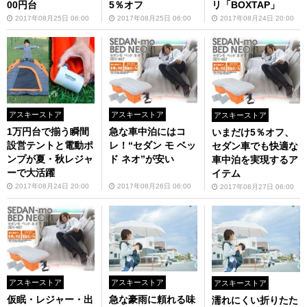
00円台
5％オフ
リ「BOXTAP」
2017年08月25日 06:00
2017年08月25日 06:00
2017年08月24日 20:00
アスキーストア
アスキーストア
アスキーストア
1万円台で揃う瞬間
急な車中泊にはコ
いまだけ5％オフ、
設営テントと電動ポ
レ！“セダン モ ベッ
セダン車でも快適な
ンプが夏・秋レジャ
ド ネオ”が安い
車中泊を実現するア
ーで大活躍
イテム
2017年08月24日 20:00
2017年08月26日 06:00
2017年08月27日 06:00
アスキーストア
アスキーストア
アスキーストア
仮眠・レジャー・出
急な豪雨に頼れる味
濡れにくい折りたた