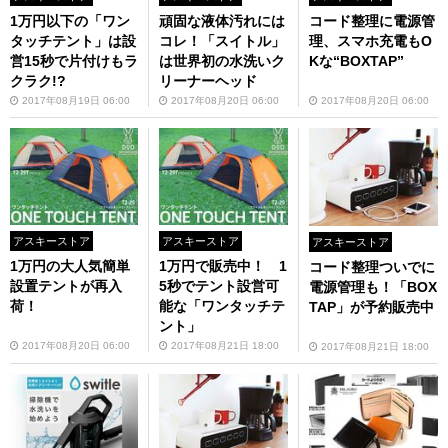
1万円以下の「ワン
頑固な液体汚れには
コード整理に電源管
タッチテント」は設
コレ！「スイトル」
理、スマホ充電もO
営15秒で片付けもラ
は世界初の水洗いク
Kな“BOXTAP”
クラク!?
リーナーヘッド
2017年08月19日 06:00
2017年08月20日 06:00
2017年08月20日 06:00
アスキーストア
アスキーストア
アスキーストア
1万円の大人気簡単
1万円で販売中！ 1
コード整理ついでに
設置テントが再入
5秒でテント設営可
電源管理も！「BOX
荷！
能な「ワンタッチテ
TAP」が予約販売中
ント」
2017年08月20日 06:00
2017年08月21日 18:00
2017年08月21日 18:00