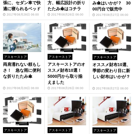
張に、セダン車で快
方、幅広設計の折り
み傘はいかが？ 30
適に寝られるベッド
たたみ傘はコチラ
00円台で販売中
2017年08月28日 06:00
2017年08月26日 06:00
2017年08月27日 06:00
アスキーストア
アスキーストア
アスキーストア
両肩濡れない頼もし
アスキーストアのオ
オススメ財布10選、
さ！ 急な雨に便利
ススメ財布10選！
季節の変わり目に新
な折りたたみ傘
5000円から取り揃
しい財布はいかが？
えました
2017年08月28日 06:00
2017年08月26日 06:00
2017年08月27日 06:00
アスキーストア
アスキーストア
アスキーストア