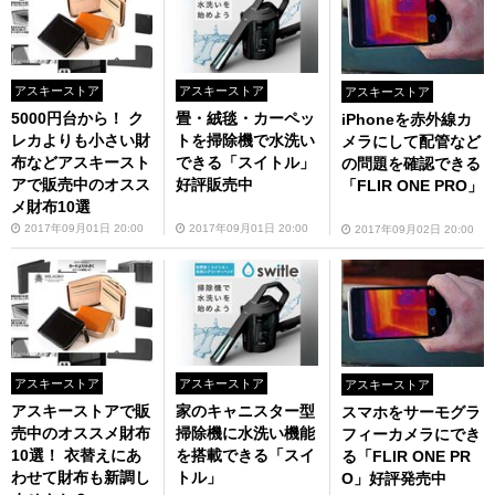
アスキーストア
アスキーストア
アスキーストア
5000円台から！ ク
畳・絨毯・カーペッ
iPhoneを赤外線カ
レカよりも小さい財
トを掃除機で水洗い
メラにして配管など
布などアスキースト
できる「スイトル」
の問題を確認できる
アで販売中のオスス
好評販売中
「FLIR ONE PRO」
メ財布10選
2017年09月01日 20:00
2017年09月01日 20:00
2017年09月02日 20:00
アスキーストア
アスキーストア
アスキーストア
アスキーストアで販
家のキャニスター型
スマホをサーモグラ
売中のオススメ財布
掃除機に水洗い機能
フィーカメラにでき
10選！ 衣替えにあ
を搭載できる「スイ
る「FLIR ONE PR
わせて財布も新調し
トル」
O」好評発売中