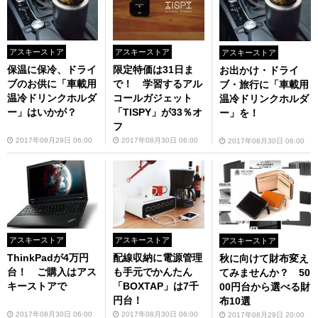
アスキーストア
アスキーストア
アスキーストア
保温に保冷、ドライ
限定特価は31日ま
お出かけ・ドライ
ブのお供に「車載用
で！ 学習するアル
ブ・旅行に「車載用
温冷ドリンクホルダ
コールガジェット
温冷ドリンクホルダ
ー」はいかが？
「TISPY」が33％オ
ー」を！
フ
2017年08月29日 06:00
2017年08月30日 06:00
2017年08月30日 06:00
アスキーストア
アスキーストア
アスキーストア
ThinkPadが4万円
配線収納に電源管理
秋に向けて財布変え
台！ ご購入はアス
も手元でかんたん
てみませんか？ 50
キーストアで
「BOXTAP」は7千
00円台から選べる財
円台！
布10選
2017年08月30日 06:00
2017年08月30日 06:00
2017年08月29日 20:00