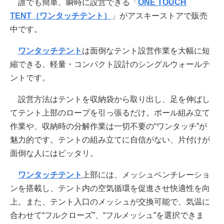
誰でも簡単、瞬時に設営できる「
ONE TOUCH
TENT（ワンタッチテント）
」がアスキーストアで販売
中です。
ワンタッチテント
は面倒なテント設営作業を大幅に短
縮できる、軽量・コンパクト設計のシングルウォールテ
ントです。
設営方法はテントを収納袋から取り出し、足を伸ばし
てテント上部のロープを引っ張るだけ。ポール組み立て
作業や、収納時の分解作業は一切不要の“ワンタッチ”が
魅力的です。テントの組み立てに自信がない、片付けが
面倒な人にはピッタリ。
ワンタッチテント
上部には、メッシュベンチレーショ
ンを搭載し、テント内の空気循環を促進させ快適性を向
上。また、テント入口のメッシュが交換可能で、気温に
合わせて“フルクローズ”、“フルメッシュ”を選択できま