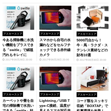
アスキーストア
アスキーストア
アスキーストア
今ある掃除機に水洗
スマホから自宅の水
5000円台から！
い機能をプラスでき
漏れなどをセルフチ
牛・馬・ラクダ・ス
る「switle」で絨毯
ェックできる赤外線
テンレス素材などの
汚れもキレイに
カメラ
財布10選
2017年08月29日 20:00
2017年08月29日 20:00
2017年08月30日 20:00
アスキーストア
アスキーストア
アスキーストア
カーペットや畳を自
Lightning／USB T
コード類をスッキリ
宅の掃除機で水洗い
ype-C接続、温度が
収納「BOXTAP」で
できる「switle」好
見えるスマホ対応赤
机裏環境を改善！