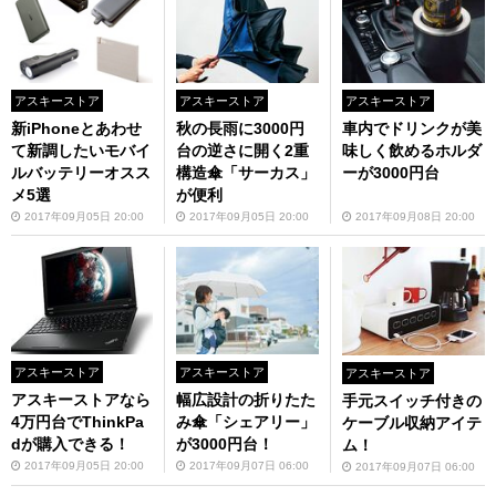
アスキーストア
アスキーストア
アスキーストア
新iPhoneとあわせ
秋の長雨に3000円
車内でドリンクが美
て新調したいモバイ
台の逆さに開く2重
味しく飲めるホルダ
ルバッテリーオスス
構造傘「サーカス」
ーが3000円台
メ5選
が便利
2017年09月05日 20:00
2017年09月05日 20:00
2017年09月08日 20:00
アスキーストア
アスキーストア
アスキーストア
アスキーストアなら
幅広設計の折りたた
手元スイッチ付きの
4万円台でThinkPa
み傘「シェアリー」
ケーブル収納アイテ
dが購入できる！
が3000円台！
ム！
2017年09月05日 20:00
2017年09月07日 06:00
2017年09月07日 06:00