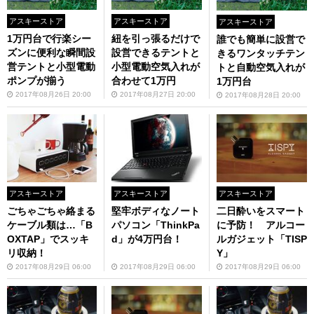
アスキーストア
アスキーストア
アスキーストア
1万円台で行楽シー
紐を引っ張るだけで
誰でも簡単に設営で
ズンに便利な瞬間設
設営できるテントと
きるワンタッチテン
営テントと小型電動
小型電動空気入れが
トと自動空気入れが
ポンプが揃う
合わせて1万円
1万円台
2017年08月26日 20:00
2017年08月27日 20:00
2017年08月28日 20:00
アスキーストア
アスキーストア
アスキーストア
ごちゃごちゃ絡まる
堅牢ボディなノート
二日酔いをスマート
ケーブル類は…「B
パソコン「ThinkPa
に予防！ アルコー
OXTAP」でスッキ
d」が4万円台！
ルガジェット「TISP
リ収納！
Y」
2017年08月29日 06:00
2017年08月29日 06:00
2017年08月29日 06:00