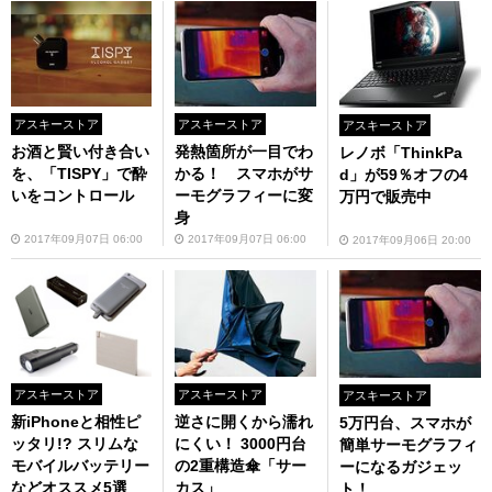
アスキーストア
アスキーストア
アスキーストア
お酒と賢い付き合い
発熱箇所が一目でわ
レノボ「ThinkPa
を、「TISPY」で酔
かる！ スマホがサ
d」が59％オフの4
いをコントロール
ーモグラフィーに変
万円で販売中
身
2017年09月07日 06:00
2017年09月07日 06:00
2017年09月06日 20:00
アスキーストア
アスキーストア
アスキーストア
新iPhoneと相性ピ
逆さに開くから濡れ
5万円台、スマホが
ッタリ!? スリムな
にくい！ 3000円台
簡単サーモグラフィ
モバイルバッテリー
の2重構造傘「サー
ーになるガジェッ
などオススメ5選
カス」
ト！