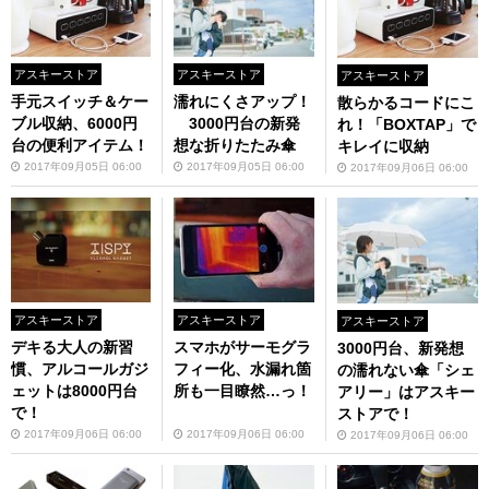
アスキーストア
アスキーストア
アスキーストア
手元スイッチ＆ケー
濡れにくさアップ！
散らかるコードにこ
ブル収納、6000円
3000円台の新発
れ！「BOXTAP」で
台の便利アイテム！
想な折りたたみ傘
キレイに収納
2017年09月05日 06:00
2017年09月05日 06:00
2017年09月06日 06:00
アスキーストア
アスキーストア
アスキーストア
デキる大人の新習
スマホがサーモグラ
3000円台、新発想
慣、アルコールガジ
フィー化、水漏れ箇
の濡れない傘「シェ
ェットは8000円台
所も一目瞭然…っ！
アリー」はアスキー
で！
ストアで！
2017年09月06日 06:00
2017年09月06日 06:00
2017年09月06日 06:00