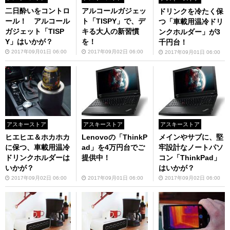
二日酔いをコントロ
アルコールガジェッ
ドリンクを冷たく保
ール！ アルコール
ト「TISPY」で、デ
つ「車載用温冷ドリ
ガジェット「TISP
キる大人の新習慣
ンクホルダー」が3
Y」はいかが？
を！
千円台！
2017年09月01日 06:00
2017年09月02日 06:00
2017年09月01日 06:00
アスキーストア
アスキーストア
アスキーストア
ヒエヒエ＆ホカホカ
Lenovoの「ThinkP
メインやサブに、堅
に保つ、車載用温冷
ad」を4万円台でご
牢設計なノートパソ
ドリンクホルダーは
提供中！
コン「ThinkPad」
いかが？
はいかが？
2017年09月02日 06:00
2017年09月01日 06:00
2017年09月02日 06:00