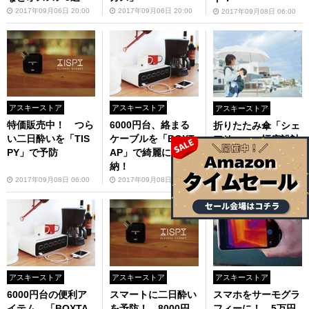
2017年09月06日 20:00
2017年09月06日 20:00
2017年09月08日 06:00
アスキーストア
アスキーストア
アスキーストア
特価販売中！ つら
6000円台、絡まる
折りたたみ傘「シェ
い二日酔いを「TIS
ケーブルを「BOXT
アリー」、幅広設計
PY」で予防
AP」で綺麗に収
で肩も濡れにくい…
納！
っ！
2017年09月08日 06:00
2017年09月08日 06:00
2017年09月08日 06:00
アスキーストア
アスキーストア
アスキーストア
6000円台の便利ア
スマートに二日酔い
スマホをサーモグラ
イテム、「BOXTA
を予防！ 8000円
フィーに！ 5万円