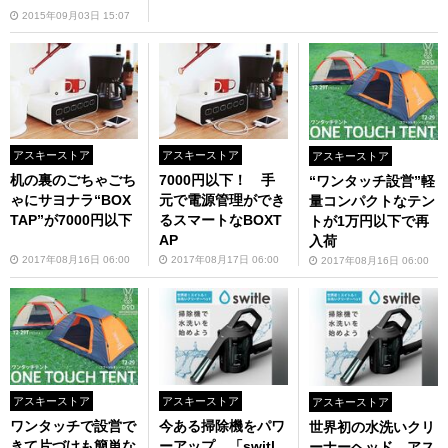
2015年09月03日 15:07
アスキーストア
アスキーストア
アスキーストア
机の裏のごちゃごち
7000円以下！ 手
“ワンタッチ設営”軽
ゃにサヨナラ“BOX
元で電源管理ができ
量コンパクトなテン
TAP”が7000円以下
るスマートなBOXT
トが1万円以下で再
AP
入荷
2017年08月16日 06:00
2017年08月17日 06:00
2017年08月16日 06:00
アスキーストア
アスキーストア
アスキーストア
ワンタッチで設営で
今ある掃除機をパワ
世界初の水洗いクリ
きて片づけも簡単な
ーアップ、「switl
ーナーヘッド、アス