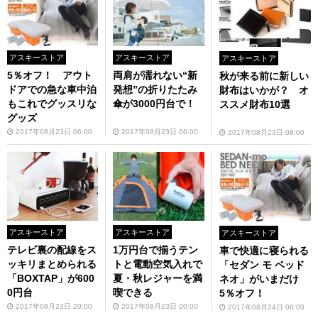
アスキーストア
アスキーストア
アスキーストア
5％オフ！ アウト
両肩が濡れない“新
秋が来る前に新しい
ドアでの急な車中泊
発想”の折りたたみ
財布はいかが？ オ
もこれでグッスリな
傘が3000円台で！
ススメ財布10選
グッズ
2017年08月23日 06:00
2017年08月23日 06:00
2017年08月23日 06:00
アスキーストア
アスキーストア
アスキーストア
テレビ裏の配線をス
1万円台で揃うテン
車で快適に寝られる
ッキリまとめられる
トと電動空気入れで
「セダン モ ベッド
「BOXTAP」が600
夏・秋レジャーを満
ネオ」がいまだけ
0円台
喫できる
5％オフ！
2017年08月23日 20:00
2017年08月23日 20:00
2017年08月24日 06:00