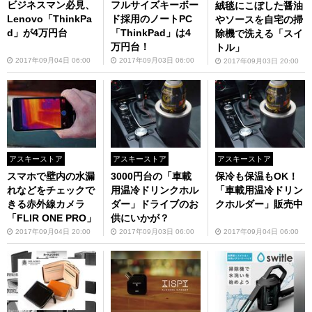
ビジネスマン必見、
フルサイズキーボー
絨毯にこぼした醤油
Lenovo「ThinkPa
ド採用のノートPC
やソースを自宅の掃
d」が4万円台
「ThinkPad」は4
除機で洗える「スイ
万円台！
トル」
2017年09月04日 06:00
2017年09月03日 06:00
2017年09月03日 20:00
アスキーストア
アスキーストア
アスキーストア
スマホで壁内の水漏
3000円台の「車載
保冷も保温もOK！
れなどをチェックで
用温冷ドリンクホル
「車載用温冷ドリン
きる赤外線カメラ
ダー」ドライブのお
クホルダー」販売中
「FLIR ONE PRO」
供にいかが？
2017年09月04日 20:00
2017年09月03日 06:00
2017年09月04日 06:00