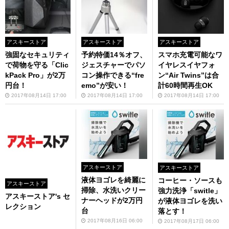
アスキーストア
アスキーストア
アスキーストア
強固なセキュリティ
予約特価14％オフ、
スマホ充電可能なワ
で荷物を守る「Clic
ジェスチャーでパソ
イヤレスイヤフォ
kPack Pro」が2万
コン操作できる“fre
ン“Air Twins”は合
円台！
emo”が安い！
計60時間再生OK
2017年08月14日 17:00
2017年08月14日 17:00
2017年08月14日 17:00
アスキーストア
アスキーストア
液体ヨゴレを綺麗に
コーヒー・ソースも
アスキーストア
掃除、水洗いクリー
強力洗浄「switle」
アスキーストア's セ
ナーヘッドが2万円
が液体ヨゴレを洗い
レクション
台
落とす！
2017年08月16日 06:00
2017年08月17日 06:00