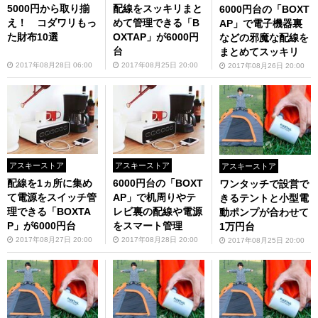
5000円から取り揃
配線をスッキリまと
6000円台の「BOXT
え！ コダワリもっ
めて管理できる「B
AP」で電子機器裏
た財布10選
OXTAP」が6000円
などの邪魔な配線を
台
まとめてスッキリ
2017年08月28日 06:00
2017年08月25日 20:00
2017年08月26日 20:00
アスキーストア
アスキーストア
アスキーストア
配線を1ヵ所に集め
6000円台の「BOXT
ワンタッチで設営で
て電源をスイッチ管
AP」で机周りやテ
きるテントと小型電
理できる「BOXTA
レビ裏の配線や電源
動ポンプが合わせて
P」が6000円台
をスマート管理
1万円台
2017年08月27日 20:00
2017年08月28日 20:00
2017年08月25日 20:00