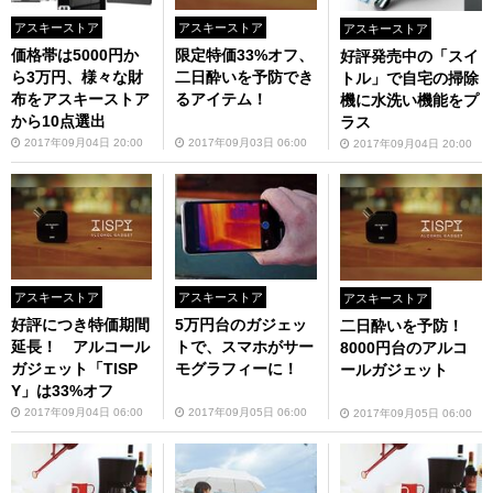
アスキーストア
アスキーストア
アスキーストア
価格帯は5000円か
限定特価33%オフ、
好評発売中の「スイ
ら3万円、様々な財
二日酔いを予防でき
トル」で自宅の掃除
布をアスキーストア
るアイテム！
機に水洗い機能をプ
から10点選出
ラス
2017年09月04日 20:00
2017年09月03日 06:00
2017年09月04日 20:00
アスキーストア
アスキーストア
アスキーストア
好評につき特価期間
5万円台のガジェッ
二日酔いを予防！
延長！ アルコール
トで、スマホがサー
8000円台のアルコ
ガジェット「TISP
モグラフィーに！
ールガジェット
Y」は33%オフ
2017年09月04日 06:00
2017年09月05日 06:00
2017年09月05日 06:00