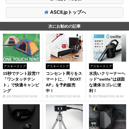
ASCII.jpトップへ
次にお勧めの記事
アスキーストア
アスキーストア
アスキーストア
15秒でテント設営!?
コンセント周りをス
水洗いクリーナーヘ
「ワンタッチテン
マートに、「BOXT
ッド“switle”は頑固
ト」で快適キャンピ
AP」を予約販売
な液体ヨゴレに便
ング
中！
利！
2017年08月15日 06:00
2017年08月15日 06:00
2017年08月15日 06:00