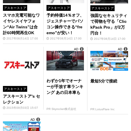
アスキーストア
アスキーストア
アスキーストア
スマホ充電可能なワ
予約特価14％オフ、
強固なセキュリティ
イヤレスイヤフォ
ジェスチャーでパソ
で荷物を守る「Clic
ン“Air Twins”は合
コン操作できる“fre
kPack Pro」が2万
計60時間再生OK
emo”が安い！
円台！
2017年08月14日 17:00
2017年08月14日 17:00
2017年08月14日 17:00
AD
AD
わずか1年でオーナ
最短5分で接続
ーが手放す車ランキ
アスキーストア
ング あの日本車も
アスキーストア's セ
レクション
2015年09月03日 15:07
PR Skyrocket株式会社
PR LotusFlare Inc
AD