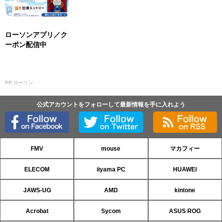
ローソンアプリ／ク
ーポン配信中
PR ローソン
公式アカウントをフォローして最新情報を手に入れよう
FMV
mouse
マカフィー
ELECOM
iiyama PC
HUAWEI
JAWS-UG
AMD
kintone
Acrobat
Sycom
ASUS ROG