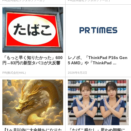
PR(合同会社デジタルファーム )
PR(合同会社デジタルファーム )
「もっと早く知りたかった」600
レノボ、「ThinkPad P16s Gen
円→83円の新型タバコが大反響
5 AMD」や「ThinkPad ...
PR(株式会社HAL)
2026年6月2日
【1ヶ月以内に大金持ちになりた
「たばこ税なし」思わぬ朗報に