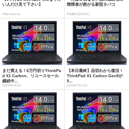
い人だけ見て下さい】
喫煙者が群がる新型タバコ
PR(Il Sereno)
PR(株式会社HAL)
まだ買える！6万円切りThinkPa
【本日最終】品切れから復活！
d X1 Carbon、リユースセール
ThinkPad X1 Carbon Gen9が
継続中...
5...
2026年6月2日
2026年7月13日