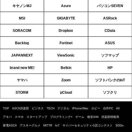
キヤノンMJ
Azure
パソコンSEVEN
MSI
GIGABYTE
ASRock
SORACOM
Dropbox
CData
Backlog
Fortinet
ASUS
JAPANNEXT
ViewSonic
ソフマップ
brand new ME!
Belkin
HP
ヤマハ
Zoom
ソフトバンクのIoT
STORM
pCloud
ソフクリ
TOP
ASCII倶楽部
ビジネス
TECH
デジタル
iPhone/Mac
ホビー
自作PC
AV
アキバ
スマホ
スタートアップ
プログラミング+
ゲーム
格安SIM
倶楽部情報局
家電ASCII
アスキーグルメ
MITTR
IoT
サイバーセキュリティ小説コンテスト
SDGs