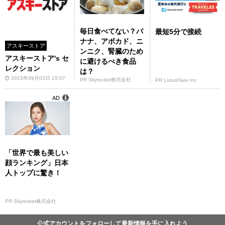
毎日食べてない？バ
最短5分で接続
ナナ、アボカド、ニ
アスキーストア
ンニク、腎臓のため
アスキーストア's セ
に避けるべき食品
レクション
は？
2015年09月03日 15:07
PR Skyrocket株式会社
PR LotusFlare Inc
AD
「世界で最も美しい
顔ランキング」日本
人トップに驚き！
PR Skyrocket株式会社
公式アカウントをフォローして最新情報を手に入れよう