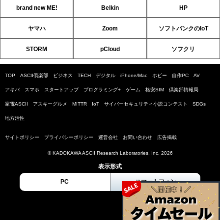
brand new ME!
Belkin
HP
ヤマハ
Zoom
ソフトバンクのIoT
STORM
pCloud
ソフクリ
TOP
ASCII倶楽部
ビジネス
TECH
デジタル
iPhone/Mac
ホビー
自作PC
AV
アキバ
スマホ
スタートアップ
プログラミング+
ゲーム
格安SIM
倶楽部情報局
家電ASCII
アスキーグルメ
MITTR
IoT
サイバーセキュリティ小説コンテスト
SDGs
地方活性
サイトポリシー
プライバシーポリシー
運営会社
お問い合わせ
広告掲載
© KADOKAWA ASCII Research Laboratories, Inc. 2026
表示形式
PC
スマートフォン