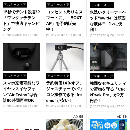
アスキーストア
アスキーストア
アスキーストア
15秒でテント設営!?
コンセント周りをス
水洗いクリーナーヘ
「ワンタッチテン
マートに、「BOXT
ッド“switle”は頑固
ト」で快適キャンピ
AP」を予約販売
な液体ヨゴレに便
ング
中！
利！
2017年08月15日 06:00
2017年08月15日 06:00
2017年08月15日 06:00
アスキーストア
アスキーストア
アスキーストア
スマホ充電可能なワ
予約特価14％オフ、
強固なセキュリティ
イヤレスイヤフォ
ジェスチャーでパソ
で荷物を守る「Clic
ン“Air Twins”は合
コン操作できる“fre
kPack Pro」が2万
計60時間再生OK
emo”が安い！
円台！
2017年08月14日 17:00
2017年08月14日 17:00
2017年08月14日 17:00
AD
AD