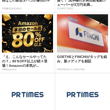
税なしの新型タバコが爆売れ中
届く！ 洗浄機付き高性能電動シ
ェーバーが3万円未満...
PR(株式会社HAL)
2026年7月8日
「え、こんなセールやってた
GOETHEとFINCHIがタッグを組
の？」80％OFF以上が続々登
み、新メディアを創設
場！Amazonの本気が...
PR(Amazon)
PR(FINCHI on GOETHE)