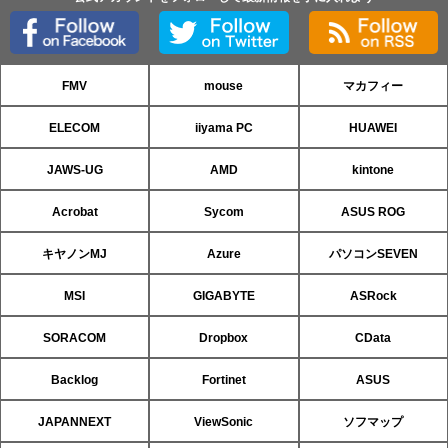
FMV
mouse
マカフィー
ELECOM
iiyama PC
HUAWEI
JAWS-UG
AMD
kintone
Acrobat
Sycom
ASUS ROG
キヤノンMJ
Azure
パソコンSEVEN
MSI
GIGABYTE
ASRock
SORACOM
Dropbox
CData
Backlog
Fortinet
ASUS
JAPANNEXT
ViewSonic
ソフマップ