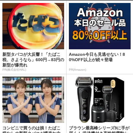
新型タバコが大反響！「たばこ
Amazon今日も見逃せない！8
税、さようなら」600円→83円の
0%OFF以上が続々登場
新型が爆売れ
PR(株式会社HAL)
PR(Amazon)
コンビニで買うのは損！たばこ
ブラウン最高峰シリーズ9に手が