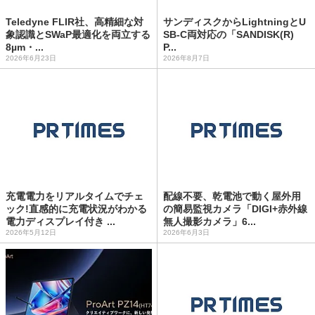
Teledyne FLIR社、高精細な対
サンディスクからLightningとU
象認識とSWaP最適化を両立する
SB-C両対応の「SANDISK(R)
8µm・...
P...
2026年6月23日
2026年8月7日
充電電力をリアルタイムでチェ
配線不要、乾電池で動く屋外用
ック!直感的に充電状況がわかる
の簡易監視カメラ「DIGI+赤外線
電力ディスプレイ付き ...
無人撮影カメラ」6...
2026年5月12日
2026年6月3日