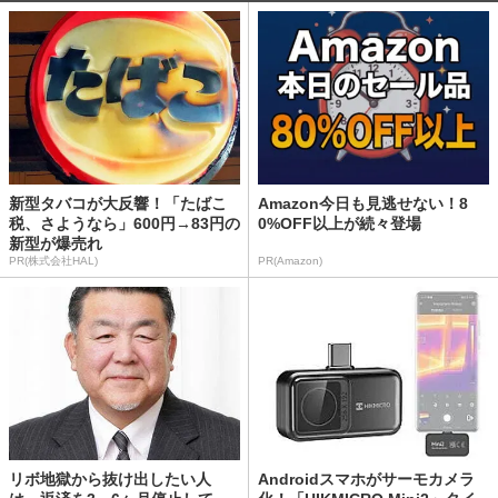
新型タバコが大反響！「たばこ
Amazon今日も見逃せない！8
税、さようなら」600円→83円の
0%OFF以上が続々登場
新型が爆売れ
PR(株式会社HAL)
PR(Amazon)
リボ地獄から抜け出したい人
Androidスマホがサーモカメラ