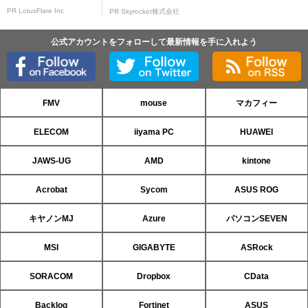
PR LotusFlare Inc
PR Skyrocket株式会社
公式アカウントをフォローして最新情報を手に入れよう
FMV
mouse
マカフィー
ELECOM
iiyama PC
HUAWEI
JAWS-UG
AMD
kintone
Acrobat
Sycom
ASUS ROG
キヤノンMJ
Azure
パソコンSEVEN
MSI
GIGABYTE
ASRock
SORACOM
Dropbox
CData
Backlog
Fortinet
ASUS