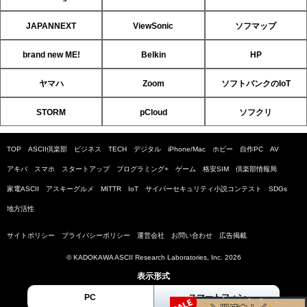
JAPANNEXT
ViewSonic
ソフマップ
brand new ME!
Belkin
HP
ヤマハ
Zoom
ソフトバンクのIoT
STORM
pCloud
ソフクリ
TOP
ASCII倶楽部
ビジネス
TECH
デジタル
iPhone/Mac
ホビー
自作PC
AV
アキバ
スマホ
スタートアップ
プログラミング+
ゲーム
格安SIM
倶楽部情報局
家電ASCII
アスキーグルメ
MITTR
IoT
サイバーセキュリティ小説コンテスト
SDGs
地方活性
サイトポリシー
プライバシーポリシー
運営会社
お問い合わせ
広告掲載
© KADOKAWA ASCII Research Laboratories, Inc. 2026
表示形式
PC
スマートフォン