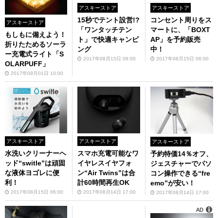
アスキーストア
アスキーストア
15秒でテント設営!?
コンセント周りをス
アスキーストア
「ワンタッチテン
マートに、「BOXT
もしもに備えよう！
ト」で快適キャンピ
AP」を予約販売
折りたためるソーラ
ング
中！
ー充電式ライト「S
2017年08月15日 06:00
2017年08月15日 06:00
OLARPUFF」
2017年09月01日 10:00
アスキーストア
アスキーストア
アスキーストア
水洗いクリーナーヘ
スマホ充電可能なワ
予約特価14％オフ、
ッド“switle”は頑固
イヤレスイヤフォ
ジェスチャーでパソ
な液体ヨゴレに便
ン“Air Twins”は合
コン操作できる“fre
利！
計60時間再生OK
emo”が安い！
2017年08月15日 06:00
2017年08月14日 17:00
2017年08月14日 17:00
AD