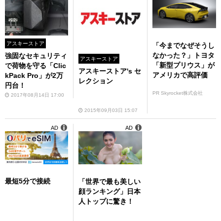
アスキーストア
「今までなぜそうし
なかった？」トヨタ
強固なセキュリティ
アスキーストア
「新型プリウス」が
で荷物を守る「Clic
アスキーストア's セ
アメリカで高評価
kPack Pro」が2万
レクション
円台！
PR Skyrocket株式会社
2017年08月14日 17:00
2015年09月03日 15:07
AD
AD
最短5分で接続
「世界で最も美しい
顔ランキング」日本
人トップに驚き！