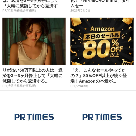
は、返済を3～6ヶ月停止して
化！「HIKMICRO Mini2」タイ
『大幅に減額してから返済す...
ムセー...
PR(渋谷法務総合事務所)
2026年6月5日
リボ払い50万円以上の人は、返
「え、こんなセールやってた
済を3～6ヶ月停止して『大幅に
の？」80％OFF以上が続々登
減額してから返済する...
場！Amazonの本気が...
PR(渋谷法務総合事務所)
PR(Amazon)