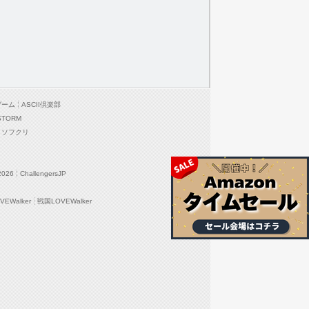
ゲーム
ASCII倶楽部
STORM
ソフクリ
2026
ChallengersJP
EWalker
戦国LOVEWalker