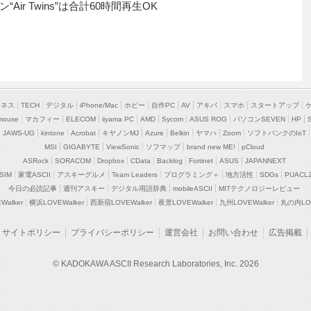
r Twins”は合計60時間再生OK
ジネス
TECH
デジタル
iPhone/Mac
ホビー
自作PC
AV
アキバ
スマホ
スタートアップ
mouse
マカフィー
ELECOM
iiyama PC
AMD
Sycom
ASUS ROG
パソコンSEVEN
HP
JAWS-UG
kintone
Acrobat
キヤノンMJ
Azure
Belkin
ヤマハ
Zoom
ソフトバンクのIoT
MSI
GIGABYTE
ViewSonic
ソフマップ
brand new ME!
pCloud
ASRock
SORACOM
Dropbox
CData
Backlog
Fortinet
ASUS
JAPANNEXT
SIM
家電ASCII
アスキーグルメ
Team Leaders
プログラミング＋
地方活性
SDGs
PUACL
今日の必読記事
週刊アスキー
デジタル用語辞典
mobileASCII
MITテクノロジーレビュー
alker
横浜LOVEWalker
西新宿LOVEWalker
夜景LOVEWalker
九州LOVEWalker
丸の内LOV
サイトポリシー
プライバシーポリシー
運営会社
お問い合わせ
広告掲載
© KADOKAWA ASCII Research Laboratories, Inc. 2026