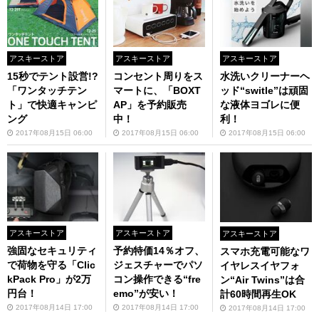
アスキーストア
アスキーストア
アスキーストア
15秒でテント設営!?
コンセント周りをス
水洗いクリーナーヘ
「ワンタッチテン
マートに、「BOXT
ッド“switle”は頑固
ト」で快適キャンピ
AP」を予約販売
な液体ヨゴレに便
ング
中！
利！
2017年08月15日 06:00
2017年08月15日 06:00
2017年08月15日 06:00
アスキーストア
アスキーストア
アスキーストア
強固なセキュリティ
予約特価14％オフ、
スマホ充電可能なワ
で荷物を守る「Clic
ジェスチャーでパソ
イヤレスイヤフォ
kPack Pro」が2万
コン操作できる“fre
ン“Air Twins”は合
円台！
emo”が安い！
計60時間再生OK
2017年08月14日 17:00
2017年08月14日 17:00
2017年08月14日 17:00