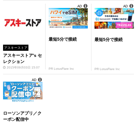
AD
AD
最短5分で接続
最短5分で接続
アスキーストア
アスキーストア's セ
レクション
2015年09月03日 15:07
PR LotusFlare Inc
PR LotusFlare Inc
AD
ローソンアプリ／ク
ーポン配信中