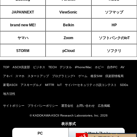
JAPANNEXT
ViewSonic
ソフマップ
brand new ME!
Belkin
HP
ヤマハ
Zoom
ソフトバンクのIoT
STORM
pCloud
ソフクリ
TOP
ASCII倶楽部
ビジネス
TECH
デジタル
iPhone/Mac
ホビー
自作PC
AV
アキバ
スマホ
スタートアップ
プログラミング+
ゲーム
格安SIM
倶楽部情報局
家電ASCII
アスキーグルメ
MITTR
IoT
サイバーセキュリティ小説コンテスト
SDGs
地方活性
サイトポリシー
プライバシーポリシー
運営会社
お問い合わせ
広告掲載
© KADOKAWA ASCII Research Laboratories, Inc. 2026
表示形式
PC
スマートフォン