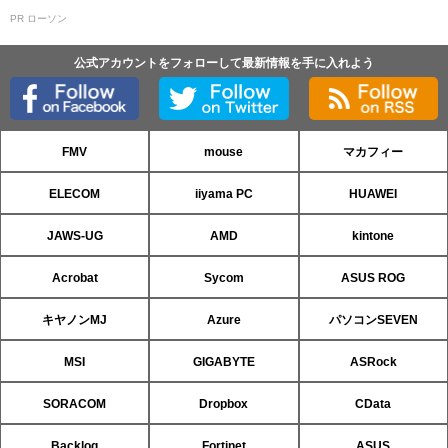
PR ローソン
公式アカウントをフォローして最新情報を手に入れよう
FMV
mouse
マカフィー
ELECOM
iiyama PC
HUAWEI
JAWS-UG
AMD
kintone
Acrobat
Sycom
ASUS ROG
キヤノンMJ
Azure
パソコンSEVEN
MSI
GIGABYTE
ASRock
SORACOM
Dropbox
CData
Backlog
Fortinet
ASUS