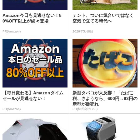
Amazon今日も見逃せない！8
テント、ついに気合いではなく
0%OFF以上が続々登場
空気で立てる時代へ
PR(Amazon)
2026年5月8日
【毎日変わる】Amazonタイム
新型タバコが大反響！「たばこ
セールが見逃せない！
税、さようなら」600円→83円の
新型が爆売れ
PR(Amazon)
PR(株式会社HAL)