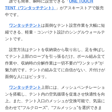
誰でも簡単、瞬時に設営できる「
ONE TOUCH
TENT（ワンタッチテント）
」がアスキーストアで販売
中です。
ワンタッチテント
は面倒なテント設営作業を大幅に短
縮できる、軽量・コンパクト設計のシングルウォールテ
ントです。
設営方法はテントを収納袋から取り出し、足を伸ばし
てテント上部のロープを引っ張るだけ。ポール組み立て
作業や、収納時の分解作業は一切不要の“ワンタッチ”が
魅力的です。テントの組み立てに自信がない、片付けが
面倒な人にはピッタリ。
ワンタッチテント
上部には、メッシュベンチレーショ
ンを搭載し、テント内の空気循環を促進させ快適性を向
上。また、テント入口のメッシュが交換可能で、気温に
合わせて“フルクローズ”、“フルメッシュ”を選択できま