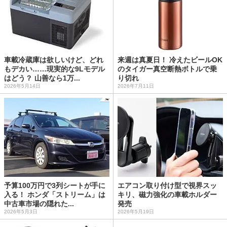
車載冷蔵庫は欲しいけど、どれ
来週は真夏日！ 冷えたビールOK
もデカい……現実的な9Lモデル
のタイガー真空断熱ボトルで乗
はどう？ 山善なら1万...
り切れ
2026年5月14日
2026年7月11日
予算100万円で3列シートが手に
エアコン取り付け型で視界スッ
入る！ ホンダ「ストリーム」は
キリ、磁力強化の車載ホルダー
中古車市場の隠れた...
発売
2026年5月3日
2026年5月19日