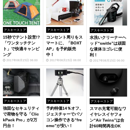
アスキーストア
アスキーストア
アスキーストア
15秒でテント設営!?
コンセント周りをス
水洗いクリーナーヘ
「ワンタッチテン
マートに、「BOXT
ッド“switle”は頑固
ト」で快適キャンピ
AP」を予約販売
な液体ヨゴレに便
ング
中！
利！
2017年08月15日 06:00
2017年08月15日 06:00
2017年08月15日 06:00
アスキーストア
アスキーストア
アスキーストア
強固なセキュリティ
予約特価14％オフ、
スマホ充電可能なワ
で荷物を守る「Clic
ジェスチャーでパソ
イヤレスイヤフォ
kPack Pro」が2万
コン操作できる“fre
ン“Air Twins”は合
円台！
emo”が安い！
計60時間再生OK