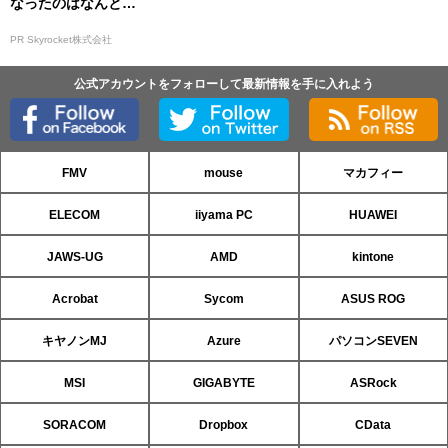
なったのはなんと…
PR Skyrocket株式会社
公式アカウントをフォローして最新情報を手に入れよう
FMV
mouse
マカフィー
ELECOM
iiyama PC
HUAWEI
JAWS-UG
AMD
kintone
Acrobat
Sycom
ASUS ROG
キヤノンMJ
Azure
パソコンSEVEN
MSI
GIGABYTE
ASRock
SORACOM
Dropbox
CData