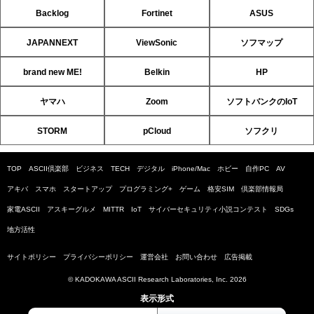
Backlog
Fortinet
ASUS
JAPANNEXT
ViewSonic
ソフマップ
brand new ME!
Belkin
HP
ヤマハ
Zoom
ソフトバンクのIoT
STORM
pCloud
ソフクリ
TOP
ASCII倶楽部
ビジネス
TECH
デジタル
iPhone/Mac
ホビー
自作PC
AV
アキバ
スマホ
スタートアップ
プログラミング+
ゲーム
格安SIM
倶楽部情報局
家電ASCII
アスキーグルメ
MITTR
IoT
サイバーセキュリティ小説コンテスト
SDGs
地方活性
サイトポリシー
プライバシーポリシー
運営会社
お問い合わせ
広告掲載
© KADOKAWA ASCII Research Laboratories, Inc. 2026
表示形式