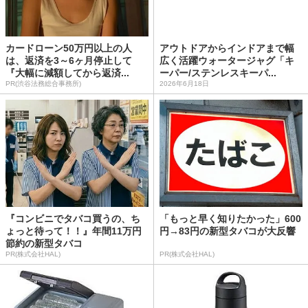
カードローン50万円以上の人
アウトドアからインドアまで幅
は、返済を3～6ヶ月停止して
広く活躍ウォータージャグ「キ
『大幅に減額してから返済...
ーパー/ステンレスキーパ...
PR(渋谷法務総合事務所)
2026年6月18日
『コンビニでタバコ買うの、ち
「もっと早く知りたかった」600
ょっと待って！！』年間11万円
円→83円の新型タバコが大反響
節約の新型タバコ
PR(株式会社HAL)
PR(株式会社HAL)