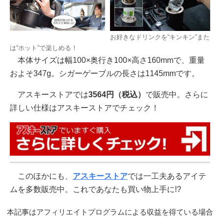
お好きなドリンクを“キンキン”また
は“ホット”で楽しめる！
本体サイズは幅100×奥行き100×高さ160mmで、重量
およそ347g。シガーゲーブルの長さは1145mmです。
アスキーストアでは
3564円（税込）
で販売中。さらに
詳しい仕様はアスキーストアでチェック！
このほかにも、
アスキーストア
では一工夫あるアイテ
ムを多数販売中。これであなたも買い物上手に!?
本記事はアフィリエイトプログラムによる収益を得ている場合