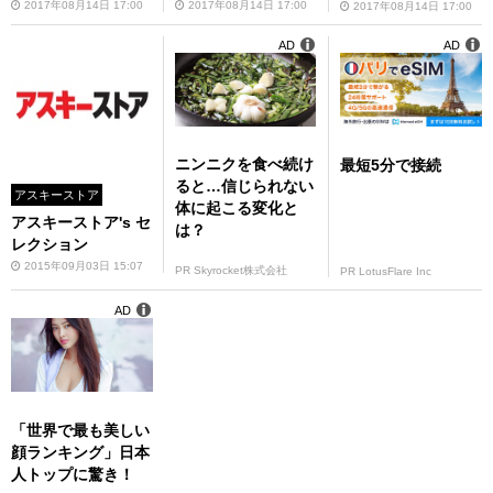
2017年08月14日 17:00
2017年08月14日 17:00
2017年08月14日 17:00
AD
AD
ニンニクを食べ続け
最短5分で接続
ると…信じられない
アスキーストア
体に起こる変化と
アスキーストア's セ
は？
レクション
2015年09月03日 15:07
PR Skyrocket株式会社
PR LotusFlare Inc
AD
「世界で最も美しい
顔ランキング」日本
人トップに驚き！