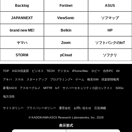
Backlog
Fortinet
ASUS
JAPANNEXT
ViewSonic
ソフマップ
brand new ME!
Belkin
HP
ヤマハ
Zoom
ソフトバンクのIoT
STORM
pCloud
ソフクリ
TOP
ASCII倶楽部
ビジネス
TECH
デジタル
iPhone/Mac
ホビー
自作PC
AV
アキバ
スマホ
スタートアップ
プログラミング+
ゲーム
格安SIM
倶楽部情報局
家電ASCII
アスキーグルメ
MITTR
IoT
サイバーセキュリティ小説コンテスト
SDGs
地方活性
サイトポリシー
プライバシーポリシー
運営会社
お問い合わせ
広告掲載
© KADOKAWA ASCII Research Laboratories, Inc. 2026
表示形式