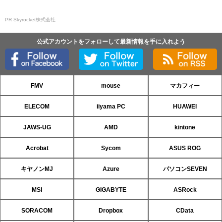
PR Skyrocket株式会社
公式アカウントをフォローして最新情報を手に入れよう
FMV
mouse
マカフィー
ELECOM
iiyama PC
HUAWEI
JAWS-UG
AMD
kintone
Acrobat
Sycom
ASUS ROG
キヤノンMJ
Azure
パソコンSEVEN
MSI
GIGABYTE
ASRock
SORACOM
Dropbox
CData