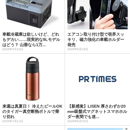
車載冷蔵庫は欲しいけど、どれ
エアコン取り付け型で視界スッ
もデカい……現実的な9Lモデル
キリ、磁力強化の車載ホルダー
はどう？ 山善なら1万...
発売
2026年5月14日
2026年5月19日
来週は真夏日！ 冷えたビールOK
【新感覚】LISEN 厚さわずか20
のタイガー真空断熱ボトルで乗
mm吸盤式マグネットスマホホル
り切れ
ダー夜間でも迷...
2026年7月11日
2026年6月10日