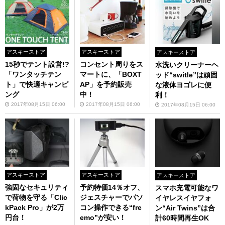
アスキーストア
アスキーストア
アスキーストア
15秒でテント設営!?
コンセント周りをス
水洗いクリーナーヘ
「ワンタッチテン
マートに、「BOXT
ッド“switle”は頑固
ト」で快適キャンピ
AP」を予約販売
な液体ヨゴレに便
ング
中！
利！
2017年08月15日 06:00
2017年08月15日 06:00
2017年08月15日 06:00
アスキーストア
アスキーストア
アスキーストア
強固なセキュリティ
予約特価14％オフ、
スマホ充電可能なワ
で荷物を守る「Clic
ジェスチャーでパソ
イヤレスイヤフォ
kPack Pro」が2万
コン操作できる“fre
ン“Air Twins”は合
円台！
emo”が安い！
計60時間再生OK