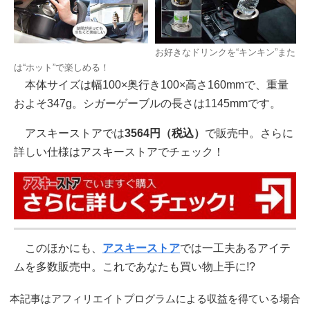
お好きなドリンクを“キンキン”また
は“ホット”で楽しめる！
本体サイズは幅100×奥行き100×高さ160mmで、重量
およそ347g。シガーゲーブルの長さは1145mmです。
アスキーストアでは
3564円（税込）
で販売中。さらに
詳しい仕様はアスキーストアでチェック！
このほかにも、
アスキーストア
では一工夫あるアイテ
ムを多数販売中。これであなたも買い物上手に!?
本記事はアフィリエイトプログラムによる収益を得ている場合