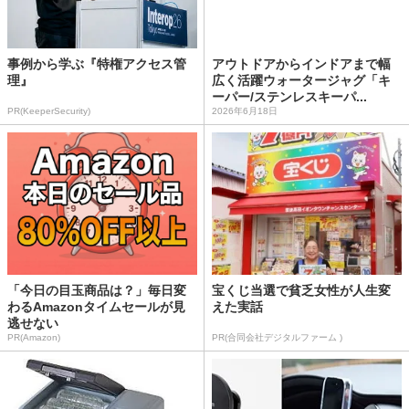
事例から学ぶ『特権アクセス管
アウトドアからインドアまで幅
理』
広く活躍ウォータージャグ「キ
ーパー/ステンレスキーパ...
PR(KeeperSecurity)
2026年6月18日
「今日の目玉商品は？」毎日変
宝くじ当選で貧乏女性が人生変
わるAmazonタイムセールが見
えた実話
逃せない
PR(Amazon)
PR(合同会社デジタルファーム )