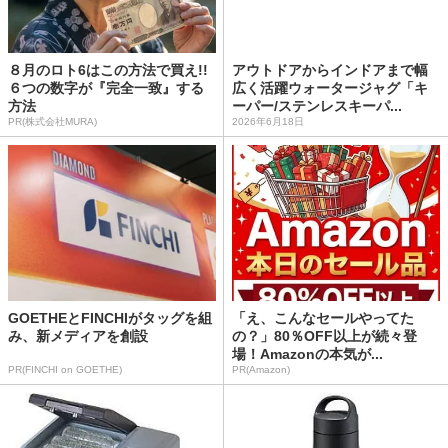
８月のロト6はこの方法で買え!!
アウトドアからインドアまで幅
６つの数字が『完全一致』する
広く活躍ウォータージャグ「キ
方法
ーパー/ステンレスキーパ...
PR(株式会社MURA)
2026年6月18日
GOETHEとFINCHIがタッグを組
「え、こんなセールやってた
み、新メディアを創設
の？」80％OFF以上が続々登
場！Amazonの本気が...
PR(FINCHI on GOETHE)
PR(Amazon)