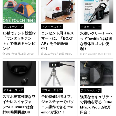
アスキーストア
アスキーストア
アスキーストア
15秒でテント設営!?
コンセント周りをス
水洗いクリーナーヘ
「ワンタッチテン
マートに、「BOXT
ッド“switle”は頑固
ト」で快適キャンピ
AP」を予約販売
な液体ヨゴレに便
ング
中！
利！
2017年08月15日 06:00
2017年08月15日 06:00
2017年08月15日 06:00
アスキーストア
アスキーストア
アスキーストア
スマホ充電可能なワ
予約特価14％オフ、
強固なセキュリティ
イヤレスイヤフォ
ジェスチャーでパソ
で荷物を守る「Clic
ン“Air Twins”は合
コン操作できる“fre
kPack Pro」が2万
計60時間再生OK
emo”が安い！
円台！