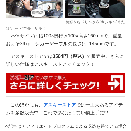
お好きなドリンクを“キンキン”また
は“ホット”で楽しめる！
本体サイズは幅100×奥行き100×高さ160mmで、重量
およそ347g。シガーゲーブルの長さは1145mmです。
アスキーストアでは
3564円（税込）
で販売中。さらに
詳しい仕様はアスキーストアでチェック！
このほかにも、
アスキーストア
では一工夫あるアイテ
ムを多数販売中。これであなたも買い物上手に!?
本記事はアフィリエイトプログラムによる収益を得ている場合