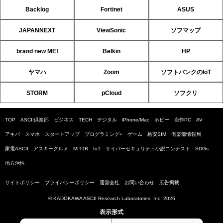
Backlog
Fortinet
ASUS
JAPANNEXT
ViewSonic
ソフマップ
brand new ME!
Belkin
HP
ヤマハ
Zoom
ソフトバンクのIoT
STORM
pCloud
ソフクリ
TOP
ASCII倶楽部
ビジネス
TECH
デジタル
iPhone/Mac
ホビー
自作PC
AV
アキバ
スマホ
スタートアップ
プログラミング+
ゲーム
格安SIM
倶楽部情報局
家電ASCII
アスキーグルメ
MITTR
IoT
サイバーセキュリティ小説コンテスト
SDGs
地方活性
サイトポリシー
プライバシーポリシー
運営会社
お問い合わせ
広告掲載
© KADOKAWA ASCII Research Laboratories, Inc. 2026
表示形式