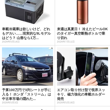
車載冷蔵庫は欲しいけど、どれ
来週は真夏日！ 冷えたビールOK
もデカい……現実的な9Lモデル
のタイガー真空断熱ボトルで乗
はどう？ 山善なら1万...
り切れ
2026年5月14日
2026年7月11日
予算100万円で3列シートが手に
エアコン取り付け型で視界スッ
入る！ ホンダ「ストリーム」は
キリ、磁力強化の車載ホルダー
中古車市場の隠れた...
発売
2026年5月3日
2026年5月19日