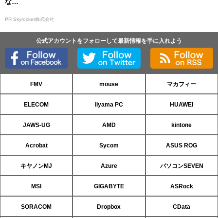
な…
PR Skyrocket株式会社
公式アカウントをフォローして最新情報を手に入れよう
FMV
mouse
マカフィー
ELECOM
iiyama PC
HUAWEI
JAWS-UG
AMD
kintone
Acrobat
Sycom
ASUS ROG
キヤノンMJ
Azure
パソコンSEVEN
MSI
GIGABYTE
ASRock
SORACOM
Dropbox
CData