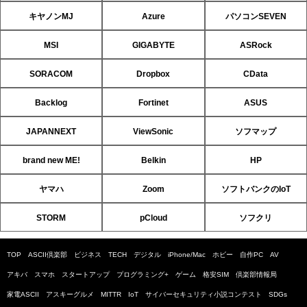
キヤノンMJ
Azure
パソコンSEVEN
MSI
GIGABYTE
ASRock
SORACOM
Dropbox
CData
Backlog
Fortinet
ASUS
JAPANNEXT
ViewSonic
ソフマップ
brand new ME!
Belkin
HP
ヤマハ
Zoom
ソフトバンクのIoT
STORM
pCloud
ソフクリ
TOP
ASCII倶楽部
ビジネス
TECH
デジタル
iPhone/Mac
ホビー
自作PC
AV
アキバ
スマホ
スタートアップ
プログラミング+
ゲーム
格安SIM
倶楽部情報局
家電ASCII
アスキーグルメ
MITTR
IoT
サイバーセキュリティ小説コンテスト
SDGs