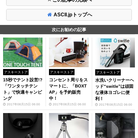
ASCII.jpトップへ
次にお勧めの記事
アスキーストア
アスキーストア
アスキーストア
15秒でテント設営!?
コンセント周りをス
水洗いクリーナーヘ
「ワンタッチテン
マートに、「BOXT
ッド“switle”は頑固
ト」で快適キャンピ
AP」を予約販売
な液体ヨゴレに便
ング
中！
利！
2017年08月15日 06:00
2017年08月15日 06:00
2017年08月15日 06:00