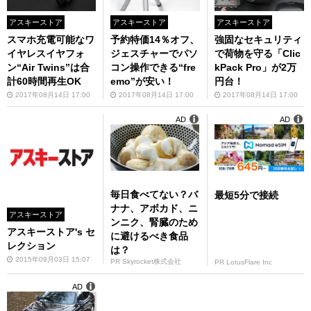
アスキーストア
アスキーストア
アスキーストア
スマホ充電可能なワ
予約特価14％オフ、
強固なセキュリティ
イヤレスイヤフォ
ジェスチャーでパソ
で荷物を守る「Clic
ン“Air Twins”は合
コン操作できる“fre
kPack Pro」が2万
計60時間再生OK
emo”が安い！
円台！
2017年08月14日 17:00
2017年08月14日 17:00
2017年08月14日 17:00
AD
AD
毎日食べてない？バ
最短5分で接続
ナナ、アボカド、ニ
アスキーストア
ンニク、腎臓のため
アスキーストア's セ
に避けるべき食品
レクション
は？
2015年09月03日 15:07
PR Skyrocket株式会社
PR LotusFlare Inc
AD