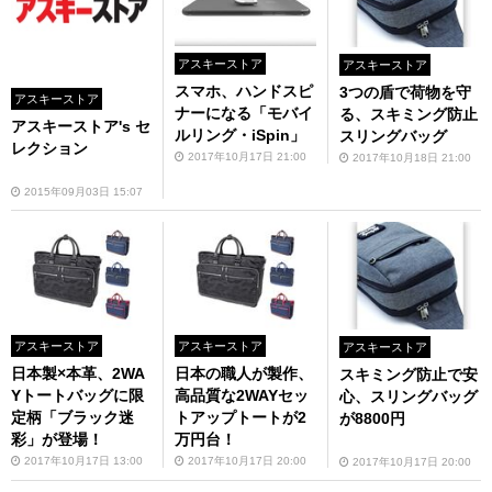
アスキーストア
アスキーストア
スマホ、ハンドスピ
3つの盾で荷物を守
アスキーストア
ナーになる「モバイ
る、スキミング防止
アスキーストア's セ
ルリング・iSpin」
スリングバッグ
レクション
2017年10月17日 21:00
2017年10月18日 21:00
2015年09月03日 15:07
アスキーストア
アスキーストア
アスキーストア
日本製×本革、2WA
日本の職人が製作、
スキミング防止で安
Yトートバッグに限
高品質な2WAYセッ
心、スリングバッグ
定柄「ブラック迷
トアップトートが2
が8800円
彩」が登場！
万円台！
2017年10月17日 13:00
2017年10月17日 20:00
2017年10月17日 20:00