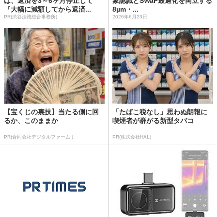
は、返済を3～6ヶ月停止して
象認識とSWaP最適化を両立する
『大幅に減額してから返済...
8µm・...
PR(渋谷法務総合事務所)
2026年6月23日
【宝くじの裏技】当たる側に回
「たばこ税なし」思わぬ朗報に
るか、このままか
喫煙者が群がる新型タバコ
PR(合同会社デジタルファーム )
PR(株式会社HAL)