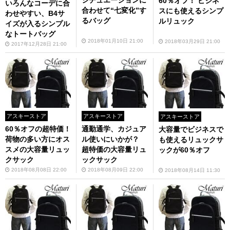
シチュエーションに
60％オフ！ ビジネ
いろんなコーデに合
合わせて“七変化”す
スにも使えるシンプ
わせやすい、B4サ
るバッグ
ルリュック
イズが入るシンプル
なトートバッグ
2018年01月10日 21:00
2018年03月29日 21:00
2017年12月28日 21:00
アスキーストア
アスキーストア
アスキーストア
60％オフの超特価！
通勤通学、カジュア
大容量でビジネスで
荷物の多い方にオス
ル使いにいかが？
も使えるリュックサ
スメの大容量リュッ
超特価の大容量リュ
ックが60％オフ
クサック
ックサック
2018年08月08日 22:00
2018年08月09日 22:00
2018年08月14日 11:30