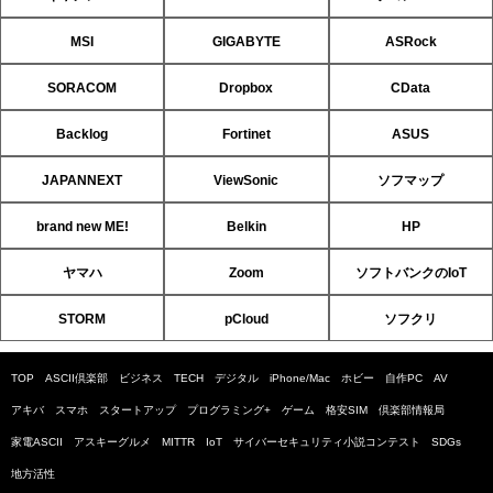
MSI
GIGABYTE
ASRock
SORACOM
Dropbox
CData
Backlog
Fortinet
ASUS
JAPANNEXT
ViewSonic
ソフマップ
brand new ME!
Belkin
HP
ヤマハ
Zoom
ソフトバンクのIoT
STORM
pCloud
ソフクリ
TOP
ASCII倶楽部
ビジネス
TECH
デジタル
iPhone/Mac
ホビー
自作PC
AV
アキバ
スマホ
スタートアップ
プログラミング+
ゲーム
格安SIM
倶楽部情報局
家電ASCII
アスキーグルメ
MITTR
IoT
サイバーセキュリティ小説コンテスト
SDGs
地方活性