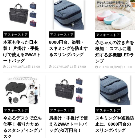
アスキーストア
アスキーストア
アスキーストア
本革も使った日本
8000円台、盗難・
赤ちゃんの泣き声を
製！ 片掛け・手提
スキミングを防止す
検知！ スマホに通
げで使える2WAYト
るスリングバッグ
知する多機能LEDラ
ートバッグ
ンプ
2017年10月18日 17:00
2017年10月18日 17:00
2017年10月20日 10:00
アスキーストア
アスキーストア
アスキーストア
今あるデスクで立ち
肩掛け・手提げで使
スキミングや盗難防
仕事！ 折りたため
える2WAYトートバ
止に、8000円台の
るスタンディングデ
ッグが2万円台！
スリングバッグ
スク