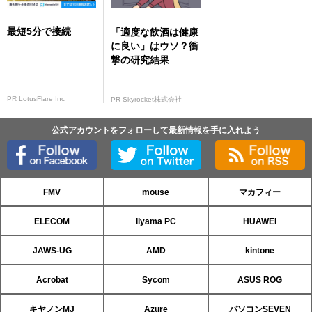
最短5分で接続
「適度な飲酒は健康
に良い」はウソ？衝
撃の研究結果
PR LotusFlare Inc
PR Skyrocket株式会社
公式アカウントをフォローして最新情報を手に入れよう
FMV
mouse
マカフィー
ELECOM
iiyama PC
HUAWEI
JAWS-UG
AMD
kintone
Acrobat
Sycom
ASUS ROG
キヤノンMJ
Azure
パソコンSEVEN