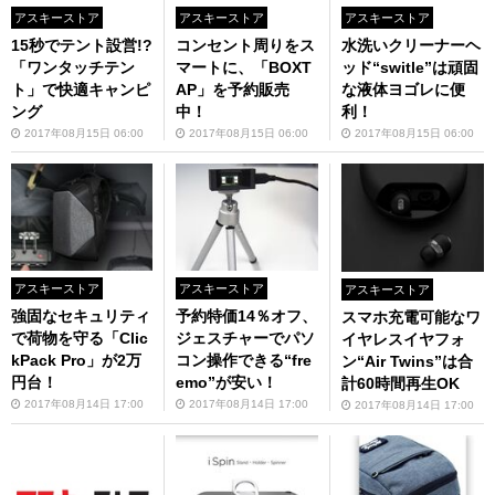
アスキーストア
アスキーストア
アスキーストア
15秒でテント設営!?
コンセント周りをス
水洗いクリーナーヘ
「ワンタッチテン
マートに、「BOXT
ッド“switle”は頑固
ト」で快適キャンピ
AP」を予約販売
な液体ヨゴレに便
ング
中！
利！
2017年08月15日 06:00
2017年08月15日 06:00
2017年08月15日 06:00
アスキーストア
アスキーストア
アスキーストア
強固なセキュリティ
予約特価14％オフ、
スマホ充電可能なワ
で荷物を守る「Clic
ジェスチャーでパソ
イヤレスイヤフォ
kPack Pro」が2万
コン操作できる“fre
ン“Air Twins”は合
円台！
emo”が安い！
計60時間再生OK
2017年08月14日 17:00
2017年08月14日 17:00
2017年08月14日 17:00