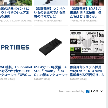
全国の絶景ポイントに
【西野亮廣】つくりた
【西野亮廣】ビジネス
サウナ付きのシェア別
いものを追求できる環
書最新刊『北極星 僕
荘を展開
境の作り方とは
たちはどう働くか』
R(COCO VILLA on GOETHE)
PR(FINCHI on GOETHE)
PR(FINCHI on GOETHE)
WC社製、Thunderbol
USB4でSSDを覚醒 A
独自冷却システム採用
t 5対応の外付けSSDエ
SUS「ProArt」「RO
のRyzen 7・RTX 5050
ンクロージャ「OWC ...
G」の新エンクロージャ
搭載機が22万円切り。A
ー登...
S...
026年7月10日
2026年7月10日
2026年7月16日
Recommended by