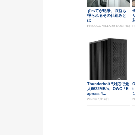
すべてが絶景、収益も
得られるその仕組みと
は
PR(COCO VILLA on GOETHE)
P
Thunderbolt 5対応で最
O
大6622MB/s、OWC「E
xpress 4...
2026年7月14日
2