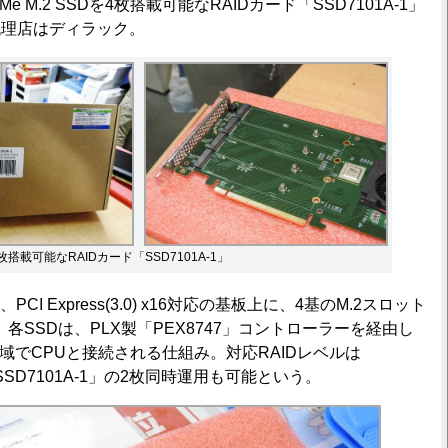
VMe M.2 SSDを4枚搭載可能なRAIDカード「SSD7101A-1」
代理店はディラック。
を4枚搭載可能なRAIDカード「SSD7101A-1」
PCI Express(3.0) x16対応の基板上に、4基のM.2スロット
。各SSDは、PLX製「PEX8747」コントローラーを経由し
.0) x4帯域でCPUと接続される仕組み。対応RAIDレベルは
で、「SSD7101A-1」の2枚同時運用も可能という。