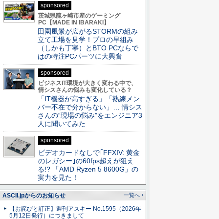
sponsored
茨城県龍ヶ崎市産のゲーミング
PC【MADE IN IBARAKI】
田園風景が広がるSTORMの組み
立て工場を見学！プロの早組み
（しかも丁寧）とBTO PCならで
はの特注PCパーツに大興奮
sponsored
ビジネスIT環境が大きく変わる中で、
情シスさんの悩みも変化している？
「IT機器が高すぎる」「熟練メン
バー不在で分からない」… 情シス
さんの“現場の悩み”をエンジニア3
人に聞いてみた
sponsored
ビデオカードなしで｢FFXIV: 黄金
のレガシー｣の60fps超えが狙え
る!? 「AMD Ryzen 5 8600G」の
実力を見た！
ASCII.jpからのお知らせ
一覧へ
【お詫びと訂正】週刊アスキー No.1595（2026年
5月12日発行）につきまして