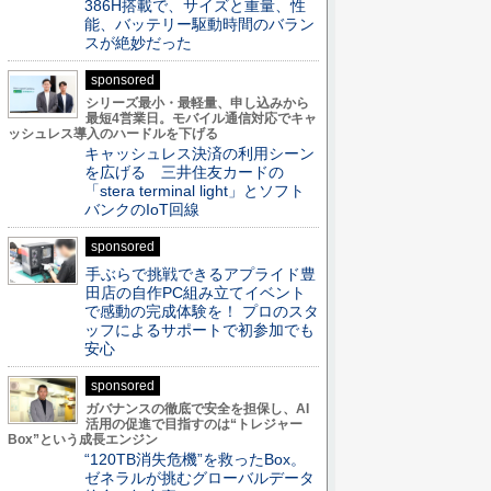
386H搭載で、サイズと重量、性
能、バッテリー駆動時間のバラン
スが絶妙だった
sponsored
シリーズ最小・最軽量、申し込みから
最短4営業日。モバイル通信対応でキャ
ッシュレス導入のハードルを下げる
キャッシュレス決済の利用シーン
を広げる 三井住友カードの
「stera terminal light」とソフト
バンクのIoT回線
sponsored
手ぶらで挑戦できるアプライド豊
田店の自作PC組み立てイベント
で感動の完成体験を！ プロのスタ
ッフによるサポートで初参加でも
安心
sponsored
ガバナンスの徹底で安全を担保し、AI
活用の促進で目指すのは“トレジャー
Box”という成長エンジン
“120TB消失危機”を救ったBox。
ゼネラルが挑むグローバルデータ