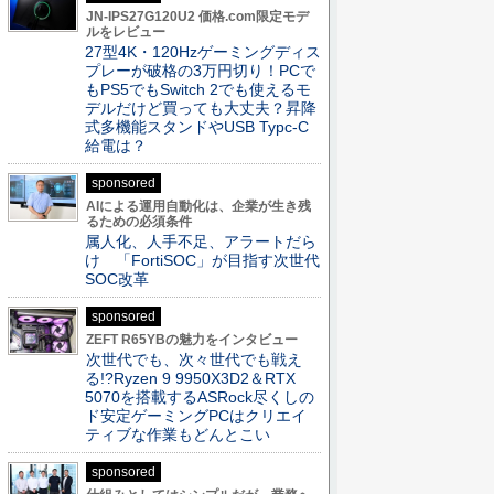
JN-IPS27G120U2 価格.com限定モデ
ルをレビュー
27型4K・120Hzゲーミングディス
プレーが破格の3万円切り！PCで
もPS5でもSwitch 2でも使えるモ
デルだけど買っても大丈夫？昇降
式多機能スタンドやUSB Typc-C
給電は？
sponsored
AIによる運用自動化は、企業が生き残
るための必須条件
属人化、人手不足、アラートだら
け 「FortiSOC」が目指す次世代
SOC改革
sponsored
ZEFT R65YBの魅力をインタビュー
次世代でも、次々世代でも戦え
る!?Ryzen 9 9950X3D2＆RTX
5070を搭載するASRock尽くしの
ド安定ゲーミングPCはクリエイ
ティブな作業もどんとこい
sponsored