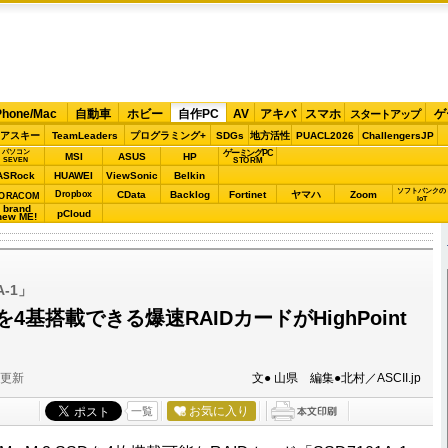
Phone/Mac
自動車
ホビー
自作PC
AV
アキバ
スマホ
ゲ
スタートアップ
アスキー
TeamLeaders
プログラミング+
SDGs
地方活性
PUACL2026
ChallengersJP
パソコン
ゲーミングPC
MSI
ASUS
HP
STORM
SEVEN
ASRock
HUAWEI
ViewSonic
Belkin
ソフトバンクの
Dropbox
CData
Backlog
Fortinet
ヤマハ
Zoom
ORACOM
IoT
brand
pCloud
new ME!
A-1」
SDを4基搭載できる爆速RAIDカードがHighPoint
分更新
文● 山県 編集●北村／ASCII.jp
お気に入り
一覧