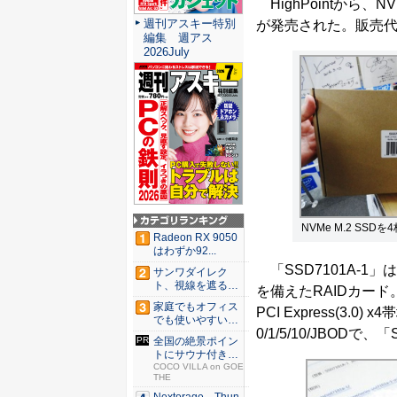
HighPointから、N
週刊アスキー特別
が発売された。販売
編集 週アス
2026July
NVMe M.2 SSD
Radeon RX 9050
はわずか92...
「SSD7101A-1」は、
サンワダイレク
ト、視線を遮るフ
を備えたRAIDカード
ェルト製デ...
家庭でもオフィス
PCI Express(3
でも使いやすい
0/1/5/10/JBOD
Syno...
全国の絶景ポイン
トにサウナ付きの
シェア別...
COCO VILLA on GOE
THE