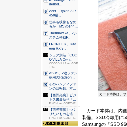
Nextorage、Thun
derbol...
Acer、Ryzen AI 7
450搭...
仕事も映像もなめ
らか MSIの144H
z...
Thermaltake、2シ
ステム搭載P...
FRONTIER、Rad
eon RX 9...
シェア別荘「COC
O VILLA Own...
COCO VILLA on GOE
THE
ASUS、2連ファン
採用のRadeon ...
そのハンディファ
ンの回転数、本
当？ 20...
カード本体は、サイズ21
【西野亮廣】ビジ
ネス書最新刊『北
極星 僕...
FINCHI on GOETHE
【西野亮廣】つく
カード本体は、内側
りたいものを追求
装備。SSD冷却用に
できる環...
FINCHI on GOETHE
Samsungの「SSD 