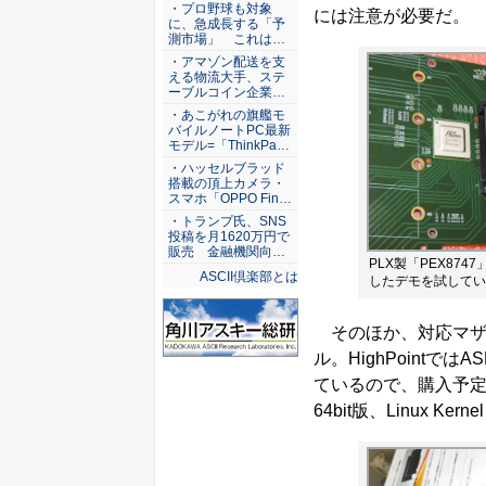
ASCII倶楽部
・プロ野球も対象
には注意が必要だ。
に、急成長する「予
測市場」 これは…
・アマゾン配送を支
える物流大手、ステ
ーブルコイン企業…
・あこがれの旗艦モ
バイルノートPC最新
モデル=「ThinkPa…
・ハッセルブラッド
搭載の頂上カメラ・
スマホ「OPPO Fin…
・トランプ氏、SNS
投稿を月1620万円で
販売 金融機関向…
PLX製「PEX87
ASCII倶楽部とは
したデモを試してい
そのほか、対応マザーボ
ル。HighPointでは
ているので、購入予定の
64bit版、Linux Ker