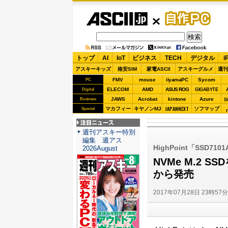
ASCII.jp
自作PC
トップ
AI
IoT
ビジネス
TECH
デジタル
i
アスキーキッズ
格安SIM
家電ASCII
アスキーグルメ
週刊
FMV
mouse
iiyamaPC
Sycom
PC
ELECOM
AMD
ASUS ROG
Digital
GIGABYTE
JAWS
Acrobat
kintone
Azure
Business
S
JAPANNEXT
マカフィー
キヤノンMJ
ソフマップ
Special
注目ニュース
週刊アスキー特別
編集 週アス
HighPoint「SSD7101
2026August
NVMe M.2 S
から発売
2017年07月28日 23時57