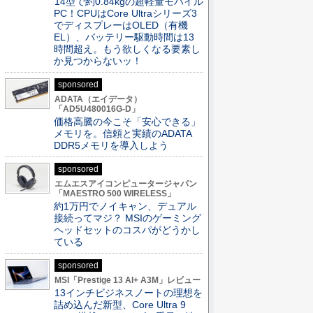
14型で約0.84kgの超軽量モバイル
PC！CPUはCore Ultraシリーズ3
でディスプレーはOLED（有機
EL）、バッテリー駆動時間は13
時間超え。もう欲しくなる要素し
か見つからないッ！
sponsored
ADATA（エイデータ）
「AD5U480016G-D」
価格高騰の今こそ「安心できる」
メモリを。信頼と実績のADATA
DDR5メモリを導入しよう
sponsored
エムエスアイコンピュータージャパン
「MAESTRO 500 WIRELESS」
約1万円でノイキャン、デュアル
接続ってマジ？ MSIのゲーミング
ヘッドセットのコスパがどうかし
ている
sponsored
MSI「Prestige 13 AI+ A3M」レビュー
13インチビジネスノートの理想を
詰め込んだ新型、Core Ultra 9