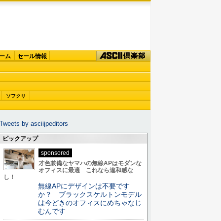
ーム
セール情報
ソフクリ
Tweets by asciijpeditors
ピックアップ
sponsored
才色兼備なヤマハの無線APはモダンな
オフィスに最適 これなら違和感な
し！
無線APにデザインは不要です
か？ ブラックスケルトンモデル
は今どきのオフィスにめちゃなじ
むんです