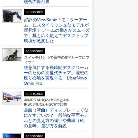
統合の舞台裏
sponsored
好評のViewSonic「モニターアー
ム」にスタイリッシュなモデルが
新登場！ アームの動きがスムーズ
で、机も広く使えてデスクトップ
環境が激変した
sponsored
スイッチひとつで背中のS字カーブにフ
ィット！
腰を気にする長時間デスクワーカ
ーのための次世代チェア。理想の
座り心地を実現する「LiberNovo
Omni Pro」
sponsored
JN-IPS34UQ2-HSC6とJN-
IPSC34UQ2-HSC6で比較
曲面（湾曲）ディスプレーってな
にがすごいの？一般的な平面モデ
ルとの見え方の違いや曲率（R）
の意味、選び方を解説
sponsored