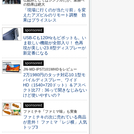
仕組みとしてはシンプルだが、業務へ
の効果は絶大
「現場に行くのが当たり前」を変
えたアズビルのリモート調整 効
果はプライスレス
sponsored
USB-Cも120Hzもピボットも。い
ま欲しい機能が全部入り！ 色再
現が美しい23.8型ディスプレーが
新定番になる
sponsored
JN-MD-IPST101WHDをレビュー
2万1980円のタッチ対応10.1型モ
バイルディスプレー、ワイド
HD（1540×720ドット）＆アスペ
クト比77：36って聞きなじみない
けど使いやすいの？
sponsored
ファミチキ「ファミマ味」も実食
ファミチキの次に売れている商品
が意外！ ファミマ「レジ横」人気
トップ3