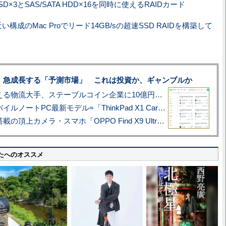
SSD×3とSAS/SATA HDD×16を同時に使えるRAIDカード
近い構成のMac Proでリード14GB/sの超速SSD RAIDを構築して
、急成長する「予測市場」 これは投資か、ギャンブルか
アマゾン配送を支える物流大手、ステーブルコイン企業に10億円投資のワケ
あこがれの旗艦モバイルノートPC最新モデル=「ThinkPad X1 Carbon Gen 14 Aura Edition」実機レビュー
ハッセルブラッド搭載の頂上カメラ・スマホ「OPPO Find X9 Ultra」実写レビュー=プロが本気で徹底撮影しました!!
たへのオススメ