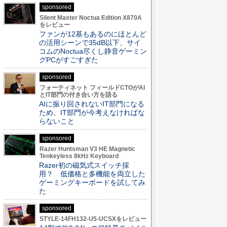
sponsored
Silent Master Noctua Edition X870A
をレビュー
ファンが12基もあるのにほとんど
の活用シーンで35dB以下、サイ
コムのNoctua尽くし静音ゲーミン
グPCがすごすぎた
sponsored
フォーティネット フィールドCTOがAI
とIT部門の付き合い方を語る
AIに振り回されないIT部門になる
ため、IT部門が今考えなければな
らないこと
sponsored
Razer Huntsman V3 HE Magnetic
Tenkeyless 8kHz Keyboard
Razer初の磁気式スイッチ採
用？ 低価格と多機能を両立した
ゲーミングキーボードを試してみ
た
sponsored
STYLE-14FH132-U5-UCSXをレビュー