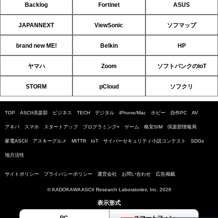
Backlog
Fortinet
ASUS
JAPANNEXT
ViewSonic
ソフマップ
brand new ME!
Belkin
HP
ヤマハ
Zoom
ソフトバンクのIoT
STORM
pCloud
ソフクリ
TOP
ASCII倶楽部
ビジネス
TECH
デジタル
iPhone/Mac
ホビー
自作PC
AV
アキバ
スマホ
スタートアップ
プログラミング+
ゲーム
格安SIM
倶楽部情報局
家電ASCII
アスキーグルメ
MITTR
IoT
サイバーセキュリティ小説コンテスト
SDGs
地方活性
サイトポリシー
プライバシーポリシー
運営会社
お問い合わせ
広告掲載
© KADOKAWA ASCII Research Laboratories, Inc. 2026
表示形式