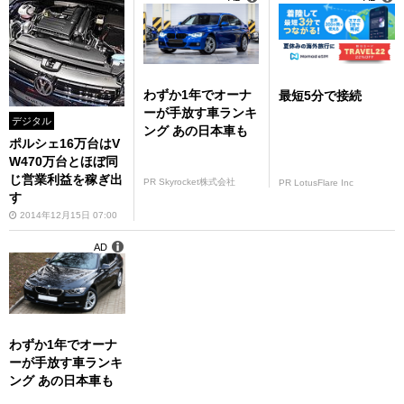
わずか1年でオーナ
最短5分で接続
ーが手放す車ランキ
デジタル
ング あの日本車も
ポルシェ16万台はV
W470万台とほぼ同
じ営業利益を稼ぎ出
PR Skyrocket株式会社
PR LotusFlare Inc
す
2014年12月15日 07:00
AD
わずか1年でオーナ
ーが手放す車ランキ
ング あの日本車も