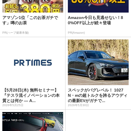
アマゾン1位「このお茶ガチで
Amazon今日も見逃せない！8
す」噂のお茶
0%OFF以上が続々登場
PR(ハーブ健康本舗)
PR(Amazon)
【5月28日(木) 無料セミナー】
スペックがバグレベル！ 1027
『テスラ流イノベーションの本
N・mの超トルクを誇るアウディ
質とは何か ― A...
の最新EVがガチで...
2026年5月25日
2026年5月30日