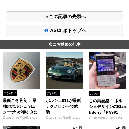
この記事の先頭へ
ASCII.jpトップへ
次にお勧めの記事
エンタメ
デジタル
スマホ
最新こそ最良！ 最
ポルシェ911が最新
この高級感！ ポル
強のポルシェ 911
テクノロジーで武
シェデザインのBlac
ターボSが凄すぎた
装！
kBerry「P'9981」
2016年07月09日 17:00
2008年06月20日 13:00
2015年06月25日 11:30
AD
AD