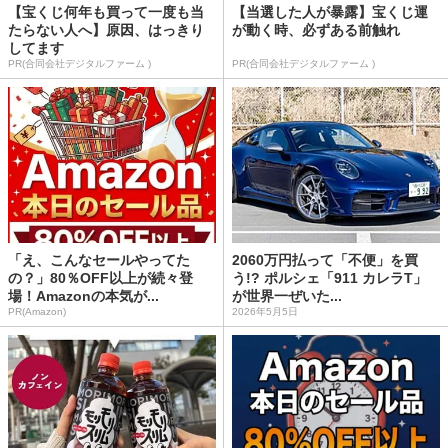
【宝くじ何年も買って一度も当
【当選した人が暴露】宝くじ運
たらない人へ】原因、はっきり
が動く時、必ずある前触れ
してます
PR(合同会社デジタルファーム )
PR(合同会社デジタルファーム )
「え、こんなセールやってた
2060万円払って「不便」を買
の？」80％OFF以上が続々登
う!? ポルシェ「911 カレラT」
場！Amazonの本気が...
が世界一ぜいた...
PR(Amazon)
2026年5月5日