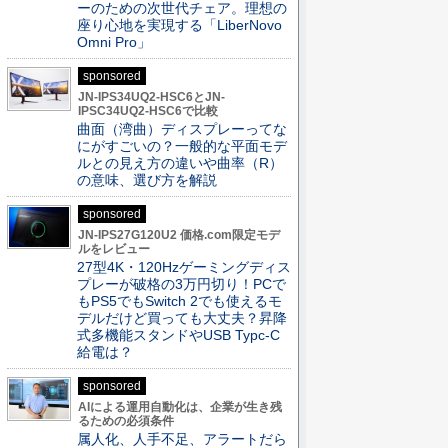
ーのための次世代チェア。理想の
座り心地を実現する「LiberNovo
Omni Pro」
sponsored
JN-IPS34UQ2-HSC6とJN-
IPSC34UQ2-HSC6で比較
曲面（湾曲）ディスプレーってな
にがすごいの？一般的な平面モデ
ルとの見え方の違いや曲率（R）
の意味、選び方を解説
sponsored
JN-IPS27G120U2 価格.com限定モデ
ルをレビュー
27型4K・120Hzゲーミングディス
プレーが破格の3万円切り！PCで
もPS5でもSwitch 2でも使えるモ
デルだけど買っても大丈夫？昇降
式多機能スタンドやUSB Typc-C
給電は？
sponsored
AIによる運用自動化は、企業が生き残
るための必須条件
属人化、人手不足、アラートだら