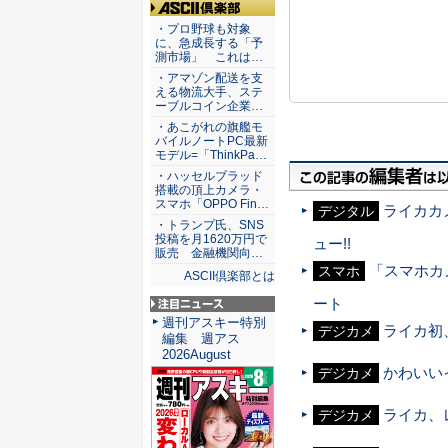
ASCII倶楽部
・プロ野球も対象
に、急成長する「予
測市場」 これは…
・アマゾン配送を支
える物流大手、ステ
ーブルコイン企業…
・あこがれの旗艦モ
バイルノートPC最新
モデル=「ThinkPa…
・ハッセルブラッド
搭載の頂上カメラ・
スマホ「OPPO Fin…
ライカカ
デジタル
・トランプ氏、SNS
投稿を月1620万円で
ュー!!
販売 金融機関向…
「スマホカ
スマホ
ASCII倶楽部とは
ート
注目ニュース
週刊アスキー特別
ライカ初
デジカメ
編集 週アス
2026August
かわいい
デジカメ
ライカ、
デジカメ