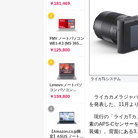
コン 15-fd 15.6イン
￥181,469
チ インテル Core 5
120U メモリ16GB
2
SSD512GB
Windows 11
Microsoft Office
2024搭載 WPS
Office搭載 カメラシ
FMV ノートパソコン
ャッター 指紋認証 薄
WE1-K3 (MS 365
型 Copilotキー搭載
Personal/Copilotキ
￥125,800
ナチュラルシルバー
ー搭載/Win 11/15.6
(BJ0M5PA-AAAI)
型/Core
3
i5/16GB/SSD
512GB/ホワイト)
FMVWK3E15W_AZ
ライカTLシステム
Lenovo ノートパソ
コン パソコン
IdeaPad Slim 3 14.0
￥159,800
ライカカメラジャパン
インチ AMD
を発表した。11月よ
Ryzen™ 5 8640HS
4
メモリ16GB
SSD512GB
現行の「ライカTカメ
Microsoft 365 試用
素のAPS-Cセンサ
版 Windows11 バッ
テリー駆動12.6時間
装備）。背面にある3
【Amazon.co.jp限
重量1.39kg ルナグレ
定】ASUS ノートパ