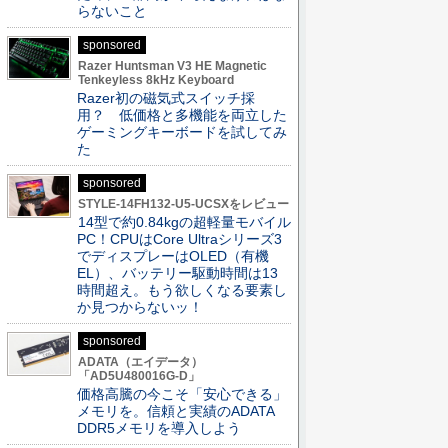
らないこと
sponsored
Razer Huntsman V3 HE Magnetic
Tenkeyless 8kHz Keyboard
Razer初の磁気式スイッチ採
用？ 低価格と多機能を両立した
ゲーミングキーボードを試してみ
た
sponsored
STYLE-14FH132-U5-UCSXをレビュー
14型で約0.84kgの超軽量モバイル
PC！CPUはCore Ultraシリーズ3
でディスプレーはOLED（有機
EL）、バッテリー駆動時間は13
時間超え。もう欲しくなる要素し
か見つからないッ！
sponsored
ADATA（エイデータ）
「AD5U480016G-D」
価格高騰の今こそ「安心できる」
メモリを。信頼と実績のADATA
DDR5メモリを導入しよう