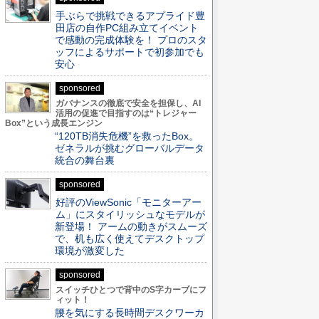
手ぶらで挑戦できるアプライド豊
田店の自作PC組み立てイベント
で感動の完成体験を！ プロのスタ
ッフによるサポートで初参加でも
安心
sponsored
ガバナンスの徹底で安全を担保し、AI
活用の促進で目指すのは“トレジャー
Box”という成長エンジン
“120TB消失危機”を救ったBox。
ゼネラルが挑むグローバルデータ
統合の舞台裏
sponsored
好評のViewSonic「モニターアー
ム」にスタイリッシュなモデルが
新登場！ アームの動きがスムーズ
で、机も広く使えてデスクトップ
環境が激変した
sponsored
スイッチひとつで背中のS字カーブにフ
ィット！
腰を気にする長時間デスクワーカ