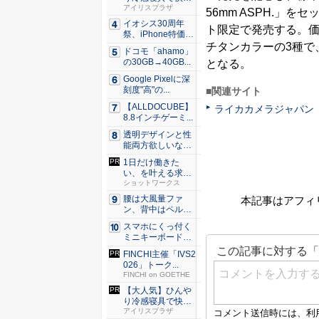
な睡眠を...
アイリスプラザ
56mm ASPH.」を
イオシス30周年
ト限定で発売する。価
祭、iPhone特価品
を...
チタンカラーの3種で
ドコモ「ahamo」
の30GB→40GB...
となる。
Google Pixelに深
刻度"高"の...
■関連サイト
【ALLDOCUBE】
ライカカメラジャパン
8.8インチゲーミ...
透明デザインと性
能両方欲しいな
ら。LDA...
1日だけ働きた
い、を叶える求人
サイト
ショットワークス
腰は大風量ファ
本記事はアフィ
ン、背中はペルチ
ェ冷却。ダ...
スマホにくっ付く
ミニキーボード！
触ってわ...
FINCHI主催「IVS2
026」トーク...
FINCHI on GOETHE
【大人気】ひんや
り冷感寝具で快適
な睡眠を...
アイリスプラザ