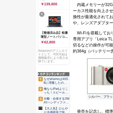
ー 83K9003JJP ノー
ソコン Vivobook 15
￥139,800
内蔵メモリーが32G
トPC
M1502NAQ 15.6イ
ーカス性能を向上さ
ンチ AMD Ryzen 7
5
170 メモリ16GB
換性が最適化されてお
SSD 512GB
や、レンズアダプター
Microsoft 365
Personal (24か月版)
搭載 Windows 11 重
Wi-Fiを搭載して
【整備済み品】軽量
量1.7kg Wi-Fi 6E ク
薄型ノートパソコン
専用アプリ「Leica
ワイエットブルー
dynabook G83 ■
￥62,800
M1502NAQ-
切るなどの操作が可能。
13.3型
R7165BUWS
FHD(1920x1080) -
約384g（バッテリー
Amazonのアソシエイ
高性能第11世代Core
トとして、ASCII.jpは
i5-1135G7 - メモリ
適格販売により収入を
16GB - SSD 256GB
得ています。
- Webカメラ -
WiFi&Bluetooth -
USB Type-C - MS
Office 2021 - Win11
なぜahamoは40G
搭載
Bに増量したの
か ...
俺ならiPadよりこ
っち！スピーカー
9個...
シルバー、ブラッ
分離・合体する3W
AYハンディファ
ン。置...
【大人気】ひんや
発売を記念し、標準ズー
り冷感寝具で快適