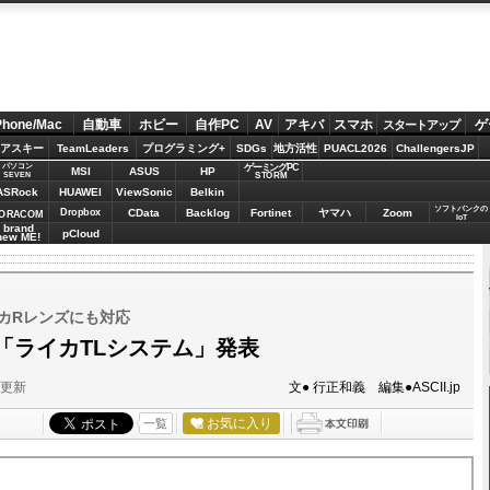
Phone/Mac
自動車
ホビー
自作PC
AV
アキバ
スマホ
ゲ
スタートアップ
アスキー
TeamLeaders
プログラミング+
SDGs
地方活性
PUACL2026
ChallengersJP
パソコン
ゲーミングPC
MSI
ASUS
HP
STORM
SEVEN
ASRock
HUAWEI
ViewSonic
Belkin
ソフトバンクの
Dropbox
CData
Backlog
Fortinet
ヤマハ
Zoom
ORACOM
IoT
brand
pCloud
new ME!
カRレンズにも対応
「ライカTLシステム」発表
分更新
文● 行正和義 編集●ASCII.jp
お気に入り
一覧