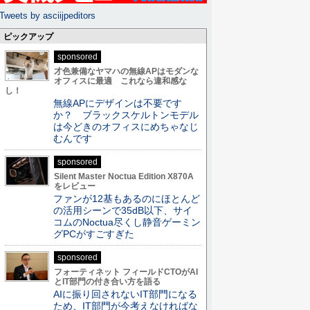
Tweets by asciijpeditors
ピックアップ
sponsored
才色兼備なヤマハの無線APはモダンな
オフィスに最適 これなら違和感な
し！
無線APにデザインは不要です
か？ ブラックスケルトンモデル
は今どきのオフィスにめちゃなじ
むんです
sponsored
Silent Master Noctua Edition X870A
をレビュー
ファンが12基もあるのにほとんど
の活用シーンで35dB以下、サイ
コムのNoctua尽くし静音ゲーミン
グPCがすごすぎた
sponsored
フォーティネット フィールドCTOがAI
とIT部門の付き合い方を語る
AIに振り回されないIT部門になる
ため、IT部門が今考えなければな