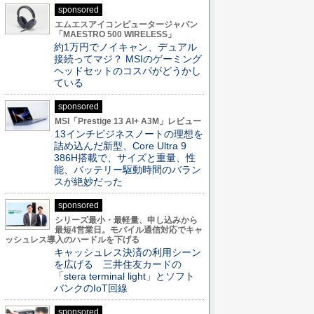
sponsored
エムエスアイコンピュータージャパン
「MAESTRO 500 WIRELESS」
約1万円でノイキャン、デュアル
接続ってマジ？ MSIのゲーミング
ヘッドセットのコスパがどうかし
ている
sponsored
MSI「Prestige 13 AI+ A3M」レビュー
13インチビジネスノートの理想を
詰め込んだ新型、Core Ultra 9
386H搭載で、サイズと重量、性
能、バッテリー駆動時間のバラン
スが絶妙だった
sponsored
シリーズ最小・最軽量、申し込みから
最短4営業日。モバイル通信対応でキャ
ッシュレス導入のハードルを下げる
キャッシュレス決済の利用シーン
を広げる 三井住友カードの
「stera terminal light」とソフト
バンクのIoT回線
sponsored