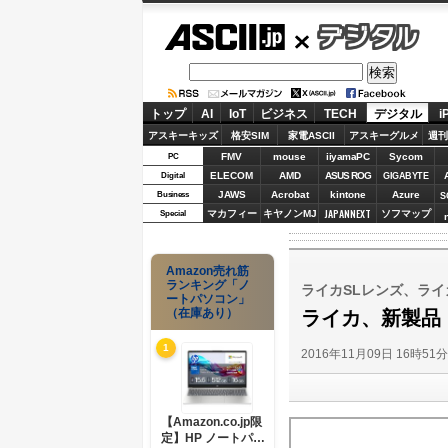
ASCII.jp
デジタル
トップ
AI
IoT
ビジネス
TECH
デジタル
i
アスキーキッズ
格安SIM
家電ASCII
アスキーグルメ
週刊
FMV
mouse
iiyamaPC
Sycom
PC
ELECOM
AMD
ASUS ROG
Digital
GIGABYTE
JAWS
Acrobat
kintone
Azure
Business
S
JAPANNEXT
マカフィー
キヤノンMJ
ソフマップ
Special
Amazon売れ筋
ランキング「ノ
ライカSLレンズ、ライ
ートパソコン」
（在庫あり）
ライカ、新製品
1
2016年11月09日 16時51
【Amazon.co.jp限
定】HP ノートパソ