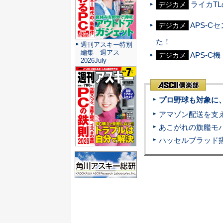
ライカT
デジカメ
APS-
デジカメ
た！
週刊アスキー特別
編集 週アス
APS-C
デジカメ
2026July
プロ野球も対象に