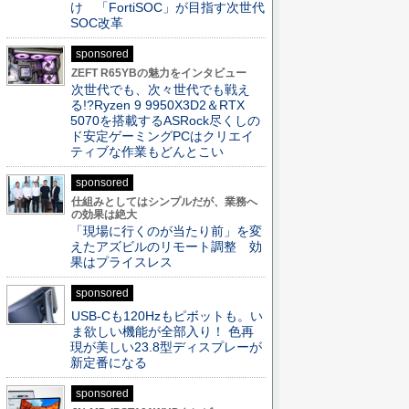
け 「FortiSOC」が目指す次世代
SOC改革
sponsored
ZEFT R65YBの魅力をインタビュー
次世代でも、次々世代でも戦え
る!?Ryzen 9 9950X3D2＆RTX
5070を搭載するASRock尽くしの
ド安定ゲーミングPCはクリエイ
ティブな作業もどんとこい
sponsored
仕組みとしてはシンプルだが、業務へ
の効果は絶大
「現場に行くのが当たり前」を変
えたアズビルのリモート調整 効
果はプライスレス
sponsored
USB-Cも120Hzもピボットも。い
ま欲しい機能が全部入り！ 色再
現が美しい23.8型ディスプレーが
新定番になる
sponsored