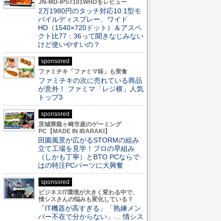
JN-MD-IPST101WHDをレビュー
2万1980円のタッチ対応10.1型モ
バイルディスプレー、ワイド
HD（1540×720ドット）＆アスペ
クト比77：36って聞きなじみない
けど使いやすいの？
sponsored
ファミチキ「ファミマ味」も実食
ファミチキの次に売れている商品
が意外！ ファミマ「レジ横」人気
トップ3
sponsored
茨城県龍ヶ崎市産のゲーミング
PC【MADE IN IBARAKI】
田園風景が広がるSTORMの組み
立て工場を見学！プロの早組み
（しかも丁寧）とBTO PCならで
はの特注PCパーツに大興奮
sponsored
ビジネスIT環境が大きく変わる中で、
情シスさんの悩みも変化している？
「IT機器が高すぎる」「熟練メン
バー不在で分からない」… 情シス