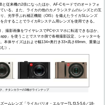
Bと従来機の2倍になったほか、AF-Cモードでのオートフォ
せている。また、ライカの他のカメラシステムのレンズとの互
り、光学手ぶれ補正機能（OIS）を備えたライカSLレンズ
を介することでライカRシステム用レンズを使用できる。
おり、撮影画像をワイヤレスでPCやスマホに転送できるほか、
 TL app」を使うことでスマホ側で各種撮影設定、シャッターを
本体サイズはおよそ幅134×奥行き33×高さ69mm、重量は
含む）。
ク、チタンカラーの3種がラインナップ
ムレンズ「ライカバリオ・エルマーTL f3.5-5.6／18-