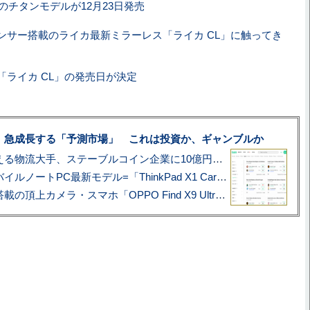
Lのチタンモデルが12月23日発売
Cセンサー搭載のライカ最新ミラーレス「ライカ CL」に触ってき
機「ライカ CL」の発売日が決定
、急成長する「予測市場」 これは投資か、ギャンブルか
アマゾン配送を支える物流大手、ステーブルコイン企業に10億円投資のワケ
あこがれの旗艦モバイルノートPC最新モデル=「ThinkPad X1 Carbon Gen 14 Aura Edition」実機レビュー
ハッセルブラッド搭載の頂上カメラ・スマホ「OPPO Find X9 Ultra」実写レビュー=プロが本気で徹底撮影しました!!