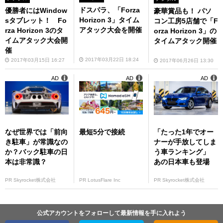
ドスパラ、「Forza
優勝者にはWindow
豪華賞品も！ パソ
Horizon 3」タイム
sタブレット！ Fo
コン工房5店舗で「F
アタック大会を開催
rza Horizon 3のタ
orza Horizon 3」の
イムアタック大会開
タイムアタック開催
催
2017年03月22日 18:24
2017年03月15日 16:27
2017年06月26日 13:30
AD
AD
AD
なぜ世界では「前向
最短5分で接続
「たった1年でオー
き駐車」が常識なの
ナーが手放してしま
か？バック駐車の日
う車ランキング」
本は非常識？
あの日本車も登場
PR Skyrocket株式会社
PR LotusFlare Inc
PR Skyrocket株式会社
公式アカウントをフォローして最新情報を手に入れよう