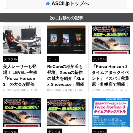
ASCII.jpトップへ
次にお勧めの記事
デジタル
ゲーム
デジタル
美人レーサーも登
ReCoreの稲船氏も
「Forza Horizon 3
場！ LEVEL∞主催
登壇、Xboxの新作
タイムアタックイベ
「Forza Horizon
の魅力を紹介「Xbo
ント」ドスパラ秋葉
3」の大会が開催
x Showcase」開催
原・札幌店で開催！
2016年10月05日 17:08
2016年09月13日 12:04
2016年12月22日 14:09
デジタル
デジタル
デジタル