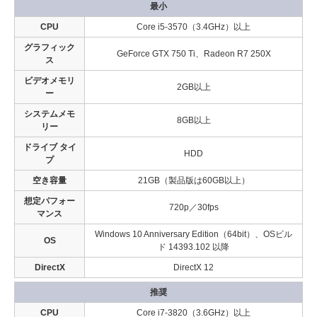
最小
CPU
Core i5-3570（3.4GHz）以上
グラフィック
GeForce GTX 750 Ti、Radeon R7 250X
ス
ビデオメモリ
2GB以上
ー
システムメモ
8GB以上
リー
ドライブ タイ
HDD
プ
空き容量
21GB（製品版は60GB以上）
想定パフォー
720p／30fps
マンス
Windows 10 Anniversary Edition（64bit）、OSビル
OS
ド 14393.102 以降
DirectX
DirectX 12
推奨
CPU
Core i7-3820（3.6GHz）以上