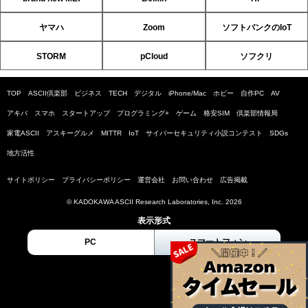
ヤマハ
Zoom
ソフトバンクのIoT
STORM
pCloud
ソフクリ
TOP
ASCII倶楽部
ビジネス
TECH
デジタル
iPhone/Mac
ホビー
自作PC
AV
アキバ
スマホ
スタートアップ
プログラミング+
ゲーム
格安SIM
倶楽部情報局
家電ASCII
アスキーグルメ
MITTR
IoT
サイバーセキュリティ小説コンテスト
SDGs
地方活性
サイトポリシー
プライバシーポリシー
運営会社
お問い合わせ
広告掲載
© KADOKAWA ASCII Research Laboratories, Inc. 2026
表示形式
PC
スマートフォン