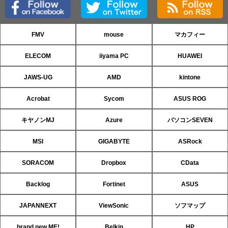
FMV
mouse
マカフィー
ELECOM
iiyama PC
HUAWEI
JAWS-UG
AMD
kintone
Acrobat
Sycom
ASUS ROG
キヤノンMJ
Azure
パソコンSEVEN
MSI
GIGABYTE
ASRock
SORACOM
Dropbox
CData
Backlog
Fortinet
ASUS
JAPANNEXT
ViewSonic
ソフマップ
brand new ME!
Belkin
HP