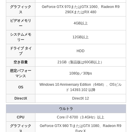
グラフィック
GeForce GTX 970またはGTX 1060、Radeon R9
ス
290XまたはRX 480
ビデオメモリ
4GB以上
ー
システムメモ
12GB以上
リー
ドライブ タイ
HDD
プ
空き容量
21GB（製品版は60GB以上）
想定パフォー
1080p／30fps
マンス
Windows 10 Anniversary Edition（64bit）、OSビル
OS
ド 14393.102 以降
DirectX
DirectX 12
ウルトラ
CPU
Core i7-6700（3.4GHz）以上
グラフィック
GeForce GTX 980 TiまたはGTX 1080、Radeon R9
ス
Fury X