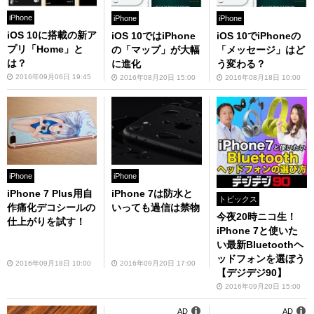
iPhone
iPhone
iPhone
iOS 10に搭載の新ア
iOS 10ではiPhone
iOS 10でiPhoneの
プリ「Home」と
の「マップ」が大幅
「メッセージ」はど
は？
に進化
う変わる？
2016年09月06日 19:45
2016年08月20日 15:00
2016年08月18日 10:00
iPhone
iPhone
iPhone 7 Plus用自
iPhone 7は防水と
トピックス
作痛化デコシールの
いっても過信は禁物
今夜20時ニコ生！
仕上がりを試す！
iPhone 7と使いた
い最新Bluetoothヘ
ッドフォンを選ぼう
2016年09月18日 10:00
2016年09月20日 17:00
【デジデジ90】
2016年09月20日 15:00
AD
AD