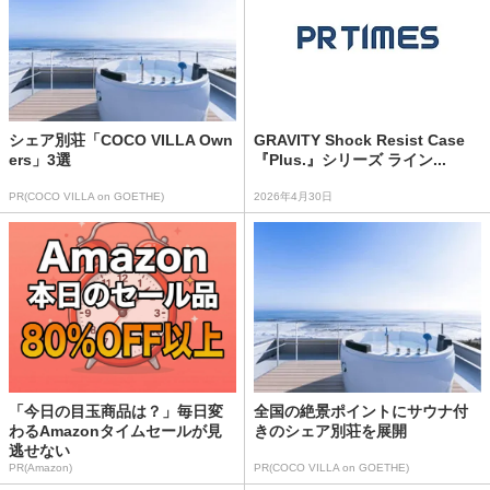
シェア別荘「COCO VILLA Own
GRAVITY Shock Resist Case
ers」3選
『Plus.』シリーズ ライン...
PR(COCO VILLA on GOETHE)
2026年4月30日
「今日の目玉商品は？」毎日変
全国の絶景ポイントにサウナ付
わるAmazonタイムセールが見
きのシェア別荘を展開
逃せない
PR(Amazon)
PR(COCO VILLA on GOETHE)