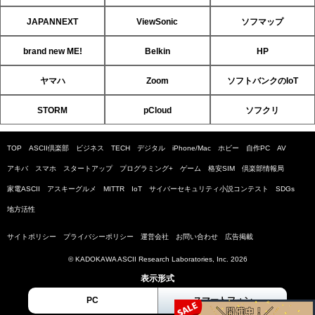
JAPANNEXT
ViewSonic
ソフマップ
brand new ME!
Belkin
HP
ヤマハ
Zoom
ソフトバンクのIoT
STORM
pCloud
ソフクリ
TOP
ASCII倶楽部
ビジネス
TECH
デジタル
iPhone/Mac
ホビー
自作PC
AV
アキバ
スマホ
スタートアップ
プログラミング+
ゲーム
格安SIM
倶楽部情報局
家電ASCII
アスキーグルメ
MITTR
IoT
サイバーセキュリティ小説コンテスト
SDGs
地方活性
サイトポリシー
プライバシーポリシー
運営会社
お問い合わせ
広告掲載
© KADOKAWA ASCII Research Laboratories, Inc. 2026
表示形式
PC
スマートフォン