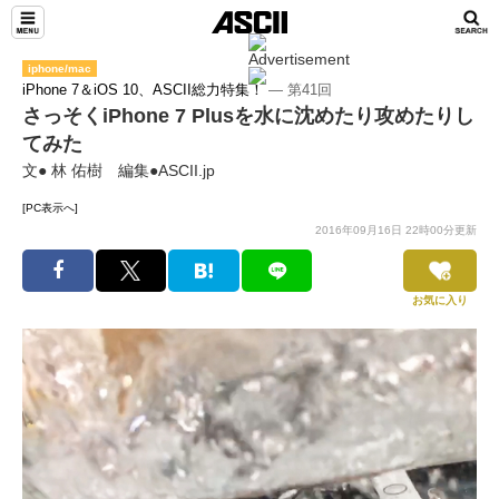
iphone/mac
iPhone 7＆iOS 10、ASCII総力特集！
― 第41回
さっそくiPhone 7 Plusを水に沈めたり攻めたりし
てみた
文● 林 佑樹 編集●ASCII.jp
[PC表示へ]
2016年09月16日 22時00分更新
お気に入り