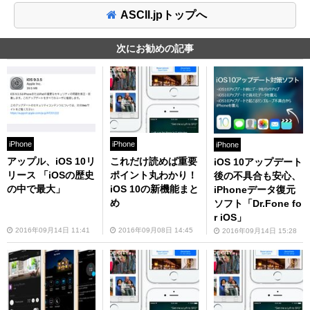
ASCII.jpトップへ
次にお勧めの記事
iPhone
iPhone
iPhone
アップル、iOS 10リ
これだけ読めば重要
iOS 10アップデート
リース 「iOSの歴史
ポイント丸わかり！
後の不具合も安心、
の中で最大」
iOS 10の新機能まと
iPhoneデータ復元
め
ソフト「Dr.Fone fo
r iOS」
2016年09月14日 11:41
2016年09月08日 14:45
2016年09月14日 15:28