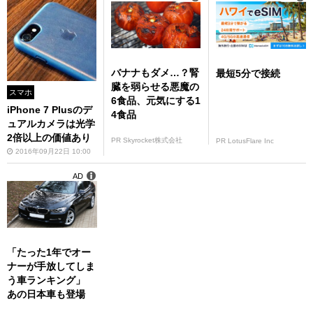
バナナもダメ…？腎
最短5分で接続
臓を弱らせる悪魔の
スマホ
6食品、元気にする1
iPhone 7 Plusのデ
4食品
ュアルカメラは光学
2倍以上の価値あり
PR Skyrocket株式会社
PR LotusFlare Inc
2016年09月22日 10:00
AD
「たった1年でオー
ナーが手放してしま
う車ランキング」
あの日本車も登場