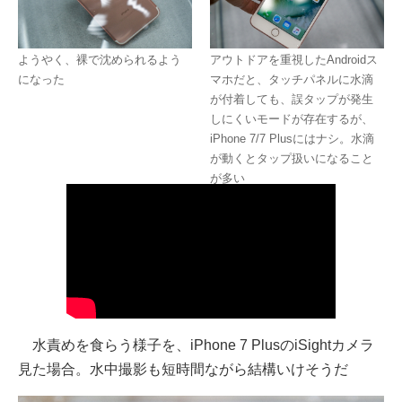
ようやく、裸で沈められるよう
アウトドアを重視したAndroidス
になった
マホだと、タッチパネルに水滴
が付着しても、誤タップが発生
しにくいモードが存在するが、
iPhone 7/7 Plusにはナシ。水滴
が動くとタップ扱いになること
が多い
水責めを食らう様子を、iPhone 7 PlusのiSightカメラ
見た場合。水中撮影も短時間ながら結構いけそうだ