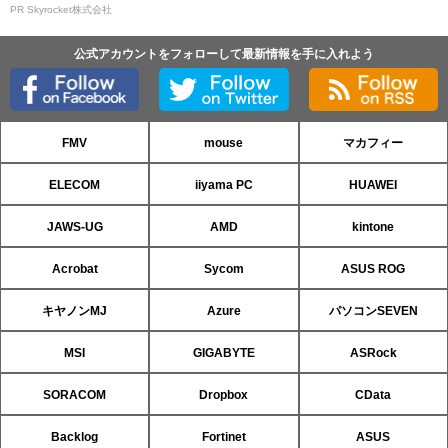
PR Skyrocket株式会社
公式アカウントをフォローして最新情報を手に入れよう
FMV
mouse
マカフィー
ELECOM
iiyama PC
HUAWEI
JAWS-UG
AMD
kintone
Acrobat
Sycom
ASUS ROG
キヤノンMJ
Azure
パソコンSEVEN
MSI
GIGABYTE
ASRock
SORACOM
Dropbox
CData
Backlog
Fortinet
ASUS